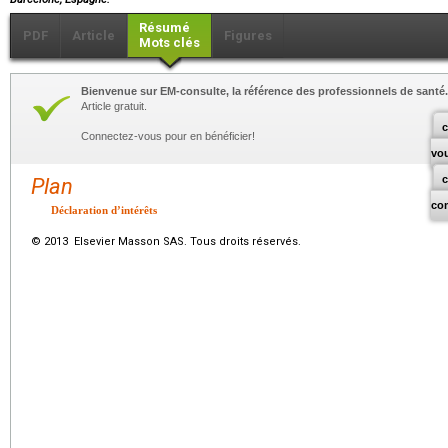
Résumé
PDF
Article
Figures
Mots clés
Bienvenue sur EM-consulte, la référence des professionnels de santé.
Article gratuit.
c
Connectez-vous pour en bénéficier!
vo
Plan
co
Déclaration d’intérêts
© 2013 Elsevier Masson SAS. Tous droits réservés.