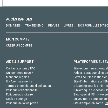
ACCÈS RAPIDES
DOMAINES
TRAITÉS EMC
REVUES
LIVRES
NOS FORMULES D'AB
MON COMPTE
CRÉER UN COMPTE
AIDE & SUPPORT
PLATEFORMES ELSE
Contactez-nous / FAQ
Site e-commerce :
www.el
Qui sommes-nous ?
Aide à la pratique clinique
Mentions légales
Portail pour les institution
© - Avertissements
Site d'information sur l'E
Termes et conditions d'utilisation
E-learning pour les infirmi
Politique rédactionnelle
Bibliothèque d'e-books Els
Politique publicitaire
Blog special IFSI :
www.gen
Cookie settings
Suivez notre actualité sur
Politique de la vie privée
Site d'emploi en santé :
e