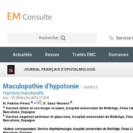
Rechercher
Service C
Rechercher
Actualités
Revues
Traités EMC
Domaines
JOURNAL FRANÇAIS D'OPHTALMOLOGIE
Maculopathie d’hypotonie
- 14/09/13
Hypotony maculopathy
Doi : 10.1016/j.jfo.2012.11.010
a
,
⁎
b
N. Padrón-Pérez
, S. Sanz-Moreno
a
Section rétine et oncologie oculaire, hospital universitari de Bellvitge, Feixa Ll
Barcelone, Espagne
b
Section segment antérieur et glaucome, hospital universitari de Bellvitge, Feixa
Barcelone, Espagne
⁎
Auteur correspondant. Service d’ophtalmologie, hospital universitari de Bellvitge, Feixa L
Barcelone, Espagne.