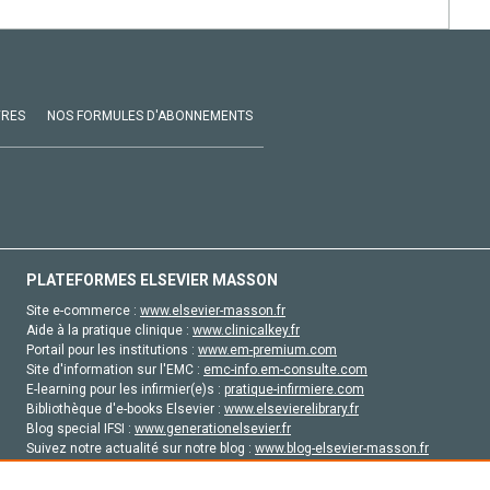
VRES
NOS FORMULES D'ABONNEMENTS
PLATEFORMES ELSEVIER MASSON
Site e-commerce :
www.elsevier-masson.fr
Aide à la pratique clinique :
www.clinicalkey.fr
Portail pour les institutions :
www.em-premium.com
Site d'information sur l'EMC :
emc-info.em-consulte.com
E-learning pour les infirmier(e)s :
pratique-infirmiere.com
Bibliothèque d'e-books Elsevier :
www.elsevierelibrary.fr
Blog special IFSI :
www.generationelsevier.fr
Suivez notre actualité sur notre blog :
www.blog-elsevier-masson.fr
Site d'emploi en santé :
emploisante.com