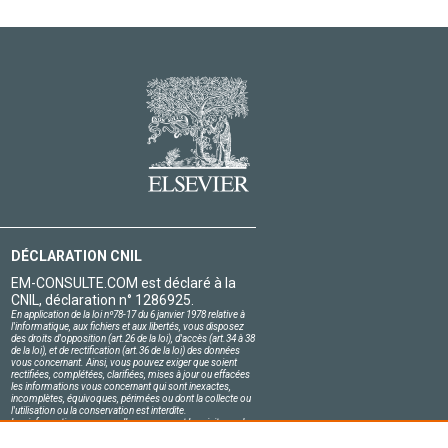
DÉCLARATION CNIL
EM-CONSULTE.COM est déclaré à la
CNIL, déclaration n° 1286925.
En application de la loi nº78-17 du 6 janvier 1978 relative à
l'informatique, aux fichiers et aux libertés, vous disposez
des droits d'opposition (art.26 de la loi), d'accès (art.34 à 38
de la loi), et de rectification (art.36 de la loi) des données
vous concernant. Ainsi, vous pouvez exiger que soient
rectifiées, complétées, clarifiées, mises à jour ou effacées
les informations vous concernant qui sont inexactes,
incomplètes, équivoques, périmées ou dont la collecte ou
l'utilisation ou la conservation est interdite.
Les informations personnelles concernant les visiteurs de
notre site, y compris leur identité, sont confidentielles.
Le responsable du site s'engage sur l'honneur à respecter