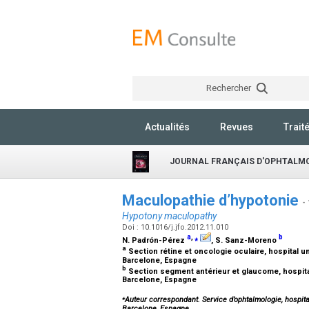
Rechercher
Actualités
Revues
Trait
JOURNAL FRANÇAIS D'OPHTALM
Maculopathie d’hypotonie
-
Hypotony maculopathy
Doi : 10.1016/j.jfo.2012.11.010
a
,
⁎
b
N. Padrón-Pérez
, S. Sanz-Moreno
a
Section rétine et oncologie oculaire, hospital uni
Barcelone, Espagne
b
Section segment antérieur et glaucome, hospital u
Barcelone, Espagne
⁎
Auteur correspondant. Service d’ophtalmologie, hospital
Barcelone, Espagne.