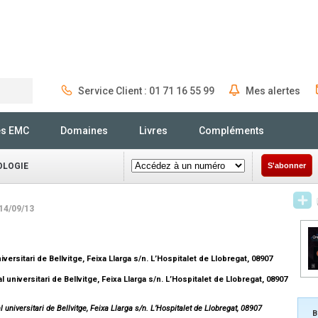
Service Client : 01 71 16 55 99
Mes alertes
Rechercher
és EMC
Domaines
Livres
Compléments
OLOGIE
S'abonner
 14/09/13
versitari de Bellvitge, Feixa Llarga s/n. L’Hospitalet de Llobregat, 08907
niversitari de Bellvitge, Feixa Llarga s/n. L’Hospitalet de Llobregat, 08907
 universitari de Bellvitge, Feixa Llarga s/n. L’Hospitalet de Llobregat, 08907
B