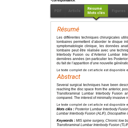
Correspondance.
Résumé
PDF
Article
Figures
Mots clés
Résumé
Les différentes techniques chirurgicales uti
lombaires permettent d’aborder le disque int
symptomatologie clinique, les données anat
lombaire peut être réalisée avec une techn
Interbody Fusion ou d’Anterior Lumbar Int
dernières années (en particulier les Posteri
du fait de l’apparition d’une nouvelle génératio
Le texte complet de cet article est disponible 
Abstract
Several surgical techniques have been descri
reaching the disc space from the anterior, pos
Transforaminal Lumbar Interbody Fusion a
compared. The interest of minimally invasive r
Le texte complet de cet article est disponible 
Mots clés :
Posterior Lumbar Interbody Fusion
Lumbar Interbody Fusion (ALIF), Discopathie i
Keywords :
MIS spine surgery, Chronic low ba
Transforaminal Lumbar Interbody Fusion (TLIF