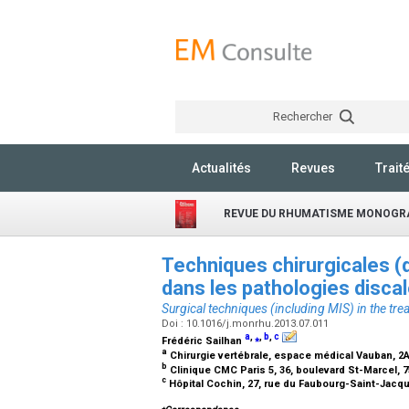
Rechercher
Actualités
Revues
Trait
REVUE DU RHUMATISME MONOGR
Techniques chirurgicales (d
dans les pathologies disc
Surgical techniques (including MIS) in the tr
Doi : 10.1016/j.monrhu.2013.07.011
a
,
⁎
,
b
,
c
Frédéric Sailhan
a
Chirurgie vertébrale, espace médical Vauban, 2A
b
Clinique CMC Paris 5, 36, boulevard St-Marcel, 
c
Hôpital Cochin, 27, rue du Faubourg-Saint-Jacqu
⁎