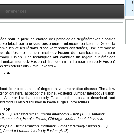
p
L
u
Références
lisées pour la prise en charge des pathologies dégénératives discales
ervertébral par une voie postérieure, antérieure ou latérale. Selon la
omiques et les lésions disco-vertébrales constatées, une arthrodèse
ique de Posterior Lumbar Interbody Fusion, de Transforaminal Lumbar
erbody Fusion. Ces techniques ont connues un regain d’intérêt ces
or Lumbar Interbody Fusion et Transforaminal Lumbar Interbody Fusion)
n d’écarteurs dits « mini-invasifs ».
en PDF.
bed for the treatment of degenerative lumbar disc disease. The allow
terior or lateral aspect of the spine. Posterior Lumbar Interbody Fusion,
nd Anterior Lumbar Interbody Fusion techniques are described and
etractors is also discussed in these surgical procedures.
en PDF.
 (PLIF), Transforaminal Lumbar Interbody Fusion (TLIF), Anterior
nflammatoire, Hernie discale, Chirurgie vertébrale mini-invasive
ck pain, Disc herniation, Posterior Lumbar Interbody Fusion (PLIF),
), Anterior Lumbar Interbody Fusion (ALIF)