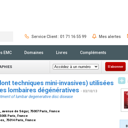
Service Client : 01 71 16 55 99
Mes alertes
Rechercher
és EMC
Domaines
Livres
Compléments
APHIES
S'abonner
ont techniques mini-invasives) utilisées
ales lombaires dégénératives
- 03/10/13
eatment of lumbar degenerative disc disease
, avenue de Ségur, 75007 Paris, France
75005 Paris, France
es, 75014 Paris, France
B