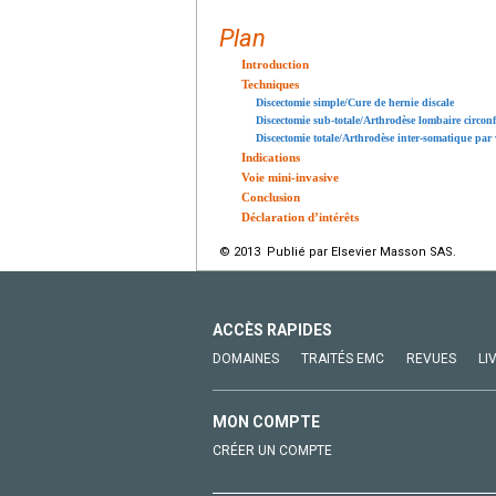
Plan
Introduction
Techniques
Discectomie simple/Cure de hernie discale
Discectomie sub-totale/Arthrodèse lombaire circonfé
Discectomie totale/Arthrodèse inter-somatique par 
Indications
Voie mini-invasive
Conclusion
Déclaration d’intérêts
© 2013 Publié par Elsevier Masson SAS.
ACCÈS RAPIDES
DOMAINES
TRAITÉS EMC
REVUES
LI
MON COMPTE
CRÉER UN COMPTE