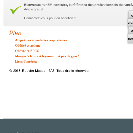
Bienvenue sur EM-consulte, la référence des professionnels de santé.
Article gratuit.
c
Connectez-vous pour en bénéficier!
vo
Plan
co
Adipokines et maladies respiratoires
Obésité et asthme
Obésité et BPCO
Manger 5 fruits et légumes… et pas de gras !
Liens d’intérêts
© 2013 Elsevier Masson SAS. Tous droits réservés.