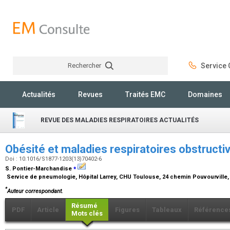
Rechercher
Service C
Rechercher
Actualités
Revues
Traités EMC
Domaines
REVUE DES MALADIES RESPIRATOIRES ACTUALITÉS
Obésité et maladies respiratoires obstruct
Doi : 10.1016/S1877-1203(13)70402-6
⁎
S. Pontier-Marchandise
Service de pneumologie, Hôpital Larrey, CHU Toulouse, 24 chemin Pouvourville
*
Auteur correspondant.
Résumé
PDF
Article
Figures
Tableaux
Référence
Mots clés