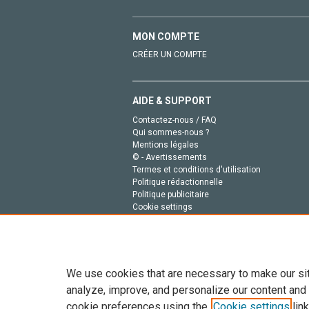
MON COMPTE
CRÉER UN COMPTE
AIDE & SUPPORT
Contactez-nous / FAQ
Qui sommes-nous ?
Mentions légales
© - Avertissements
Termes et conditions d'utilisation
Politique rédactionnelle
Politique publicitaire
Cookie settings
Politique de la vie privée
We use cookies that are necessary to make our si
analyze, improve, and personalize our content and
cookie preferences using the
Cookie settings
link
Tout le contenu de ce site: Copyright © 2026 Else