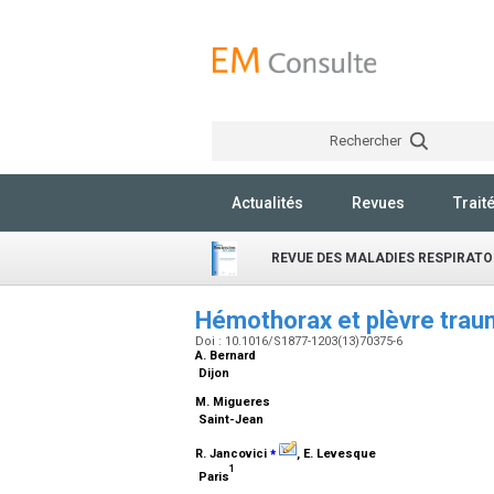
Rechercher
Actualités
Revues
Trait
REVUE DES MALADIES RESPIRATO
Hémothorax et plèvre tra
Doi : 10.1016/S1877-1203(13)70375-6
A. Bernard
Dijon
M. Migueres
Saint-Jean
⁎
R. Jancovici
, E. Levesque
1
Paris