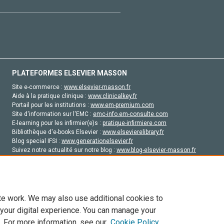
PLATEFORMES ELSEVIER MASSON
Site e-commerce :
www.elsevier-masson.fr
Aide à la pratique clinique :
www.clinicalkey.fr
Portail pour les institutions :
www.em-premium.com
Site d'information sur l'EMC :
emc-info.em-consulte.com
E-learning pour les infirmier(e)s :
pratique-infirmiere.com
Bibliothèque d'e-books Elsevier :
www.elsevierelibrary.fr
Blog special IFSI :
www.generationelsevier.fr
Suivez notre actualité sur notre blog :
www.blog-elsevier-masson.fr
Site d'emploi en santé :
emploisante.com
te work. We may also use additional cookies to
 your digital experience. You can manage your
. For more information, see our
Cookie Policy
vier, ses concédants de licence et ses contributeurs. Tout les droits sont réservés, y 