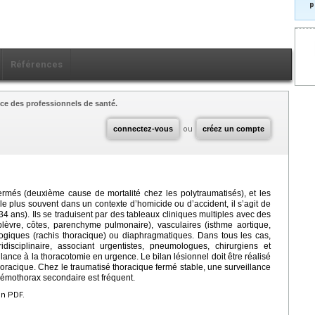
p
Références
ce des professionnels de santé.
connectez-vous
ou
créez un compte
ermés (deuxième cause de mortalité chez les polytraumatisés), et les
e plus souvent dans un contexte d’homicide ou d’accident, il s’agit de
4 ans). Ils se traduisent par des tableaux cliniques multiples avec des
plèvre, côtes, parenchyme pulmonaire), vasculaires (isthme aortique,
logiques (rachis thoracique) ou diaphragmatiques. Dans tous les cas,
isciplinaire, associant urgentistes, pneumologues, chirurgiens et
llance à la thoracotomie en urgence. Le bilan lésionnel doit être réalisé
oracique. Chez le traumatisé thoracique fermé stable, une surveillance
hémothorax secondaire est fréquent.
en PDF.