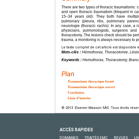
There are two types of thoracic traumatisms: c
and open thoracic traumatism (fréquent in cas
15–34 years old). They both have multiple 
pulmonary (pleura, ribs, pulmonary parench
neurologie (thoracic rachis). In any case, a
physicians, pulmonologists, surgeons and
thoracotomy. The lesions check should be perfo
trauma, a monitoring is always necessary to
Le texte complet de cet article est disponible 
Mots-clés :
Hémothorax, Thoracotomie, Lésion
Keywords :
Hemothorax, Thoracotomy, Branchi
Plan
Traumatisme thoracique fermé
Traumatisme thoracique ouvert
Conclusion
Liens d’intérêts
© 2013 Elsevier Masson SAS. Tous droits réser
ACCÈS RAPIDES
DOMAINES
TRAITÉS EMC
REVUES
LI