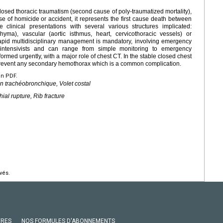
losed thoracic traumatism (second cause of poly-traumatized mortality),
e of homicide or accident, it represents the first cause death between
clinical presentations with several various structures implicated:
yma), vascular (aortic isthmus, heart, cervicothoracic vessels) or
 rapid multidisciplinary management is mandatory, involving emergency
 intensivists and can range from simple monitoring to emergency
rmed urgently, with a major role of chest CT. In the stable closed chest
 prevent any secondary hemothorax which is a common complication.
en PDF.
 trachéobronchique, Volet costal
al rupture, Rib fracture
vés.
VRES
NOS FORMULES D'ABONNEMENTS