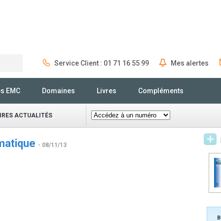
Service Client : 01 71 16 55 99
Mes alertes
Rechercher
és EMC
Domaines
Livres
Compléments
IRES ACTUALITÉS
umatique
- 08/11/13
B