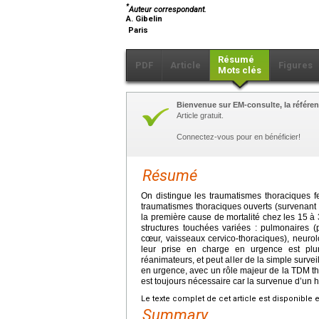
*
Auteur correspondant.
A. Gibelin
Paris
Résumé
PDF
Article
Figures
Mots clés
Bienvenue sur EM-consulte, la référen
Article gratuit.
Connectez-vous pour en bénéficier!
Résumé
On distingue les traumatismes thoraciques f
traumatismes thoraciques ouverts (survenant l
la première cause de mortalité chez les 15 à 3
structures touchées variées : pulmonaires (
cœur, vaisseaux cervico-thoraciques), neuro
leur prise en charge en urgence est plurid
réanimateurs, et peut aller de la simple survei
en urgence, avec un rôle majeur de la TDM th
est toujours nécessaire car la survenue d’un 
Le texte complet de cet article est disponible 
Summary