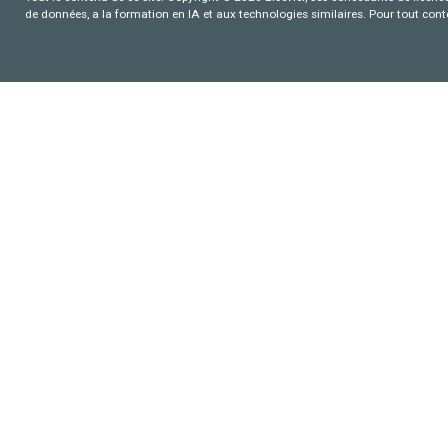
de données, a la formation en IA et aux technologies similaires. Pour tout con