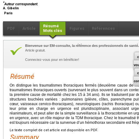
*
Auteur correspondant.
A. Gibelin
Paris
Résumé
PDF
Article
Figures
Références
Mots clés
Bienvenue sur EM-consulte, la référence des professionnels de santé.
Article gratuit.
c
Connectez-vous pour en bénéficier!
vo
Résumé
co
On distingue les traumatismes thoraciques fermés (deuxième cause de mort
traumatismes thoraciques ouverts (survenant le plus souvent dans un context
la première cause de mortalité chez les 15 à 34 ans). Ils se traduisent par 
structures touchées variées : pulmonaires (plèvre, côtes, parenchyme pul
cœur, vaisseaux cervico-thoraciques), neurologiques (rachis thoracique) 
leur prise en charge en urgence est pluridisciplinaire, associant urge
réanimateurs, et peut aller de la simple surveillance à la thoracotomie en urg
en urgence, avec un rôle majeur de la TDM thoracique. Chez le traumatisé t
est toujours nécessaire car la survenue d’un hémothorax secondaire est fréq
Le texte complet de cet article est disponible en PDF.
Summary