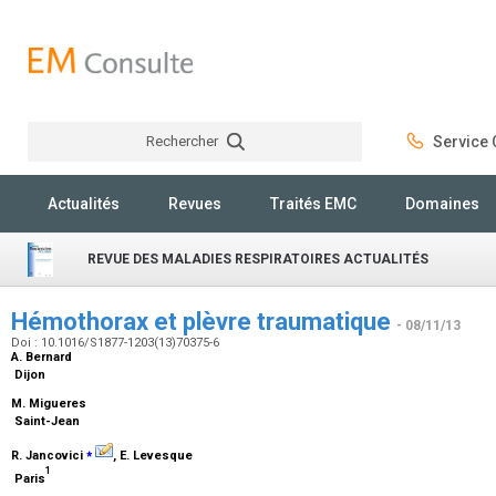
Rechercher
Service C
Rechercher
Actualités
Revues
Traités EMC
Domaines
REVUE DES MALADIES RESPIRATOIRES ACTUALITÉS
Hémothorax et plèvre traumatique
- 08/11/13
Doi : 10.1016/S1877-1203(13)70375-6
A. Bernard
Dijon
M. Migueres
Saint-Jean
⁎
R. Jancovici
, E. Levesque
1
Paris