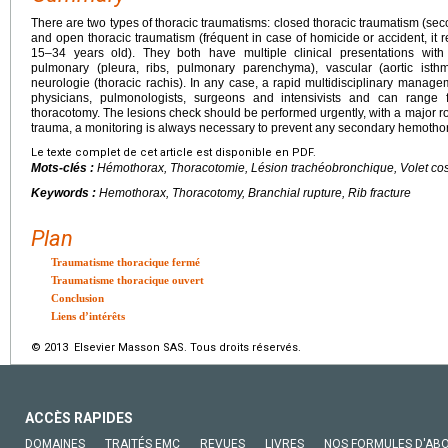
There are two types of thoracic traumatisms: closed thoracic traumatism (sec
and open thoracic traumatism (fréquent in case of homicide or accident, it 
15–34 years old). They both have multiple clinical presentations with 
pulmonary (pleura, ribs, pulmonary parenchyma), vascular (aortic isthm
neurologie (thoracic rachis). In any case, a rapid multidisciplinary manag
physicians, pulmonologists, surgeons and intensivists and can range
thoracotomy. The lesions check should be performed urgently, with a major rol
trauma, a monitoring is always necessary to prevent any secondary hemotho
Le texte complet de cet article est disponible en PDF.
Mots-clés :
Hémothorax, Thoracotomie, Lésion trachéobronchique, Volet cos
Keywords :
Hemothorax, Thoracotomy, Branchial rupture, Rib fracture
Plan
Traumatisme thoracique fermé
Traumatisme thoracique ouvert
Conclusion
Liens d’intérêts
© 2013 Elsevier Masson SAS. Tous droits réservés.
ACCÈS RAPIDES
DOMAINES
TRAITÉS EMC
REVUES
LIVRES
NOS FORMULES D'AB