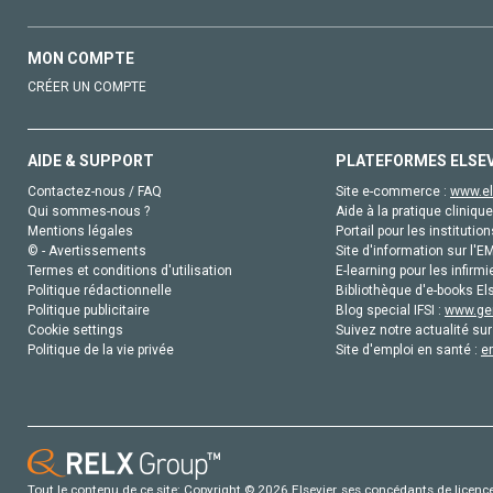
MON COMPTE
CRÉER UN COMPTE
AIDE & SUPPORT
PLATEFORMES ELSE
Contactez-nous / FAQ
Site e-commerce :
www.el
Qui sommes-nous ?
Aide à la pratique clinique
Mentions légales
Portail pour les institution
© - Avertissements
Site d'information sur l'E
Termes et conditions d'utilisation
E-learning pour les infirmi
Politique rédactionnelle
Bibliothèque d'e-books Els
Politique publicitaire
Blog special IFSI :
www.gen
Cookie settings
Suivez notre actualité sur
Politique de la vie privée
Site d'emploi en santé :
e
Tout le contenu de ce site: Copyright © 2026 Elsevier, ses concédants de licence e