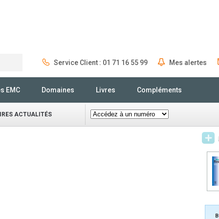
Service Client : 01 71 16 55 99
Mes alertes
Rechercher
és EMC
Domaines
Livres
Compléments
IRES ACTUALITÉS
B