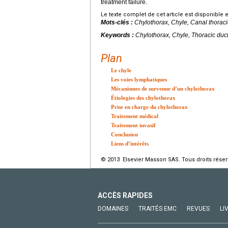
treatment failure.
Le texte complet de cet article est disponible 
Mots-clés :
Chylothorax, Chyle, Canal thorac
Keywords :
Chylothorax, Chyle, Thoracic duc
Plan
Le chyle
Les voies lymphatiques
Mécanismes de survenue d’un chylothorax
Étiologies des chylothorax
Prise en charge du chylothorax
Traitement médical
Traitement invasif
Conclusion
Liens d’intérêts
© 2013 Elsevier Masson SAS. Tous droits réser
ACCÈS RAPIDES
DOMAINES
TRAITÉS EMC
REVUES
LI