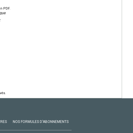
en PDF.
ique
t
vés.
VRES
NOS FORMULES D'ABONNEMENTS