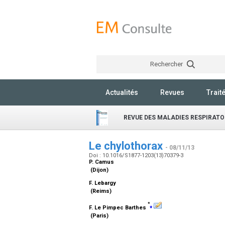
Rechercher
Actualités
Revues
Trait
REVUE DES MALADIES RESPIRATO
Le chylothorax
- 08/11/13
Doi : 10.1016/S1877-1203(13)70379-3
P. Camus
(Dijon)
F. Lebargy
(Reims)
*
⁎
F. Le Pimpec Barthes
(Paris)