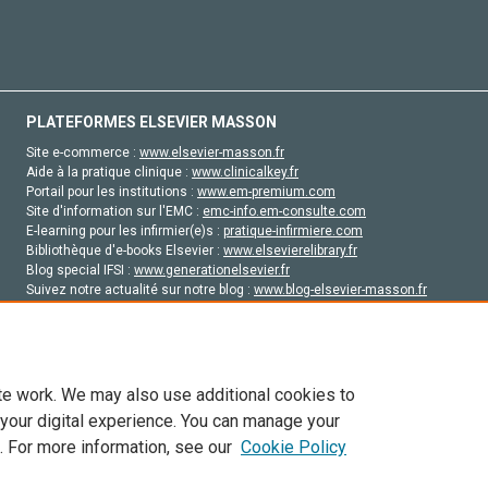
PLATEFORMES ELSEVIER MASSON
Site e-commerce :
www.elsevier-masson.fr
Aide à la pratique clinique :
www.clinicalkey.fr
Portail pour les institutions :
www.em-premium.com
Site d'information sur l'EMC :
emc-info.em-consulte.com
E-learning pour les infirmier(e)s :
pratique-infirmiere.com
Bibliothèque d'e-books Elsevier :
www.elsevierelibrary.fr
Blog special IFSI :
www.generationelsevier.fr
Suivez notre actualité sur notre blog :
www.blog-elsevier-masson.fr
Site d'emploi en santé :
emploisante.com
te work. We may also use additional cookies to
 your digital experience. You can manage your
. For more information, see our
Cookie Policy
vier, ses concédants de licence et ses contributeurs. Tout les droits sont réservés, y 
ogies similaires. Pour tout contenu en libre accès, les conditions de licence Creati