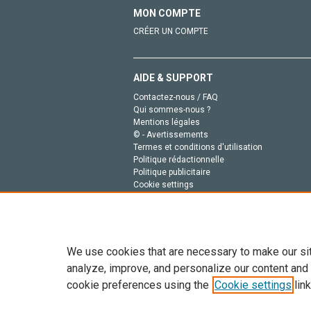
MON COMPTE
CRÉER UN COMPTE
AIDE & SUPPORT
Contactez-nous / FAQ
Qui sommes-nous ?
Mentions légales
© - Avertissements
Termes et conditions d'utilisation
Politique rédactionnelle
Politique publicitaire
Cookie settings
Politique de la vie privée
We use cookies that are necessary to make our si
analyze, improve, and personalize our content and
cookie preferences using the
Cookie settings
link
Tout le contenu de ce site: Copyright © 2026 Else
de données, a la formation en IA et aux technol