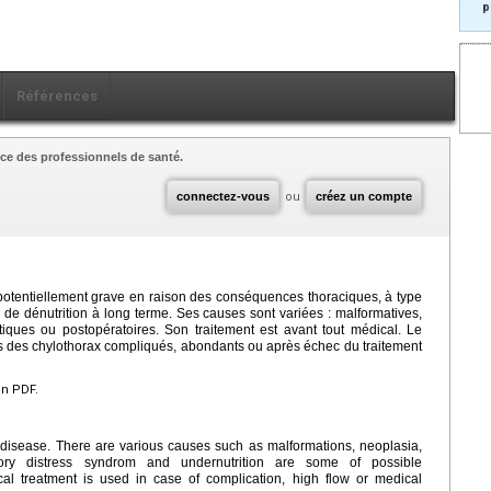
p
Références
ce des professionnels de santé.
connectez-vous
ou
créez un compte
potentiellement grave en raison des conséquences thoraciques, à type
s de dénutrition à long terme. Ses causes sont variées : malformatives,
ques ou postopératoires. Son traitement est avant tout médical. Le
ors des chylothorax compliqués, abondants ou après échec du traitement
en PDF.
s disease. There are various causes such as malformations, neoplasia,
tory distress syndrom and undernutrition are some of possible
al treatment is used in case of complication, high flow or medical