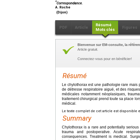
*
Correspondance.
A. Roche
(Dijon)
Résumé
PDF
Article
Figures
Mots clés
Bienvenue sur EM-consulte, la référen
Article gratuit.
Connectez-vous pour en bénéficier!
Résumé
Le chylothorax est une pathologie rare mais 
de détresse respiratoire aiguë, et des risque
médicales notamment néoplasiques, traumati
traitement chirurgical prend toute sa place l
médical.
Le texte complet de cet article est disponible 
Summary
Chylothorax is a rare and potentially seriou
trauma and postoperative. Acute respira
consequences. Treatment is medical. Surgic