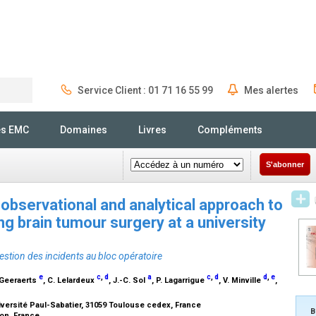
Service Client : 01 71 16 55 99
Mes alertes
Rechercher
és EMC
Domaines
Livres
Compléments
S'abonner
observational and analytical approach to
 brain tumour surgery at a university
stion des incidents au bloc opératoire
e
c
,
d
a
c
,
d
d
,
e
. Geeraerts
, C. Lelardeux
, J.-C. Sol
, P. Lagarrigue
, V. Minville
,
ersité Paul-Sabatier, 31059 Toulouse cedex, France
B
on, France