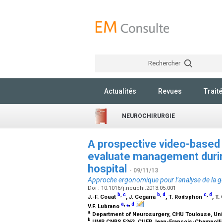
Rechercher
Actualités
Revues
Trait
NEUROCHIRURGIE
A prospective video-based 
evaluate management during
hospital
- 09/11/13
Approche ergonomique pour l’analyse de la ge
Doi : 10.1016/j.neuchi.2013.05.001
b
,
c
b
,
d
c
,
d
J.-F. Couat
, J. Cegarra
, T. Rodsphon
, T
a
,
⁎
,
d
V.F. Lubrano
a
Department of Neurosurgery, CHU Toulouse, Univ
b
UMR CNRS 5263, CUFR Jean-François-Champolli