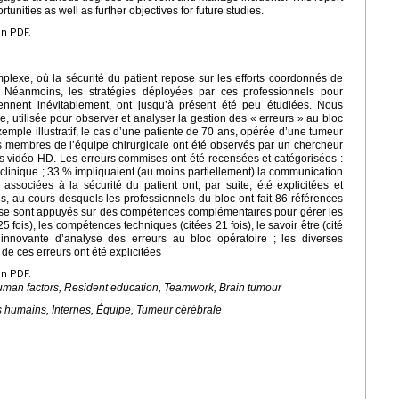
nities as well as further objectives for future studies.
en PDF.
lexe, où la sécurité du patient repose sur les efforts coordonnés de
. Néanmoins, les stratégies déployées par ces professionnels pour
viennent inévitablement, ont jusqu’à présent été peu étudiées. Nous
 utilisée pour observer et analyser la gestion des « erreurs » au bloc
emple illustratif, le cas d’une patiente de 70 ans, opérée d’une tumeur
es membres de l’équipe chirurgicale ont été observés par un chercheur
s vidéo HD. Les erreurs commises ont été recensées et catégorisées :
clinique ; 33 % impliquaient (au moins partiellement) la communication
 associées à la sécurité du patient ont, par suite, été explicitées et
s, au cours desquels les professionnels du bloc ont fait 86 références
Ils se sont appuyés sur des compétences complémentaires pour gérer les
5 fois), les compétences techniques (citées 21 fois), le savoir être (cité
innovante d’analyse des erreurs au bloc opératoire ; les diverses
e ces erreurs ont été explicitées
en PDF.
Human factors, Resident education, Teamwork, Brain tumour
rs humains, Internes, Équipe, Tumeur cérébrale