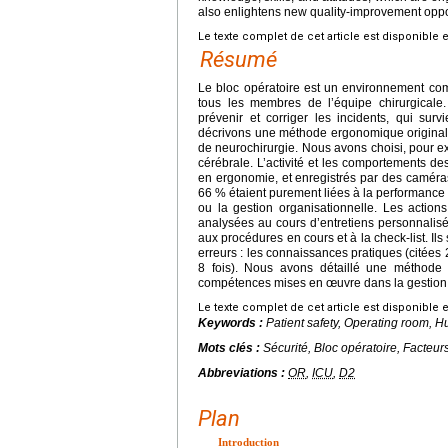
also enlightens new quality-improvement opportu
Le texte complet de cet article est disponible 
Résumé
Le bloc opératoire est un environnement comp
tous les membres de l’équipe chirurgicale
prévenir et corriger les incidents, qui sur
décrivons une méthode ergonomique originale,
de neurochirurgie. Nous avons choisi, pour ex
cérébrale. L’activité et les comportements d
en ergonomie, et enregistrés par des caméra
66 % étaient purement liées à la performance 
ou la gestion organisationnelle. Les actions
analysées au cours d’entretiens personnalisé
aux procédures en cours et à la check-list. 
erreurs : les connaissances pratiques (citées 2
8 fois). Nous avons détaillé une méthode 
compétences mises en œuvre dans la gestion d
Le texte complet de cet article est disponible 
Keywords :
Patient safety, Operating room, 
Mots clés :
Sécurité, Bloc opératoire, Facteu
Abbreviations :
OR
,
ICU
,
D2
Plan
Introduction