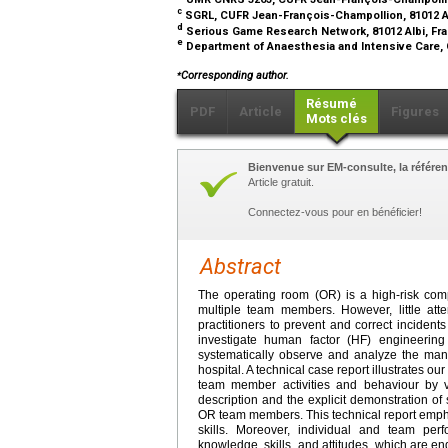
c
SGRL, CUFR Jean-François-Champollion, 81012 A
d
Serious Game Research Network, 81012 Albi, Fr
e
Department of Anaesthesia and Intensive Care, 
⁎
Corresponding author.
Résumé
PDF
Article
Figures
Mots clés
Bienvenue sur EM-consulte, la référen
Article gratuit.
Connectez-vous pour en bénéficier!
Abstract
The operating room (OR) is a high-risk compl
multiple team members. However, little at
practitioners to prevent and correct incident
investigate human factor (HF) engineerin
systematically observe and analyze the man
hospital. A technical case report illustrates o
team member activities and behaviour by v
description and the explicit demonstration of 
OR team members. This technical report empha
skills. Moreover, individual and team perf
knowledge, skills, and attitudes, which are e