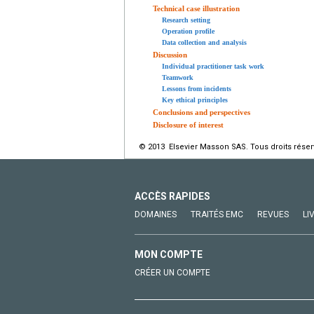
Technical case illustration
Research setting
Operation profile
Data collection and analysis
Discussion
Individual practitioner task work
Teamwork
Lessons from incidents
Key ethical principles
Conclusions and perspectives
Disclosure of interest
© 2013 Elsevier Masson SAS. Tous droits réser
ACCÈS RAPIDES
DOMAINES
TRAITÉS EMC
REVUES
LI
MON COMPTE
CRÉER UN COMPTE