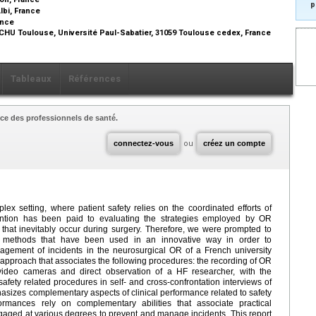
p
lbi, France
ance
CHU Toulouse, Université Paul-Sabatier, 31059 Toulouse cedex, France
Tableaux
Références
ce des professionnels de santé.
connectez-vous
ou
créez un compte
ex setting, where patient safety relies on the coordinated efforts of
tention has been paid to evaluating the strategies employed by OR
s that inevitably occur during surgery. Therefore, we were prompted to
g methods that have been used in an innovative way in order to
agement of incidents in the neurosurgical OR of a French university
ur approach that associates the following procedures: the recording of OR
ideo cameras and direct observation of a HF researcher, with the
safety related procedures in self- and cross-confrontation interviews of
sizes complementary aspects of clinical performance related to safety
ormances rely on complementary abilities that associate practical
ngaged at various degrees to prevent and manage incidents. This report