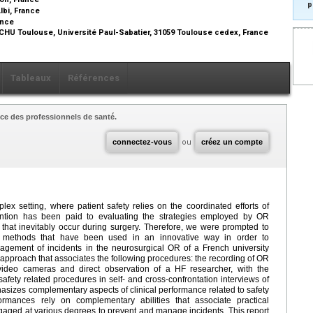
p
lbi, France
ance
CHU Toulouse, Université Paul-Sabatier, 31059 Toulouse cedex, France
Tableaux
Références
ce des professionnels de santé.
connectez-vous
ou
créez un compte
ex setting, where patient safety relies on the coordinated efforts of
tention has been paid to evaluating the strategies employed by OR
s that inevitably occur during surgery. Therefore, we were prompted to
g methods that have been used in an innovative way in order to
agement of incidents in the neurosurgical OR of a French university
ur approach that associates the following procedures: the recording of OR
ideo cameras and direct observation of a HF researcher, with the
safety related procedures in self- and cross-confrontation interviews of
sizes complementary aspects of clinical performance related to safety
ormances rely on complementary abilities that associate practical
ngaged at various degrees to prevent and manage incidents. This report