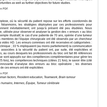
nities as well as further objectives for future studies.
en PDF.
lexe, où la sécurité du patient repose sur les efforts coordonnés de
. Néanmoins, les stratégies déployées par ces professionnels pour
viennent inévitablement, ont jusqu’à présent été peu étudiées. Nous
 utilisée pour observer et analyser la gestion des « erreurs » au bloc
emple illustratif, le cas d’une patiente de 70 ans, opérée d’une tumeur
es membres de l’équipe chirurgicale ont été observés par un chercheur
s vidéo HD. Les erreurs commises ont été recensées et catégorisées :
clinique ; 33 % impliquaient (au moins partiellement) la communication
 associées à la sécurité du patient ont, par suite, été explicitées et
s, au cours desquels les professionnels du bloc ont fait 86 références
Ils se sont appuyés sur des compétences complémentaires pour gérer les
5 fois), les compétences techniques (citées 21 fois), le savoir être (cité
innovante d’analyse des erreurs au bloc opératoire ; les diverses
e ces erreurs ont été explicitées
en PDF.
Human factors, Resident education, Teamwork, Brain tumour
rs humains, Internes, Équipe, Tumeur cérébrale