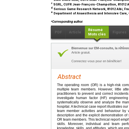
c
SGRL, CUFR Jean-François-Champollion, 81012 A
d
Serious Game Research Network, 81012 Albi, Fr
e
Department of Anaesthesia and Intensive Care, 
⁎
Corresponding author.
Résumé
PDF
Article
Figures
Mots clés
Bienvenue sur EM-consulte, la référen
Article gratuit.
Connectez-vous pour en bénéficier!
Abstract
The operating room (OR) is a high-risk compl
multiple team members. However, little at
practitioners to prevent and correct incident
investigate human factor (HF) engineerin
systematically observe and analyze the man
hospital. A technical case report illustrates o
team member activities and behaviour by v
description and the explicit demonstration of 
OR team members. This technical report empha
skills. Moreover, individual and team perf
knowledge, skills, and attitudes, which are e