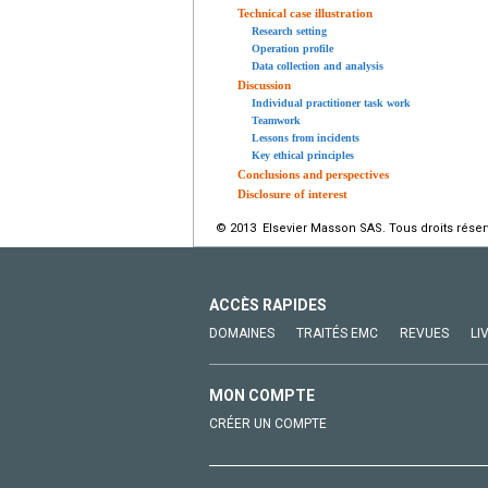
Technical case illustration
Research setting
Operation profile
Data collection and analysis
Discussion
Individual practitioner task work
Teamwork
Lessons from incidents
Key ethical principles
Conclusions and perspectives
Disclosure of interest
© 2013 Elsevier Masson SAS. Tous droits réser
ACCÈS RAPIDES
DOMAINES
TRAITÉS EMC
REVUES
LI
MON COMPTE
CRÉER UN COMPTE