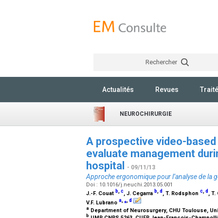
Rechercher
Actualités
Revues
Trait
NEUROCHIRURGIE
A prospective video-based 
evaluate management during
hospital
- 09/11/13
Approche ergonomique pour l’analyse de la ge
Doi : 10.1016/j.neuchi.2013.05.001
b
,
c
b
,
d
c
,
d
J.-F. Couat
, J. Cegarra
, T. Rodsphon
, T
a
,
⁎
,
d
V.F. Lubrano
a
Department of Neurosurgery, CHU Toulouse, Univ
b
UMR CNRS 5263, CUFR Jean-François-Champolli