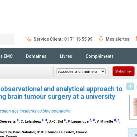
Service Client : 01 71 16 55 99
Mes alertes
Rechercher
és EMC
Domaines
Livres
Compléments
S'abonner
observational and analytical approach to
 brain tumour surgery at a university
stion des incidents au bloc opératoire
e
c
,
d
a
c
,
d
d
,
e
. Geeraerts
, C. Lelardeux
, J.-C. Sol
, P. Lagarrigue
, V. Minville
,
ersité Paul-Sabatier, 31059 Toulouse cedex, France
B
on, France