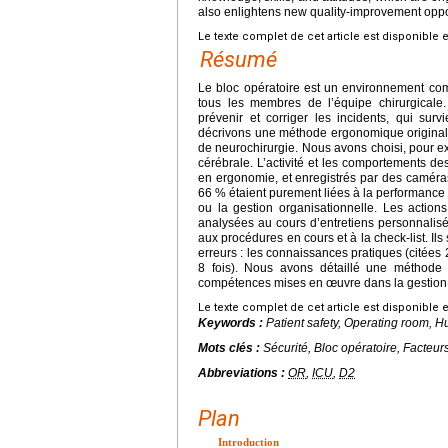
also enlightens new quality-improvement opportu
Le texte complet de cet article est disponible 
Résumé
Le bloc opératoire est un environnement comp
tous les membres de l’équipe chirurgicale
prévenir et corriger les incidents, qui sur
décrivons une méthode ergonomique originale,
de neurochirurgie. Nous avons choisi, pour ex
cérébrale. L’activité et les comportements d
en ergonomie, et enregistrés par des caméra
66 % étaient purement liées à la performance 
ou la gestion organisationnelle. Les actions
analysées au cours d’entretiens personnalisé
aux procédures en cours et à la check-list. 
erreurs : les connaissances pratiques (citées 2
8 fois). Nous avons détaillé une méthode 
compétences mises en œuvre dans la gestion d
Le texte complet de cet article est disponible 
Keywords :
Patient safety, Operating room, 
Mots clés :
Sécurité, Bloc opératoire, Facteu
Abbreviations :
OR
,
ICU
,
D2
Plan
Introduction