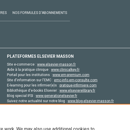
VRES
NOS FORMULES D'ABONNEMENTS
PLATEFORMES ELSEVIER MASSON
Site e-commerce :
www.elsevier-masson.fr
Aide à la pratique clinique :
www.clinicalkey.fr
Portail pour les institutions :
www.em-premium.com
Site d'information sur l'EMC :
emc-info.em-consulte.com
E-learning pour les infirmier(e)s :
pratique-infirmiere.com
Bibliothèque d'e-books Elsevier :
www.elsevierelibrary.fr
Blog special IFSI :
www.generationelsevier.fr
Suivez notre actualité sur notre blog :
www.blog-elsevier-masson.fr
Site d'emploi en santé :
emploisante.com
te work. We may also use additional cookies to