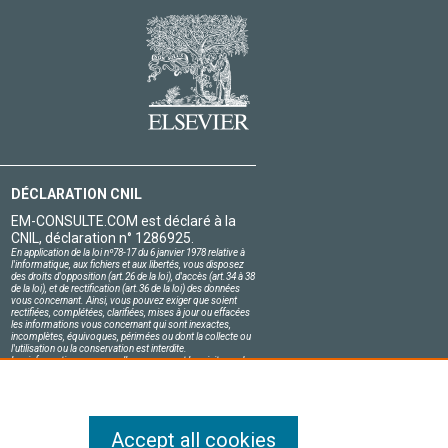
DÉCLARATION CNIL
EM-CONSULTE.COM est déclaré à la
CNIL, déclaration n° 1286925.
En application de la loi nº78-17 du 6 janvier 1978 relative à
l'informatique, aux fichiers et aux libertés, vous disposez
des droits d'opposition (art.26 de la loi), d'accès (art.34 à 38
de la loi), et de rectification (art.36 de la loi) des données
vous concernant. Ainsi, vous pouvez exiger que soient
rectifiées, complétées, clarifiées, mises à jour ou effacées
les informations vous concernant qui sont inexactes,
incomplètes, équivoques, périmées ou dont la collecte ou
l'utilisation ou la conservation est interdite.
Les informations personnelles concernant les visiteurs de
notre site, y compris leur identité, sont confidentielles.
Le responsable du site s'engage sur l'honneur à respecter
les conditions légales de confidentialité applicables en
France et à ne pas divulguer ces informations à des tiers.
Accept all cookies