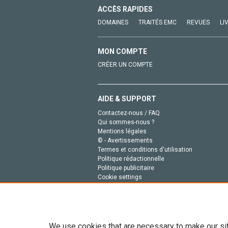
ACCÈS RAPIDES
DOMAINES
TRAITÉS EMC
REVUES
LI
MON COMPTE
CRÉER UN COMPTE
AIDE & SUPPORT
Contactez-nous / FAQ
Qui sommes-nous ?
Mentions légales
© - Avertissements
Termes et conditions d'utilisation
Politique rédactionnelle
Politique publicitaire
Cookie settings
Politique de la vie privée
We use cookies that are necessary to make our si