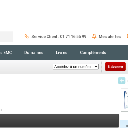
Service Client : 01 71 16 55 99
Mes alertes
Rechercher
és EMC
Domaines
Livres
Compléments
S'abonner
DF.
B