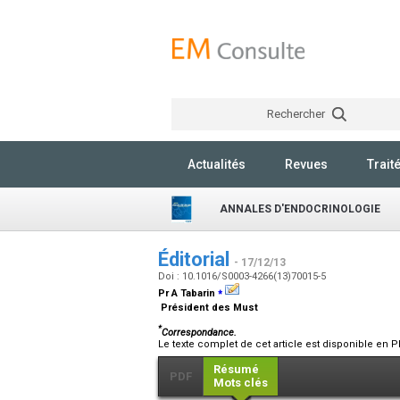
Rechercher
Actualités
Revues
Trait
ANNALES D'ENDOCRINOLOGIE
Éditorial
- 17/12/13
Doi : 10.1016/S0003-4266(13)70015-5
⁎
Pr A Tabarin
Président des Must
*
Correspondance.
Le texte complet de cet article est disponible en P
Résumé
PDF
Mots clés