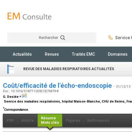
Rechercher
Service C
Rechercher
Actualités
Revues
Traités EMC
Domaines
REVUE DES MALADIES RESPIRATOIRES ACTUALITÉS
Coût/efficacité de l’écho-endoscopie
- 31/12/13
Doi : 10.1016/S1877-1203(13)70479-8
⁎
G. Deslée
Service des maladies respiratoires, hôpital Maison-Blanche, CHU de Reims, Fr
*
Correspondance.
Résumé
PDF
Article
Figures
Références
Mots clés