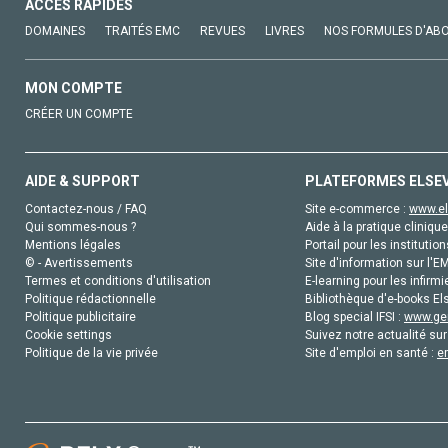
ACCÈS RAPIDES
DOMAINES
TRAITÉS EMC
REVUES
LIVRES
NOS FORMULES D'AB
MON COMPTE
CRÉER UN COMPTE
AIDE & SUPPORT
PLATEFORMES ELSE
Contactez-nous / FAQ
Site e-commerce :
www.el
Qui sommes-nous ?
Aide à la pratique clinique
Mentions légales
Portail pour les institution
© - Avertissements
Site d'information sur l'E
Termes et conditions d'utilisation
E-learning pour les infirmi
Politique rédactionnelle
Bibliothèque d'e-books Els
Politique publicitaire
Blog special IFSI :
www.gen
Cookie settings
Suivez notre actualité sur
Politique de la vie privée
Site d'emploi en santé :
e