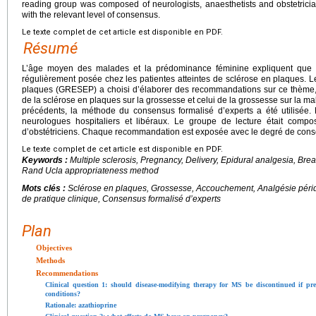
reading group was composed of neurologists, anaesthetists and obstetric
with the relevant level of consensus.
Le texte complet de cet article est disponible en PDF.
Résumé
L’âge moyen des malades et la prédominance féminine expliquent que l
régulièrement posée chez les patientes atteintes de sclérose en plaques. L
plaques (GRESEP) a choisi d’élaborer des recommandations sur ce thème, e
de la sclérose en plaques sur la grossesse et celui de la grossesse sur la m
précédents, la méthode du consensus formalisé d’experts a été utilisée.
neurologues hospitaliers et libéraux. Le groupe de lecture était compo
d’obstétriciens. Chaque recommandation est exposée avec le degré de consens
Le texte complet de cet article est disponible en PDF.
Keywords :
Multiple sclerosis, Pregnancy, Delivery, Epidural analgesia, Breas
Rand Ucla appropriateness method
Mots clés :
Sclérose en plaques, Grossesse, Accouchement, Analgésie péri
de pratique clinique, Consensus formalisé d’experts
Plan
Objectives
Methods
Recommendations
Clinical question 1: should disease-modifying therapy for MS be discontinued if 
conditions?
Rationale: azathioprine