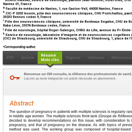
Inserm UMR643, service de neurologie, pavillon Jean-Monnet, hôtel-Dieu, CHU
Nantes 01, France
g
Faculté de médecine de Nantes, 1, rue Gaston-Veïl, 44000 Nantes, France
h
CIC-P 0203 Inserm, pôle des neurosciences cliniques, CHU Pontchaillou, pavil
35033 Rennes cedex 9, France
i
Pôle des neurosciences cliniques, université de Bordeaux Segalen, CHU de Bor
Raba-Léon, 33076 Bordeaux cedex, France
j
Pôle de neurologie, hôpital Roger-Salengro, CHRU de Lille, avenue du Pr-Émile-L
k
Service de neurologie, laboratoire d’imagerie et de neurosciences cognitives (
(CIC) de Strasbourg, université de Strasbourg, CHU de Strasbourg, 1, place de l
⁎
Corresponding author
.
Résumé
PDF
Article
Figures
Tableaux
Référence
Mots clés
Bienvenue sur EM-consulte, la référence des professionnels de santé.
L’accès au texte intégral de cet article nécessite un abonnement.
Abstract
The question of pregnancy in patients with multiple sclerosis is regularly ra
in middle age women. The multiple sclerosis think tank (Groupe de Réflexi
decided to develop recommendations on this issue, with consideration to b
pregnancy, and that of pregnancy on the disease. As with topics of previ
method was used. The working group was composed of hospital-based an