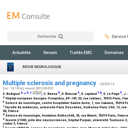
Rechercher
Service C
Rechercher
Actualités
Revues
Traités EMC
Domaines
REVUE NEUROLOGIQUE
Multiple sclerosis and pregnancy
- 26/04/14
Doi : 10.1016/j.neurol.2013.09.010
a
,
⁎
,
b
,
c
d
e
f
,
g
h
E. Bodiguel
, C. Bensa
, D. Brassat
, D. Laplaud
, E. Le Page
, J.
a
Hôpital européen Georges-Pompidou, AP–HP, 20, rue Leblanc, 75015 Paris, Fr
b
Service de neurologie, centre hospitalier Sainte-Anne, 1, rue Cabanis, 75014 P
c
Faculté de médecine, université Paris Descartes, Sorbonne Paris Cité, 12, rue
06, France
d
Service de neurologie, fondation Rothschild, 25, rue Manin, 75019 Paris, Franc
e
Inserm U1043, pôle des neurosciences, hôpital Purpan, université Toulouse-3,
cedex 3, France
f