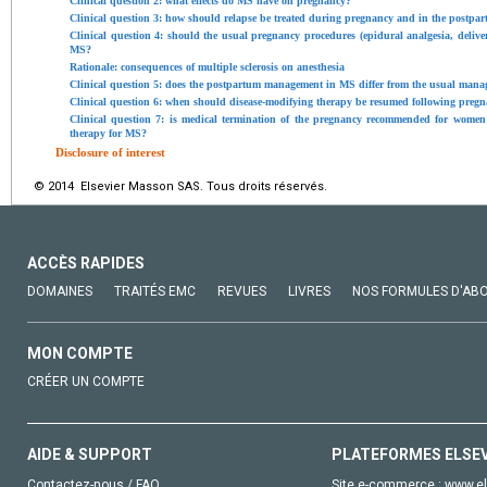
Clinical question 2: what effects do MS have on pregnancy?
Clinical question 3: how should relapse be treated during pregnancy and in the postpa
Clinical question 4: should the usual pregnancy procedures (epidural analgesia, delivery
MS?
Rationale: consequences of multiple sclerosis on anesthesia
Clinical question 5: does the postpartum management in MS differ from the usual manag
Clinical question 6: when should disease-modifying therapy be resumed following preg
Clinical question 7: is medical termination of the pregnancy recommended for wome
therapy for MS?
Disclosure of interest
© 2014 Elsevier Masson SAS. Tous droits réservés.
ACCÈS RAPIDES
DOMAINES
TRAITÉS EMC
REVUES
LIVRES
NOS FORMULES D'AB
MON COMPTE
CRÉER UN COMPTE
AIDE & SUPPORT
PLATEFORMES ELSE
Contactez-nous / FAQ
Site e-commerce :
www.el