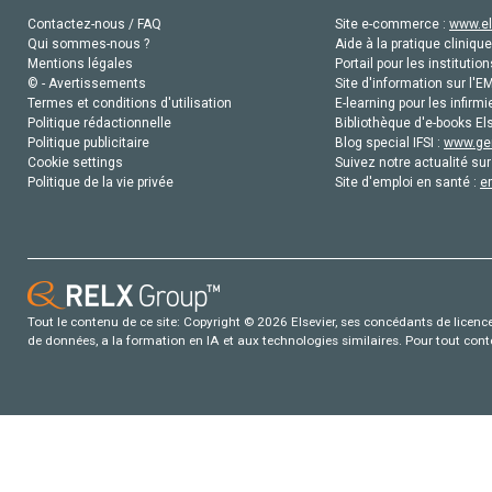
Contactez-nous / FAQ
Site e-commerce :
www.el
Qui sommes-nous ?
Aide à la pratique clinique
Mentions légales
Portail pour les institution
© - Avertissements
Site d'information sur l'E
Termes et conditions d'utilisation
E-learning pour les infirmi
Politique rédactionnelle
Bibliothèque d'e-books Els
Politique publicitaire
Blog special IFSI :
www.gen
Cookie settings
Suivez notre actualité sur
Politique de la vie privée
Site d'emploi en santé :
e
Tout le contenu de ce site: Copyright © 2026 Elsevier, ses concédants de licence e
de données, a la formation en IA et aux technologies similaires. Pour tout con