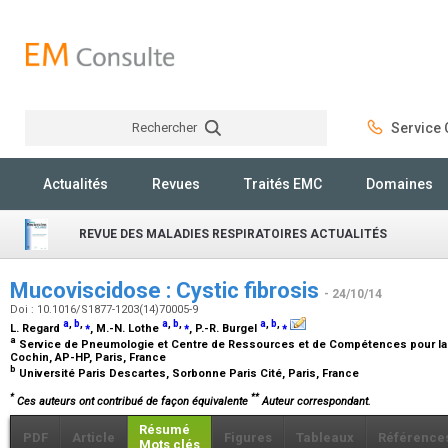
Rechercher
Service C
Rechercher
Actualités
Revues
Traités EMC
Domaines
REVUE DES MALADIES RESPIRATOIRES ACTUALITÉS
Mucoviscidose : Cystic fibrosis
- 24/10/14
Doi : 10.1016/S1877-1203(14)70005-9
a
,
b
,
⁎
a
,
b
,
⁎
a
,
b
,
⁎
L. Regard
, M.-N. Lothe
, P.-R. Burgel
a
Service de Pneumologie et Centre de Ressources et de Compétences pour la 
Cochin, AP-HP, Paris, France
b
Université Paris Descartes, Sorbonne Paris Cité, Paris, France
*
**
Ces auteurs ont contribué de façon équivalente
Auteur correspondant.
Résumé
PDF
Article
Figures
Tableaux
Référence
Mots clés