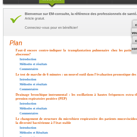
Bienvenue sur EM-consulte, la référence des professionnels de santé.
Article gratuit.
c
Connectez-vous pour en bénéficier!
vo
Plan
co
Faut-il encore contre-indiquer la transplantation pulmonaire chez les patient
abscessus?
Introduction
Méthodes et résultats
Commentaires
Le test de marche de 6 minutes : un nouvel outil dans l’évaluation pronostique des 
Introduction
Méthodes et résultats
Commentaires
Drainage bronchique instrumental : les oscillations à hautes fréquences extr
pression expiratoire positive (PEP)
Introduction
Méthodes et résultats
Commentaires
Le changement de structure du microbiote respiratoire des patients mucoviscido
la diversité bactérienne à l’état stable
Introduction
Méthodes et Résultats