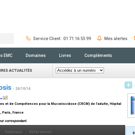
Service Client : 01 71 16 55 99
Mes alertes
Rechercher
és EMC
Domaines
Livres
Compléments
IRES ACTUALITÉS
rosis
- 24/10/14
,
⁎
s et de Compétences pour la Mucoviscidose (CRCM) de l’adulte, Hôpital
, Paris, France
ur correspondant.
Tableaux
Références
B