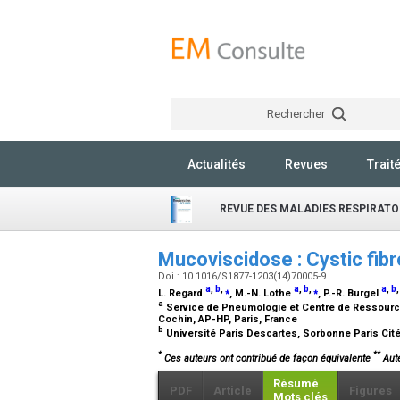
Rechercher
Actualités
Revues
Trait
REVUE DES MALADIES RESPIRATO
Mucoviscidose : Cystic fib
Doi : 10.1016/S1877-1203(14)70005-9
a
,
b
,
⁎
a
,
b
,
⁎
a
,
b
L. Regard
, M.-N. Lothe
, P.-R. Burgel
a
Service de Pneumologie et Centre de Ressource
Cochin, AP-HP, Paris, France
b
Université Paris Descartes, Sorbonne Paris Cité
*
**
Ces auteurs ont contribué de façon équivalente
Aute
Résumé
PDF
Article
Figures
Mots clés