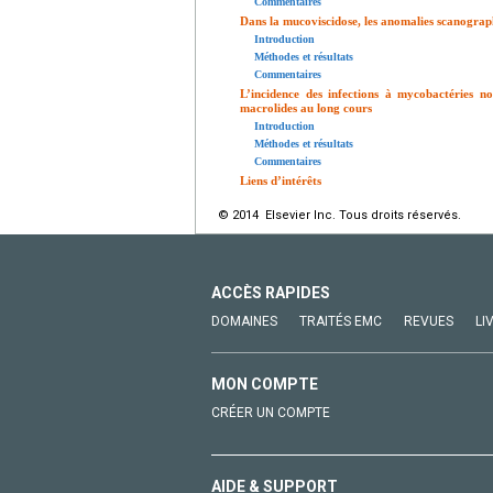
Commentaires
Dans la mucoviscidose, les anomalies scanographi
Introduction
Méthodes et résultats
Commentaires
L’incidence des infections à mycobactéries non
macrolides au long cours
Introduction
Méthodes et résultats
Commentaires
Liens d’intérêts
© 2014 Elsevier Inc. Tous droits réservés.
ACCÈS RAPIDES
DOMAINES
TRAITÉS EMC
REVUES
LI
MON COMPTE
CRÉER UN COMPTE
AIDE & SUPPORT