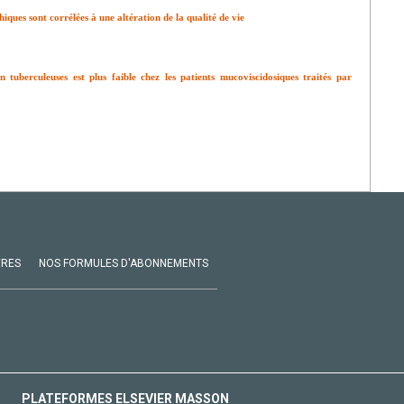
ques sont corrélées à une altération de la qualité de vie
 tuberculeuses est plus faible chez les patients mucoviscidosiques traités par
VRES
NOS FORMULES D'ABONNEMENTS
PLATEFORMES ELSEVIER MASSON