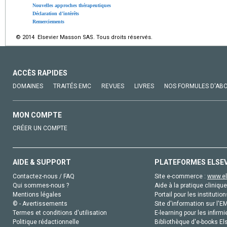
Nouvelles approches thérapeutiques
Déclaration d’intérêts
Remerciements
© 2014 Elsevier Masson SAS. Tous droits réservés.
ACCÈS RAPIDES
DOMAINES
TRAITÉS EMC
REVUES
LIVRES
NOS FORMULES D'AB
MON COMPTE
CRÉER UN COMPTE
AIDE & SUPPORT
PLATEFORMES ELSE
Contactez-nous / FAQ
Site e-commerce :
www.el
Qui sommes-nous ?
Aide à la pratique clinique
Mentions légales
Portail pour les institution
© - Avertissements
Site d'information sur l'E
Termes et conditions d'utilisation
E-learning pour les infirmi
Politique rédactionnelle
Bibliothèque d'e-books Els