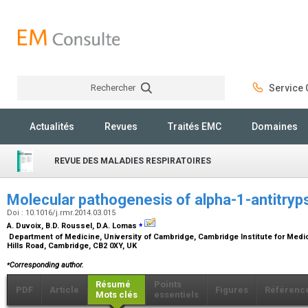
Rechercher
Service C
Rechercher
Actualités
Revues
Traités EMC
Domaines
REVUE DES MALADIES RESPIRATOIRES
Molecular pathogenesis of alpha-1-antitryp
Doi : 10.1016/j.rmr.2014.03.015
⁎
A. Duvoix, B.D. Roussel, D.A. Lomas
Department of Medicine, University of Cambridge, Cambridge Institute for Medi
Hills Road, Cambridge, CB2 0XY, UK
⁎
Corresponding author.
Résumé
Points
PDF
Article
Figures
Référenc
Mots clés
essentiels