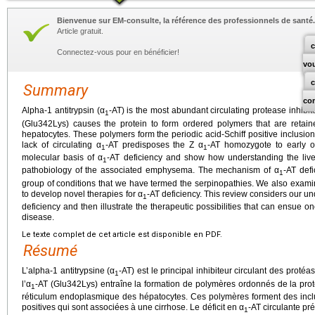
Bienvenue sur EM-consulte, la référence des professionnels de santé.
Article gratuit.
c
Connectez-vous pour en bénéficier!
vo
Summary
co
Alpha-1 antitrypsin (α
-AT) is the most abundant circulating protease inhibi
1
(Glu342Lys) causes the protein to form ordered polymers that are retain
hepatocytes. These polymers form the periodic acid-Schiff positive inclusion
lack of circulating α
-AT predisposes the Z α
-AT homozygote to early 
1
1
molecular basis of α
-AT deficiency and show how understanding the live
1
pathobiology of the associated emphysema. The mechanism of α
-AT def
1
group of conditions that we have termed the serpinopathies. We also examin
to develop novel therapies for α
-AT deficiency. This review considers our un
1
deficiency and then illustrate the therapeutic possibilities that can ensu
disease.
Le texte complet de cet article est disponible en PDF.
Résumé
L’alpha-1 antitrypsine (α
-AT) est le principal inhibiteur circulant des protéa
1
l’α
-AT (Glu342Lys) entraîne la formation de polymères ordonnés de la proté
1
réticulum endoplasmique des hépatocytes. Ces polymères forment des inclu
positives qui sont associées à une cirrhose. Le déficit en α
-AT circulante pr
1