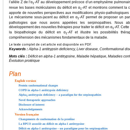
l’allèle Z de l’α
-AT au développement précoce d’un emphysème pulmonaire
1
revue les bases moléculaires du déficit en α
-AT et montrons comment la 
1
apporte de nouvelles perspectives aux modifications physio-pathologiques
Le mécanisme sous-jacent au déficit en α
-AT permet de proposer un pa
1
pathologies que nous avons appelées les serpinopathies. Nous ab
développement des nouvelles thérapies pour traiter le déficit en α
-AT. Cett
1
la biopathologie du déficit en α
-AT et illustre les possibilités thé
1
compréhension des mécanismes fondamentaux de la maladie.
Le texte complet de cet article est disponible en PDF.
Keywords :
Alpha-1 antitrypsin deficiency, Liver disease, Conformational dis
Mots clés :
Déficit en alpha-1 antitrypsine, Maladie hépatique, Maladies con
Évolution protéique
Plan
English version
Protein conformational changes
COPD in alpha-1 antitrypsin deficiency
Alpha
-antitrypsin deficiency – a paradigm for the serpinopathies
1
Novel therapeutic approaches
Disclosure of interest
Acknowledgements
Version française
Changements de conformation de la protéine
La BPCO associée au déficit en alpha-1 antitrypsine
Déficit en alpha-1 antitrypsine – un paradigme pour les serpinopathies