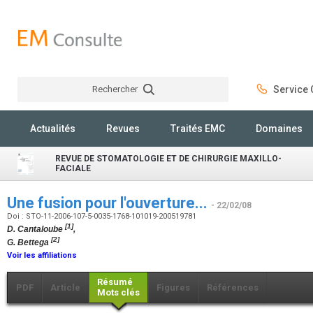
Rechercher
Service C
Rechercher
Actualités
Revues
Traités EMC
Domaines
REVUE DE STOMATOLOGIE ET DE CHIRURGIE MAXILLO-
FACIALE
Une fusion pour l'ouverture...
- 22/02/08
Doi : STO-11-2006-107-5-0035-1768-101019-200519781
[1]
D. Cantaloube
,
[2]
G. Bettega
Voir les affiliations
Résumé
PDF
Article
Figures
Références
Mots clés