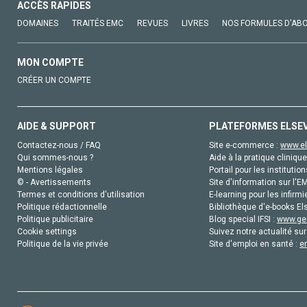
ACCÈS RAPIDES
DOMAINES
TRAITÉS EMC
REVUES
LIVRES
NOS FORMULES D'AB
MON COMPTE
CRÉER UN COMPTE
AIDE & SUPPORT
PLATEFORMES ELSE
Contactez-nous / FAQ
Site e-commerce :
www.el
Qui sommes-nous ?
Aide à la pratique clinique
Mentions légales
Portail pour les institution
© - Avertissements
Site d'information sur l'E
Termes et conditions d'utilisation
E-learning pour les infirmi
Politique rédactionnelle
Bibliothèque d'e-books Els
Politique publicitaire
Blog special IFSI :
www.gen
Cookie settings
Suivez notre actualité sur
Politique de la vie privée
Site d'emploi en santé :
e