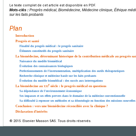
Le texte complet de cet article est disponible en PDF.
Mots-clés :
Progrès médical, Biomédecine, Médecine clinique, Éthique méd
sur les faits probants
Plan
Introduction
Progrès et santé
Finalité du progrès médical : le progrès sanitaire
Éléments constitutifs du progrès sanitaire
La biomédecine, déterminant historique de la contribution médicale au progrès san
Naissance du modèle biomédical
Évolution des connaissances biologiques
Perfectionnements de l'instrumentation, multiplication des outils thérapeutiques
Recherche clinique et médecine basée sur les faits probants
Évolution du modèle biomédical : des succès aux interrogations
e
La biomédecine au
xxi
siècle : le progrès médical en questions
Sa dépendance de l'environnement économique
Ses impasses et ses effets pervers dans le domaine de la médecine conventionnelle
Sa difficulté à repenser ses méthodes et sa déontologie en fonction des missions nouvelles 
Conclusion : vers une biomédecine réconciliée avec la clinique ?
Déclaration d'intérêts
© 2015 Elsevier Masson SAS. Tous droits réservés.