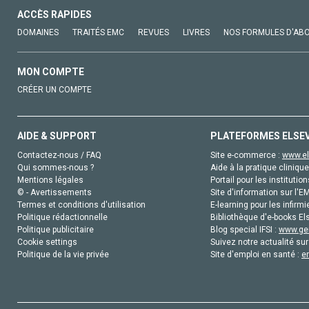
ACCÈS RAPIDES
DOMAINES
TRAITÉS EMC
REVUES
LIVRES
NOS FORMULES D'AB
MON COMPTE
CRÉER UN COMPTE
AIDE & SUPPORT
PLATEFORMES ELSE
Contactez-nous / FAQ
Site e-commerce :
www.el
Qui sommes-nous ?
Aide à la pratique clinique
Mentions légales
Portail pour les institution
© - Avertissements
Site d'information sur l'E
Termes et conditions d'utilisation
E-learning pour les infirmi
Politique rédactionnelle
Bibliothèque d'e-books Els
Politique publicitaire
Blog special IFSI :
www.gen
Cookie settings
Suivez notre actualité sur
Politique de la vie privée
Site d'emploi en santé :
e