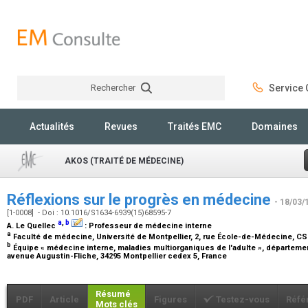
Rechercher
Service C
Rechercher
Actualités
Revues
Traités EMC
Domaines
AKOS (TRAITÉ DE MÉDECINE)
Réflexions sur le progrès en médecine
- 18/03/
[1-0008] - Doi : 10.1016/S1634-6939(15)68595-7
a
,
b
A. Le Quellec
:
Professeur de médecine interne
a
Faculté de médecine, Université de Montpellier, 2, rue École-de-Médecine, CS
b
Équipe « médecine interne, maladies multiorganiques de l'adulte », département
avenue Augustin-Fliche, 34295 Montpellier cedex 5, France
Résumé
PDF
Article
Figures
Testez-vous
Réfé
Mots clés