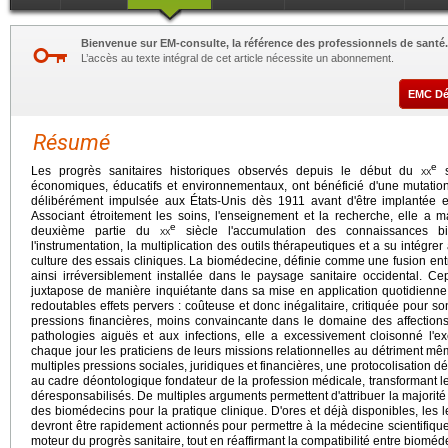
Bienvenue sur EM-consulte, la référence des professionnels de santé.
L’accès au texte intégral de cet article nécessite un abonnement.
EMC D
Résumé
e
Les progrès sanitaires historiques observés depuis le début du
xx
s
économiques, éducatifs et environnementaux, ont bénéficié d'une mutation
délibérément impulsée aux États-Unis dès 1911 avant d'être implantée
Associant étroitement les soins, l'enseignement et la recherche, elle a 
e
deuxième partie du
xx
siècle l'accumulation des connaissances bi
l'instrumentation, la multiplication des outils thérapeutiques et a su intégre
culture des essais cliniques. La biomédecine, définie comme une fusion entre 
ainsi irréversiblement installée dans le paysage sanitaire occidental. C
juxtapose de manière inquiétante dans sa mise en application quotidienne
redoutables effets pervers : coûteuse et donc inégalitaire, critiquée pour
pressions financières, moins convaincante dans le domaine des affections
pathologies aiguës et aux infections, elle a excessivement cloisonné l'e
chaque jour les praticiens de leurs missions relationnelles au détriment m
multiples pressions sociales, juridiques et financières, une protocolisation d
au cadre déontologique fondateur de la profession médicale, transformant 
déresponsabilisés. De multiples arguments permettent d'attribuer la majorité
des biomédecins pour la pratique clinique. D'ores et déjà disponibles, les le
devront être rapidement actionnés pour permettre à la médecine scientifi
moteur du progrès sanitaire, tout en réaffirmant la compatibilité entre biom