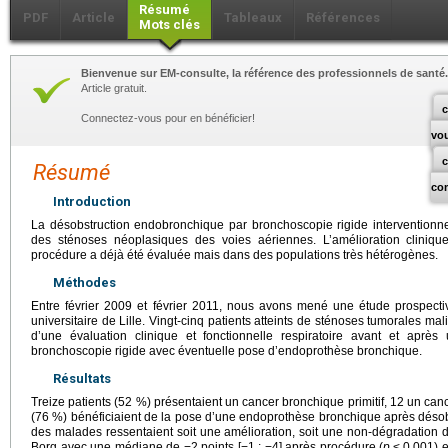
Résumé
PDF
Article
Tableaux
Références
Mots clés
Bienvenue sur EM-consulte, la référence des professionnels de santé.
Article gratuit.
c
Connectez-vous pour en bénéficier!
vo
Résumé
co
Introduction
La désobstruction endobronchique par bronchoscopie rigide interventionnel
des sténoses néoplasiques des voies aériennes. L’amélioration clinique 
procédure a déjà été évaluée mais dans des populations très hétérogènes.
Méthodes
Entre février 2009 et février 2011, nous avons mené une étude prospecti
universitaire de Lille. Vingt-cinq patients atteints de sténoses tumorales m
d’une évaluation clinique et fonctionnelle respiratoire avant et aprè
bronchoscopie rigide avec éventuelle pose d’endoprothèse bronchique.
Résultats
Treize patients (52 %) présentaient un cancer bronchique primitif, 12 un canc
(76 %) bénéficiaient de la pose d’une endoprothèse bronchique après désobstr
des malades ressentaient soit une amélioration, soit une non-dégradation 
Borg avec une médiane de −2 points [−1 ; −4] après procédure (
p
<
0,001) 