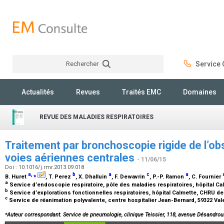
Rechercher
Service C
Rechercher
Actualités
Revues
Traités EMC
Domaines
REVUE DES MALADIES RESPIRATOIRES
Traitement par bronchoscopie rigide de l’ob
voies aériennes centrales
- 11/06/15
Doi : 10.1016/j.rmr.2013.09.018
a
,
⁎
b
a
c
a
B. Huret
, T. Perez
, X. Dhalluin
, F. Dewavrin
, P.-P. Ramon
, C. Fournier
a
Service d’endoscopie respiratoire, pôle des maladies respiratoires, hôpital Cal
b
Service d’explorations fonctionnelles respiratoires, hôpital Calmette, CHRU de L
c
Service de réanimation polyvalente, centre hospitalier Jean-Bernard, 59322 Va
⁎
Auteur correspondant. Service de pneumologie, clinique Teissier, 118, avenue Désandro