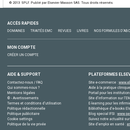
© 2013 SPLF. Publié par Elsevier Masson SAS. Tous droits réservés.
ACCÈS RAPIDES
DOMAINES
TRAITÉS EMC
REVUES
LIVRES
NOS FORMULES D'AB
MON COMPTE
CRÉER UN COMPTE
AIDE & SUPPORT
PLATEFORMES ELSE
Contactez-nous / FAQ
Site e-commerce :
www.el
Qui sommes-nous ?
Aide à la pratique clinique
Mentions légales
Portail pour les institution
© - Avertissements
Site d'information sur l'E
Termes et conditions d'utilisation
E-learning pour les infirmi
Politique rédactionnelle
Bibliothèque d'e-books Els
Politique publicitaire
Blog special IFSI :
www.gen
Cookie settings
Suivez notre actualité sur
Politique de la vie privée
Site d'emploi en santé :
e