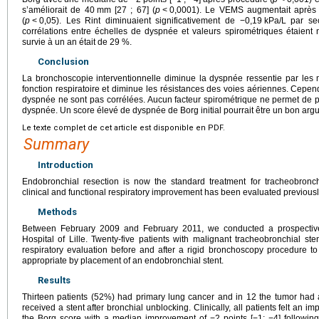
s’améliorait de 40
mm [27 ; 67] (
p
<
0,0001). Le VEMS augmentait après l
(
p
<
0,05). Les Rint diminuaient significativement de −0,19
kPa/L par se
corrélations entre échelles de dyspnée et valeurs spirométriques étaient n
survie à un an était de 29 %.
Conclusion
La bronchoscopie interventionnelle diminue la dyspnée ressentie par les
fonction respiratoire et diminue les résistances des voies aériennes. Cepend
dyspnée ne sont pas corrélées. Aucun facteur spirométrique ne permet de p
dyspnée. Un score élevé de dyspnée de Borg initial pourrait être un bon arg
Le texte complet de cet article est disponible en PDF.
Summary
Introduction
Endobronchial resection is now the standard treatment for tracheobronc
clinical and functional respiratory improvement has been evaluated previous
Methods
Between February 2009 and February 2011, we conducted a prospective 
Hospital of Lille. Twenty-five patients with malignant tracheobronchial ste
respiratory evaluation before and after a rigid bronchoscopy procedure t
appropriate by placement of an endobronchial stent.
Results
Thirteen patients (52%) had primary lung cancer and in 12 the tumor had 
received a stent after bronchial unblocking. Clinically, all patients felt an 
the Borg score with a median improvement of −2 points [−1; −4] following