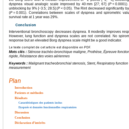
dyspnea visual analogic scale improved by 40
mm [27; 67] (
P
<
0.0001).
unblocking by 9% [−3.5; 28.5] (
P
<
0.05). The Rint decreased significantly b
(
P
=
0.001). Correlations between scales of dyspnea and spirometric valu
survival rate at 1
year was 29%.
Conclusion
Interventional bronchoscopy decreases dyspnea. It modestly improves respi
However, lung function and dyspnea scales are not correlated. No spirome
response but an elevated Borg dyspnea scale might be a good indicator.
Le texte complet de cet article est disponible en PDF.
Mots clés :
Sténose trachéo-bronchique maligne, Prothèse, Épreuve fonction
rigide, Résistance des voies aériennes
Keywords :
Malignant tracheobronchial stenosis, Stent, Respiratory function
measurement
Plan
Introduction
Patients et méthodes
Résultats
Caractéristiques des patients inclus
Dyspnée et données fonctionnelles respiratoires
Discussion
Conclusion
Déclaration d’intérêts