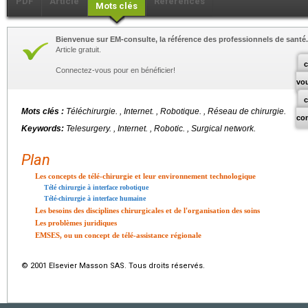
PDF
Article
Références
Mots clés
Bienvenue sur EM-consulte, la référence des professionnels de santé.
Article gratuit.
c
Connectez-vous pour en bénéficier!
vo
Mots clés :
Téléchirurgie.
, Internet. , Robotique. , Réseau de chirurgie.
co
Keywords:
Telesurgery.
, Internet. , Robotic. , Surgical network.
Plan
Les concepts de télé-chirurgie et leur environnement technologique
Télé chirurgie à interface robotique
Télé-chirurgie à interface humaine
Les besoins des disciplines chirurgicales et de l'organisation des soins
Les problèmes juridiques
EMSES, ou un concept de télé-assistance régionale
© 2001 Elsevier Masson SAS. Tous droits réservés.