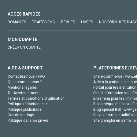
ACCÈS RAPIDES
DOMAINES
TRAITÉS EMC
REVUES
LIVRES
NOS FORMULES D'AB
MON COMPTE
CRÉER UN COMPTE
AIDE & SUPPORT
PLATEFORMES ELSE
Contactez-nous / FAQ
Site e-commerce :
www.el
Qui sommes-nous ?
Aide à la pratique clinique
Mentions légales
Portail pour les institution
© - Avertissements
Site d'information sur l'E
Termes et conditions d'utilisation
E-learning pour les infirmi
Politique rédactionnelle
Bibliothèque d'e-books Els
Politique publicitaire
Blog special IFSI :
www.gen
Cookie settings
Suivez notre actualité sur
Politique de la vie privée
Site d'emploi en santé :
e