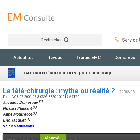
Rechercher
Service C
Rechercher
Actualités
Revues
Traités EMC
Domaines
GASTROENTÉROLOGIE CLINIQUE ET BIOLOGIQUE
La télé-chirurgie : mythe ou réalité ?
- 29/02/08
Doi : GCB-07-2001-25-3-0399-8320-101019-ART92
[1]
Jacques Domergue
,
[1]
Nicolas Plaisant
,
[1]
Anne Mourregot
,
[1]
Eric Jacquet
Voir les affiliations
Résumé