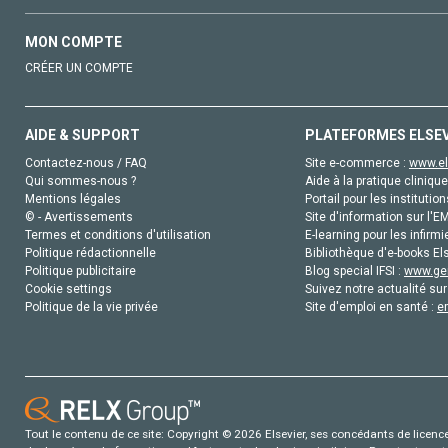
MON COMPTE
CRÉER UN COMPTE
AIDE & SUPPORT
PLATEFORMES ELSE
Contactez-nous / FAQ
Site e-commerce :
www.el
Qui sommes-nous ?
Aide à la pratique clinique
Mentions légales
Portail pour les institution
© - Avertissements
Site d'information sur l'E
Termes et conditions d'utilisation
E-learning pour les infirmi
Politique rédactionnelle
Bibliothèque d'e-books Els
Politique publicitaire
Blog special IFSI :
www.gen
Cookie settings
Suivez notre actualité sur
Politique de la vie privée
Site d'emploi en santé :
e
Tout le contenu de ce site: Copyright © 2026 Elsevier, ses concédants de licence e