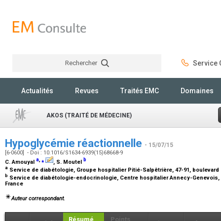
Rechercher
Service C
Rechercher
Actualités
Revues
Traités EMC
Domaines
AKOS (TRAITÉ DE MÉDECINE)
Hypoglycémie réactionnelle
- 15/07/15
[6-0600] - Doi : 10.1016/S1634-6939(15)68668-9
a
,
⁎
b
C. Amouyal
, S. Moutel
a
Service de diabétologie, Groupe hospitalier Pitié-Salpêtrière, 47-91, boulevard 
b
Service de diabétologie-endocrinologie, Centre hospitalier Annecy-Genevois, 1
France
Auteur correspondant.
Résumé
Points