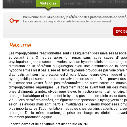
PDF
Article
Figures
Testez
Mots clés
essentiels
Bienvenue sur EM-consulte, la référence des professionnels de santé.
L’accès au texte intégral de cet article nécessite un abonnement.
EMC D
Résumé
Les hypoglycémies réactionnelles sont classiquement des malaises associés
survenant 2 à 3 heures après un repas sans autre cause d'hypog
physiopathologiques semblent variés avec un hyperinsulinisme, une augmenta
diminution de la sécrétion du glucagon et/ou une diminution de la sens
hypoglycémies n'est pas aisée et l'hyperglycémie provoquée par voie orale 
diagnostic tant son interprétation est difficile. L'automesure glycémique et 
hyperglucidique semblent des alternatives intéressantes. Si la preuve des
faut avant tout veiller à ne pas méconnaître une autre cause de malais
d'hypoglycémies organiques. Le traitement repose avant tout sur des mesu
prise d'aliments à index glycémique élevé, le fractionnement alimentaire, 
chirurgie bariatrique et notamment le bypass gastrique, en plein essor dans 
2 ou 3 ces dernières années, est également responsable d'hypoglycémies pos
selon les études mais sont parfois invalidantes. Plusieurs hypothèses phy
plus importante est l'augmentation inadaptée chez certains patients de la sé
chirurgie. De la même manière, la prise en charge est diététique avant
traitement pharmacologique.
Le texte complet de cet article est disponible en PDF.