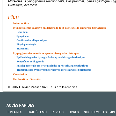
Mots-clés :
Hypoglycémie réactionnelle, Postprandial, Bypass gastrique, Hy
Diététique, Acarbose
Plan
Introduction
Hypoglycémie réactive en dehors de tout contexte de chirurgie bariatrique
Définition
Symptômes
Confirmation diagnostique
Physiopathologie
Traitement
Hypoglycémies réactives après chirurgie bariatrique
Épidémiologie des hypoglycémies après chirurgie bariatrique
Symptômes et diagnostic
Physiopathologie des hypoglycémies après chirurgie bariatrique
Traitement des hypoglycémies réactives après chirurgie bariatrique
Conclusion
Déclaration d'intérêts
© 2015 Elsevier Masson SAS. Tous droits réservés.
ACCÈS RAPIDES
DOMAINES
TRAITÉS EMC
REVUES
LIVRES
NOS FORMULES D'AB