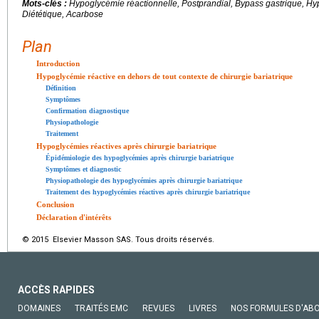
Mots-clés :
Hypoglycémie réactionnelle, Postprandial, Bypass gastrique, Hy
Diététique, Acarbose
Plan
Introduction
Hypoglycémie réactive en dehors de tout contexte de chirurgie bariatrique
Définition
Symptômes
Confirmation diagnostique
Physiopathologie
Traitement
Hypoglycémies réactives après chirurgie bariatrique
Épidémiologie des hypoglycémies après chirurgie bariatrique
Symptômes et diagnostic
Physiopathologie des hypoglycémies après chirurgie bariatrique
Traitement des hypoglycémies réactives après chirurgie bariatrique
Conclusion
Déclaration d'intérêts
© 2015 Elsevier Masson SAS. Tous droits réservés.
ACCÈS RAPIDES
DOMAINES
TRAITÉS EMC
REVUES
LIVRES
NOS FORMULES D'AB