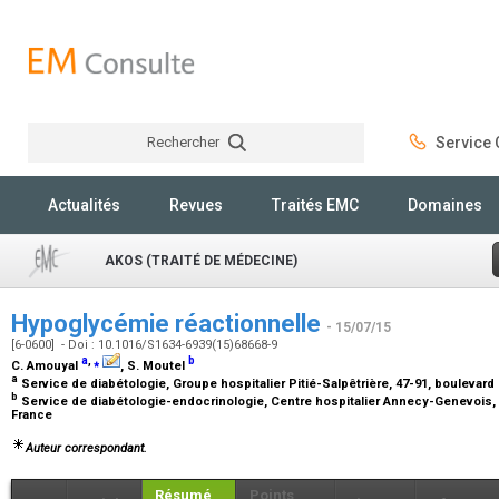
Rechercher
Service C
Rechercher
Actualités
Revues
Traités EMC
Domaines
AKOS (TRAITÉ DE MÉDECINE)
Hypoglycémie réactionnelle
- 15/07/15
[6-0600] - Doi : 10.1016/S1634-6939(15)68668-9
a
,
⁎
b
C. Amouyal
, S. Moutel
a
Service de diabétologie, Groupe hospitalier Pitié-Salpêtrière, 47-91, boulevard 
b
Service de diabétologie-endocrinologie, Centre hospitalier Annecy-Genevois, 1
France
Auteur correspondant.
Résumé
Points