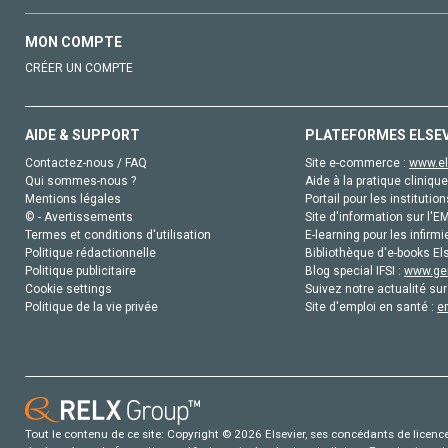
MON COMPTE
CRÉER UN COMPTE
AIDE & SUPPORT
PLATEFORMES ELSE
Contactez-nous / FAQ
Site e-commerce :
www.el
Qui sommes-nous ?
Aide à la pratique clinique
Mentions légales
Portail pour les institution
© - Avertissements
Site d'information sur l'E
Termes et conditions d'utilisation
E-learning pour les infirmi
Politique rédactionnelle
Bibliothèque d'e-books Els
Politique publicitaire
Blog special IFSI :
www.gen
Cookie settings
Suivez notre actualité sur
Politique de la vie privée
Site d'emploi en santé :
e
Tout le contenu de ce site: Copyright © 2026 Elsevier, ses concédants de licence e