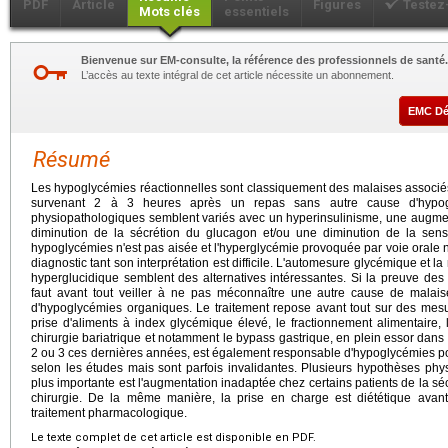
PDF
Article
Figures
Testez
Mots clés
essentiels
Bienvenue sur EM-consulte, la référence des professionnels de santé.
L’accès au texte intégral de cet article nécessite un abonnement.
EMC D
Résumé
Les hypoglycémies réactionnelles sont classiquement des malaises associés
survenant 2 à 3 heures après un repas sans autre cause d'hypog
physiopathologiques semblent variés avec un hyperinsulinisme, une augmenta
diminution de la sécrétion du glucagon et/ou une diminution de la sens
hypoglycémies n'est pas aisée et l'hyperglycémie provoquée par voie orale 
diagnostic tant son interprétation est difficile. L'automesure glycémique et 
hyperglucidique semblent des alternatives intéressantes. Si la preuve des
faut avant tout veiller à ne pas méconnaître une autre cause de malais
d'hypoglycémies organiques. Le traitement repose avant tout sur des mesu
prise d'aliments à index glycémique élevé, le fractionnement alimentaire, 
chirurgie bariatrique et notamment le bypass gastrique, en plein essor dans 
2 ou 3 ces dernières années, est également responsable d'hypoglycémies pos
selon les études mais sont parfois invalidantes. Plusieurs hypothèses phy
plus importante est l'augmentation inadaptée chez certains patients de la sé
chirurgie. De la même manière, la prise en charge est diététique avant
traitement pharmacologique.
Le texte complet de cet article est disponible en PDF.