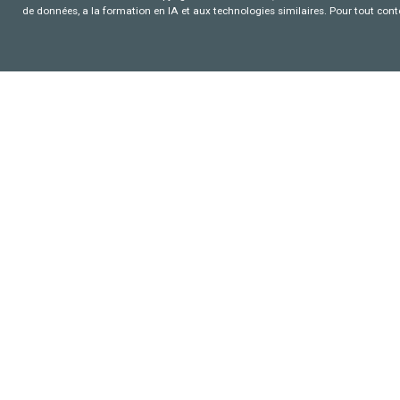
de données, a la formation en IA et aux technologies similaires. Pour tout con