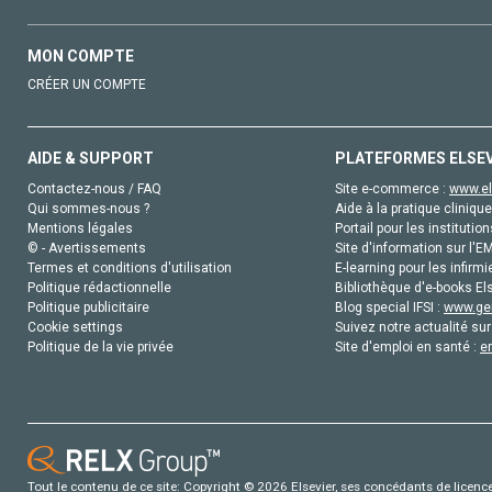
MON COMPTE
CRÉER UN COMPTE
AIDE & SUPPORT
PLATEFORMES ELSE
Contactez-nous / FAQ
Site e-commerce :
www.el
Qui sommes-nous ?
Aide à la pratique clinique
Mentions légales
Portail pour les institution
© - Avertissements
Site d'information sur l'E
Termes et conditions d'utilisation
E-learning pour les infirmi
Politique rédactionnelle
Bibliothèque d'e-books Els
Politique publicitaire
Blog special IFSI :
www.gen
Cookie settings
Suivez notre actualité sur
Politique de la vie privée
Site d'emploi en santé :
e
Tout le contenu de ce site: Copyright © 2026 Elsevier, ses concédants de licence e