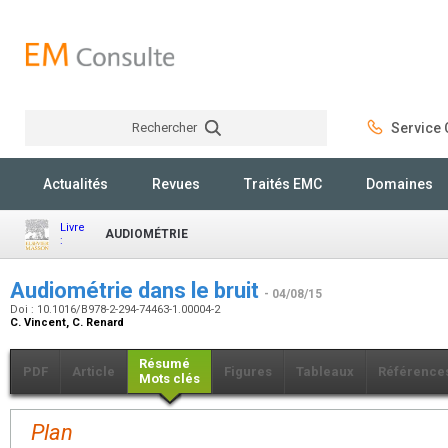
Rechercher
Service C
Rechercher
Actualités
Revues
Traités EMC
Domaines
Livre
AUDIOMÉTRIE
:
Audiométrie dans le bruit
- 04/08/15
Doi : 10.1016/B978-2-294-74463-1.00004-2
C. Vincent, C. Renard
Résumé
PDF
Article
Figures
Tableaux
Référence
Mots clés
Plan