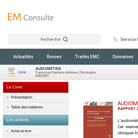
Rechercher
Service C
Rechercher
Actualités
Revues
Traités EMC
Domaines
AUDIOMÉTRIE
Livre :
Françoise Sterkers-Artières, Christophe
VINCENT
Le Livre
Présentation
AUDIOM
Table des matieres
RAPPORT 2
Les actions
L'audiométr
Cet examen
Achat du livre
cliniques f