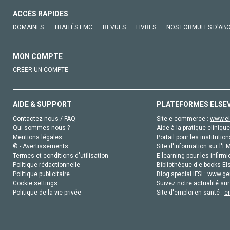
ACCÈS RAPIDES
DOMAINES
TRAITÉS EMC
REVUES
LIVRES
NOS FORMULES D'AB
MON COMPTE
CRÉER UN COMPTE
AIDE & SUPPORT
PLATEFORMES ELSE
Contactez-nous / FAQ
Site e-commerce :
www.el
Qui sommes-nous ?
Aide à la pratique clinique
Mentions légales
Portail pour les institution
© - Avertissements
Site d'information sur l'E
Termes et conditions d'utilisation
E-learning pour les infirmi
Politique rédactionnelle
Bibliothèque d'e-books Els
Politique publicitaire
Blog special IFSI :
www.gen
Cookie settings
Suivez notre actualité sur
Politique de la vie privée
Site d'emploi en santé :
e