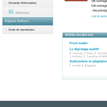
cet ouvrage 
Demande d'informations
Cet ouvrage
- les princ
Bibliothèque
- les bonne
Lire la suite
les particul
Espace Auteurs
- des cas c
Destiné à t
Droits de reproduction
cet ouvrage
Articles les plus vus
Front matter
Le dépistage auditif
B. Frachet, V. Péan, É. Vormès
J. Kofoed, S. Tronche, A. Aït
Audiométrie et adaptatio
F. Le Her, É. Bizaguet