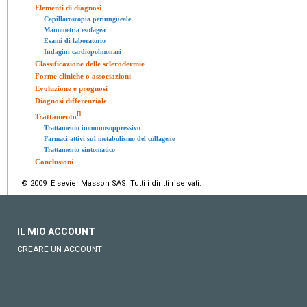
Elementi di diagnosi
Capillaroscopia periungueale
Manometria esofagea
Esami di laboratorio
Indagini cardiopolmonari
Classificazione delle sclerodermie
Forme cliniche o associazioni
Evoluzione e prognosi
Diagnosi differenziale
[
]
Trattamento
Trattamento immunosoppressivo
Farmaci attivi sul metabolismo del collagene
Trattamento sintomatico
Conclusioni
© 2009 Elsevier Masson SAS. Tutti i diritti riservati.
IL MIO ACCOUNT
CREARE UN ACCOUNT