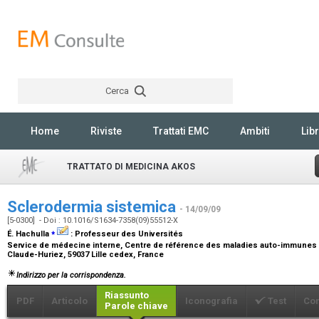
Cerca
Rechercher
Home
Riviste
Trattati EMC
Ambiti
Libr
TRATTATO DI MEDICINA AKOS
Sclerodermia sistemica
- 14/09/09
[5-0300] - Doi : 10.1016/S1634-7358(09)55512-X
⁎
É. Hachulla
:
Professeur des Universités
Service de médecine interne, Centre de référence des maladies auto-immunes e
Claude-Huriez, 59037 Lille cedex, France
Indirizzo per la corrispondenza.
Riassunto
PDF
Articolo
Iconografia
Test
Co
Parole chiave