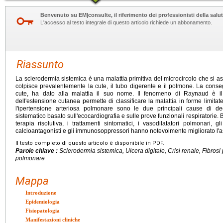
Benvenuto su EM|consulte, il riferimento dei professionisti della salut
L'accesso al testo integrale di questo articolo richiede un abbonamento.
Riassunto
La sclerodermia sistemica è una malattia primitiva del microcircolo che si 
colpisce prevalentemente la cute, il tubo digerente e il polmone. La conseg
cute, ha dato alla malattia il suo nome. Il fenomeno di Raynaud è il s
dell'estensione cutanea permette di classificare la malattia in forme limitate
l'ipertensione arteriosa polmonare sono le due principali cause di d
sistematico basato sull'ecocardiografia e sulle prove funzionali respiratorie
terapia risolutiva, i trattamenti sintomatici, i vasodilatatori polmonari, gl
calcioantagonisti e gli immunosoppressori hanno notevolmente migliorato l'aspe
Il testo completo di questo articolo è disponibile in PDF.
Parole chiave :
Sclerodermia sistemica, Ulcera digitale, Crisi renale, Fibros
polmonare
Mappa
Introduzione
Epidemiologia
Fisiopatologia
Manifestazioni cliniche