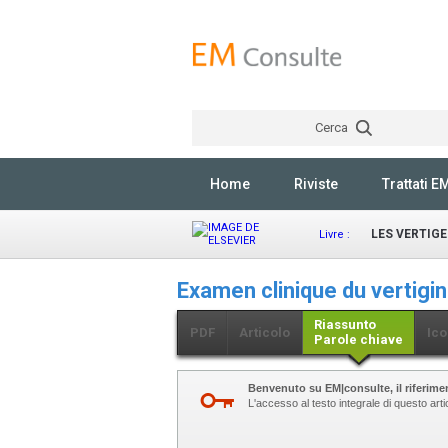
Cerca
Home
Riviste
Trattati E
LES VERTIGE
Livre :
Examen clinique du vertigi
Riassunto
PDF
Articolo
Ico
Parole chiave
Benvenuto su EM|consulte, il riferimen
L'accesso al testo integrale di questo art