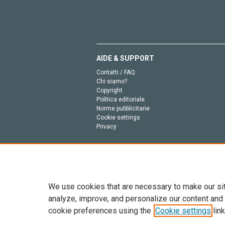
AIDE & SUPPORT
Contatti / FAQ
Chi siamo?
Copyright
Politica editoriale
Norme pubblicitarie
Cookie settings
Privacy
We use cookies that are necessary to make our si
analyze, improve, and personalize our content and
cookie preferences using the
Cookie settings
link
Tutto il contenuto di questo sito: Copyright © 2026 
dell’intelligenza artificiale, e tecnologie simili