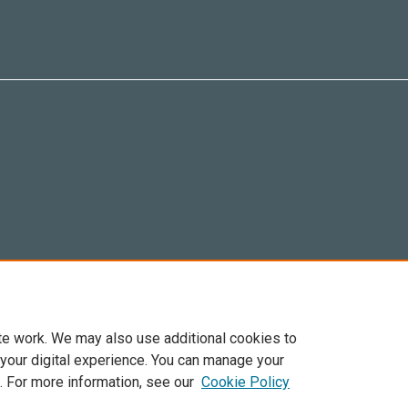
te work. We may also use additional cookies to
 your digital experience. You can manage your
. For more information, see our
Cookie Policy
Elsevier, i suoi licenziatari e contributori. Tutti i diritti sono riservati. Inclusi dirit
. Per tutto il contenuto ‘open access’ sono applicati i termini della licenza Creative C