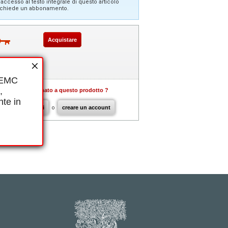
'accesso al testo integrale di questo articolo
ichiede un abbonamento.
Acquistare
i EMC
,
Già abbonato a questo prodotto ?
nte in
connettersi
o
creare un account