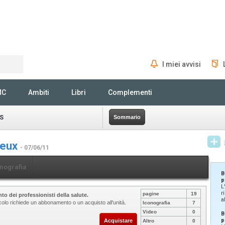
I miei avvisi
Rechercher
MC
Ambiti
Libri
Complementi
S
Sommario
neux
- 07/06/11
nografia
B
p
L
r
pagine
19
to dei professionisti della salute.
a
icolo richiede un abbonamento o un acquisto all'unità.
Iconografia
7
Video
0
B
p
Acquistare
Altro
0