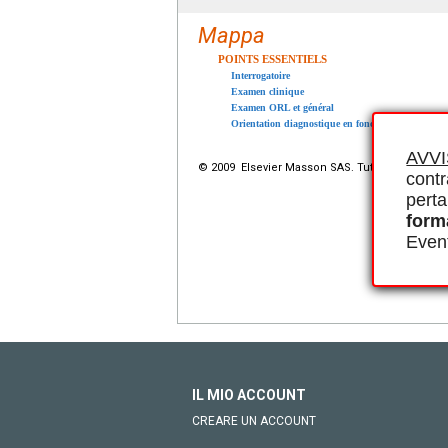
Mappa
POINTS ESSENTIELS
Interrogatoire
Examen clinique
Examen ORL et général
Orientation diagnostique en fonction de l’examen 
AVV
© 2009 Elsevier Masson SAS. Tutti i diritti riserva
contr
perta
form
Event
IL MIO ACCOUNT
CREARE UN ACCOUNT