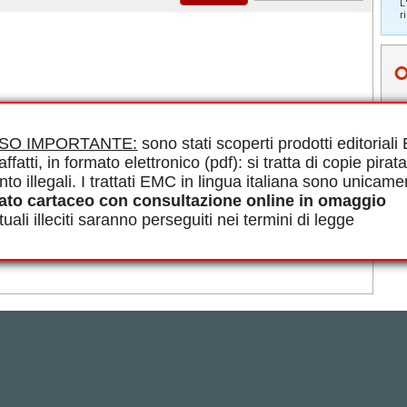
L
r
clinique
ISO IMPORTANTE:
sono stati scoperti prodotti editorial
ti.
affatti, in formato elettronico (pdf): si tratta di copie pirata
nto illegali. I trattati EMC in lingua italiana sono unicame
ato cartaceo con consultazione online in omaggio
uali illeciti saranno perseguiti nei termini di legge