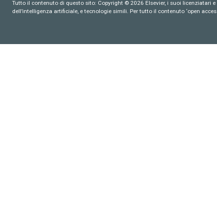
Tutto il contenuto di questo sito: Copyright © 2026 Elsevier, i suoi licenziatari e c
dell’intelligenza artificiale, e tecnologie simili. Per tutto il contenuto ‘open ac