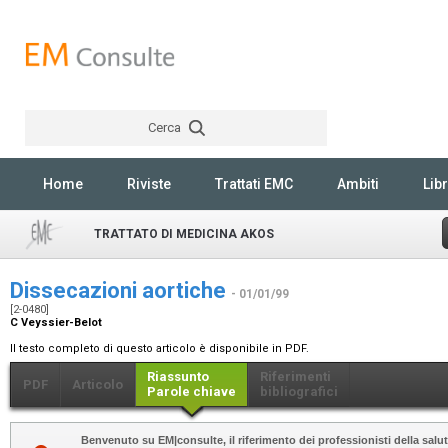
Cerca
Rechercher
Home
Riviste
Trattati EMC
Ambiti
Libr
TRATTATO DI MEDICINA AKOS
Dissecazioni aortiche
- 01/01/99
[2-0480]
C Veyssier-Belot
Il testo completo di questo articolo è disponibile in PDF.
Riassunto
Riferimenti
PDF
Articolo
Parole chiave
bibliografici
Benvenuto su EM|consulte, il riferimento dei professionisti della salut