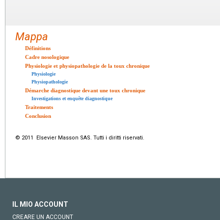
Mappa
Définitions
Cadre nosologique
Physiologie et physiopathologie de la toux chronique
Physiologie
Physiopathologie
Démarche diagnostique devant une toux chronique
Investigations et enquête diagnostique
Traitements
Conclusion
© 2011 Elsevier Masson SAS. Tutti i diritti riservati.
IL MIO ACCOUNT
CREARE UN ACCOUNT