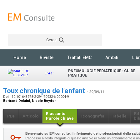
Cerca
Rechercher
Home
Riviste
Trattati EMC
Ambiti
Libr
PNEUMOLOGIE PÉDIATRIQUE : GUIDE
Livre :
PRATIQUE
Toux chronique de l’enfant
- 29/09/11
Doi : 10.1016/B978-2-294-70932-6.00004-9
Bertrand Delaisi, Nicole Beydon
Riassunto
Ri
PDF
Articolo
Iconografia
Tabelle
Parole chiave
bib
Benvenuto su EM|consulte, il riferimento dei professionisti della salut
L'accesso al testo integrale di questo articolo richiede un abbonamento o un a