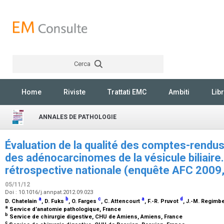
Cerca
Rechercher
Home
Riviste
Trattati EMC
Ambiti
Libr
ANNALES DE PATHOLOGIE
Évaluation de la qualité des comptes-rend
des adénocarcinomes de la vésicule biliaire.
rétrospective nationale (enquête AFC 2009
05/11/12
Doi : 10.1016/j.annpat.2012.09.023
a
b
c
a
d
D. Chatelain
, D. Fuks
, O. Farges
, C. Attencourt
, F.-R. Pruvot
, J.-M. Regim
a
Service d’anatomie pathologique, France
b
Service de chirurgie digestive, CHU de Amiens, Amiens, France
c