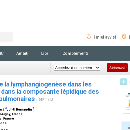
I miei avvisi
Rechercher
MC
Ambiti
Libri
Complementi
Abbonarsi
e la lymphangiogenèse dans les
 dans la composante lépidique des
 pulmonaires
- 05/11/12
c
c
lard
, J.-F. Bernaudin
Bobigny, France
is, France
rance
B