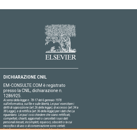
DICHIARAZIONE CNIL
EM-CONSULTE.COM è registrato
presso la CNIL, dichiarazione n.
1286925.
Ai sensi della legge n. 78-17 del 6 gennaio 1978
sull'informatica, sui file e sulle libertà, Lei puo' esercitare i
diritti di opposizione (art.26 della legge), di accesso (art.34 a
38 Legge), e di rettifica (art.36 della legge) per i dati che La
riguardano. Lei puo' cosi chiedere che siano rettificati,
compeltati, chiariti, aggiornati o cancellati i suoi dati
personali inesati, incompleti, equivoci, obsoleti o la cui
raccolta o di uso o di conservazione sono vietati.
Le informazioni relative ai visitatori del nostro sito,
compresa la loro identità, sono confidenziali.
Il responsabile del sito si impegna sull'onore a rispettare le