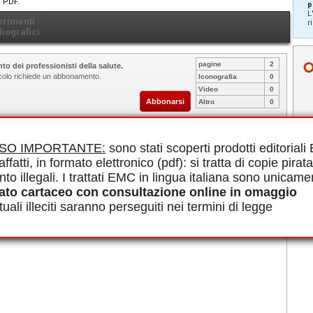
n PDF.
p
L
erimenti
r
liografici
pagine
2
to dei professionisti della salute.
ticolo richiede un abbonamento.
Iconografia
0
Video
0
Abbonarsi
Altro
0
le in PDF.
ISO IMPORTANTE:
sono stati scoperti prodotti editorial
affatti, in formato elettronico (pdf): si tratta di copie pirata
nto illegali. I trattati EMC in lingua italiana sono unicame
ato cartaceo con consultazione online in omaggio
uali illeciti saranno perseguiti nei termini di legge