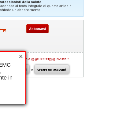
rofessionisti della salute.
'accesso al testo integrale di questo articolo
ichiede un abbonamento.
Abbonarsi
Già abbonato a @@106933@@ rivista ?
i EMC
connettersi
o
creare un account
,
nte in