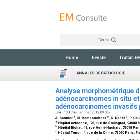
Cerca
Home
Riviste
Trattati E
ANNALES DE PATHOLOGIE
Analyse morphométrique d
adénocarcinomes in situ et
adénocarcinomes invasifs
Doi : 10.1016/j.annpat.2012.09.057
a
a
b
A. Sannier
, M. Kambouchner
, C. Danel
, P. Cal
a
Hôpital Avicenne, 125, rue de Stalingrad, 93000 
b
Hôpital Bichat, 46, rue Henri-Huchard, 75018 Par
c
Hôpital Tenon, 4, rue de la Chine, 75020 Paris, F