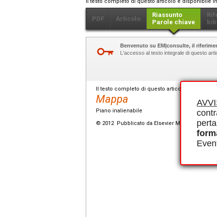
Il testo completo di questo articolo è disponibile i
Riassunto
Rif
PDF
Articolo
Parole chiave
bib
Benvenuto su EM|consulte, il riferimen
L'accesso al testo integrale di questo ar
Il testo completo di questo articolo è disponibi
Mappa
AVV
Piano inalienabile
contr
perta
© 2012 Pubblicato da Elsevier Masson SAS.
form
Event