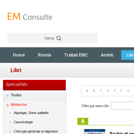
Cerca
Rechercher
Home
Riviste
Trattati EMC
Ambiti
Libr
Libri
Spécialités
A
B
C
D
E
F
G
Toutes
Médecine
Filtre par mots-clés :
Algologie, Soins palliatifs
R
Cancérologie
Chirurgie générale et digestive
Rachis et sp