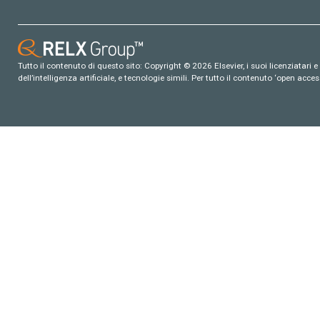
Tutto il contenuto di questo sito: Copyright © 2026 Elsevier, i suoi licenziatari e c
dell’intelligenza artificiale, e tecnologie simili. Per tutto il contenuto ‘open ac