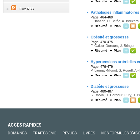
Résumé
Plan
Flux RSS
·
Pathologies inflammatoires
Page :464-469
I. Hansen, D. Bétéa, A. Beckers
Résumé
Plan
·
Obésité et grossesse
Page :470-475
F. Galtier-Dereure, J. Bringer
Résumé
Plan
·
Hypertensions artérielles 
Page :476-479
P. Launay-Mignot, S. Roueff, A.-
Résumé
Plan
·
Diabète et grossesse
Page :480-487
S. Boivin, H. Derdour-Gury, J. P
Résumé
Plan
ACCÈS RAPIDES
DOMAINES
TRAITÉS EMC
REVUES
LIVRES
NOS FORMULES D'AB