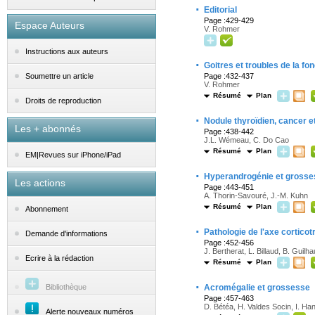
·
Editorial
Page :429-429
Espace Auteurs
V. Rohmer
Instructions aux auteurs
·
Goitres et troubles de la f
Page :432-437
Soumettre un article
V. Rohmer
Résumé
Plan
Droits de reproduction
·
Nodule thyroïdien, cancer 
Les + abonnés
Page :438-442
J.L. Wémeau, C. Do Cao
Résumé
Plan
EM|Revues sur iPhone/iPad
·
Hyperandrogénie et gross
Les actions
Page :443-451
A. Thorin-Savouré, J.-M. Kuhn
Résumé
Plan
Abonnement
·
Pathologie de l'axe cortico
Demande d'informations
Page :452-456
J. Bertherat, L. Billaud, B. Guil
Ecrire à la rédaction
Résumé
Plan
·
Bibliothèque
Acromégalie et grossesse
Page :457-463
D. Bétéa, H. Valdes Socin, I. Ha
Alerte nouveaux numéros