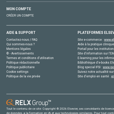
MON COMPTE
CRÉER UN COMPTE
AIDE & SUPPORT
PLATEFORMES ELSE
Contactez-nous / FAQ
Site e-commerce :
www.el
Qui sommes-nous ?
Aide à la pratique clinique
Mentions légales
Portail pour les institution
© - Avertissements
Site d'information sur l'E
Termes et conditions d'utilisation
E-learning pour les infirmi
Politique rédactionnelle
Bibliothèque d'e-books Els
Politique publicitaire
Blog special IFSI :
www.gen
Cookie settings
Suivez notre actualité sur
Politique de la vie privée
Site d'emploi en santé :
e
Tout le contenu de ce site: Copyright © 2026 Elsevier, ses concédants de licence e
de données, a la formation en IA et aux technologies similaires. Pour tout con