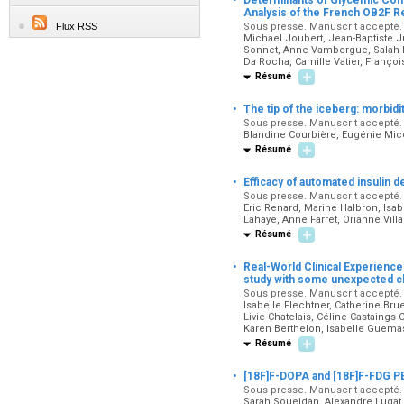
Determinants of Glycemic Contr
Analysis of the French OB2F R
Flux RSS
Sous presse. Manuscrit accepté. 
Michael Joubert, Jean-Baptiste 
Sonnet, Anne Vambergue, Salah F
Da Rocha, Camille Vatier, François
Résumé
·
The tip of the iceberg: morbid
Sous presse. Manuscrit accepté. D
Blandine Courbière, Eugénie Mic
Résumé
·
Efficacy of automated insulin de
Sous presse. Manuscrit accepté. D
Eric Renard, Marine Halbron, Isabe
Lahaye, Anne Farret, Orianne Villa
Résumé
·
Real-World Clinical Experienc
study with some unexpected cl
Sous presse. Manuscrit accepté. 
Isabelle Flechtner, Catherine Bru
Livie Chatelais, Céline Castaings
Karen Berthelon, Isabelle Guemas,
Résumé
·
[18F]F-DOPA and [18F]F-FDG PE
Sous presse. Manuscrit accepté. 
Sarah Soueidan, Alexandre Lugat,