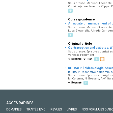
Sous presse. Manuscrit accepté. 
Chloé Lejeune, Noemie Klipper D
Correspondence
·
An update on management of cy
Sous presse. Manuscrit accepté. 
Luca Giovanella, Alfredo Campenn
Original article
·
Contraception and diabetes: W
Sous presse. Épreuves corrigées 
Vanessa Preumont
Résumé
Plan
·
RETRAIT: Épidémiologie descrip
RETRAIT: Descriptive epidemiology
Sous presse. Épreuves corrigées 
M. Colonna, N. Bossard, A.-V. Gui
Résumé
ACCÈS RAPIDES
DOMAINES
TRAITÉS EMC
REVUES
LIVRES
NOS FORMULES D'AB