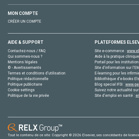
MON COMPTE
CRÉER UN COMPTE
AIDE & SUPPORT
PLATEFORMES ELSE
Contactez-nous / FAQ
Site e-commerce :
www.el
Qui sommes-nous ?
Aide à la pratique clinique
Mentions légales
Portail pour les institution
© - Avertissements
Site d'information sur l'E
Termes et conditions d'utilisation
E-learning pour les infirmi
Politique rédactionnelle
Bibliothèque d'e-books Els
Politique publicitaire
Blog special IFSI :
www.gen
Cookie settings
Suivez notre actualité sur
Politique de la vie privée
Site d'emploi en santé :
e
Tout le contenu de ce site: Copyright © 2026 Elsevier, ses concédants de licence e