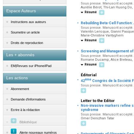
Sous presse. Manuscrit accepté. D
Aurélie Bérot, Thi-Lan Huong Do,
Espace Auteurs
Résumé
·
Instructions aux auteurs
Rebuilding Beta-Cell Function
Sous presse. Manuscrit accepté. D
Valentin Lericque, Gianni Pasquet
Soumettre un article
Marie-Christine Vantyghem
Résumé
Droits de reproduction
·
Screening and Management of 
Les + abonnés
Sous presse. Manuscrit accepté. D
Romane Ducamp, Alice Breteau, L
Résumé
EM|Revues sur iPhone/iPad
Éditorial
Les actions
·
ème
42
Congrès de la Société F
Sous presse. Manuscrit accepté. 
Abonnement
Demande d'informations
Letter to the Editor
·
Non-invasive markers refine s
syndrome
Ecrire à la rédaction
Sous presse. Manuscrit accepté. 
Omer Denizhan Tatar
Bibliothèque
·
Alerte nouveaux numéros