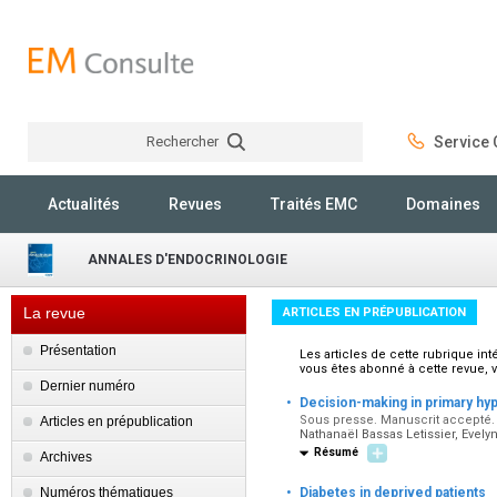
Rechercher
Service C
Rechercher
Actualités
Revues
Traités EMC
Domaines
ANNALES D'ENDOCRINOLOGIE
La revue
ARTICLES EN PRÉPUBLICATION
Présentation
Les articles de cette rubrique in
vous êtes abonné à cette revue, 
Dernier numéro
·
Decision-making in primary hyp
Sous presse. Manuscrit accepté. 
Articles en prépublication
Nathanaël Bassas Letissier, Evel
Résumé
Archives
·
Numéros thématiques
Diabetes in deprived patients