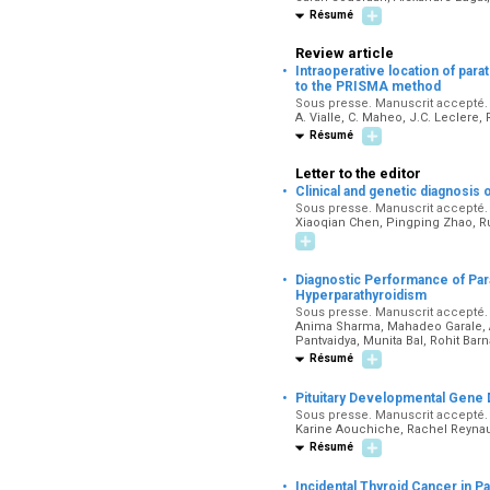
Résumé
Review article
·
Intraoperative location of para
to the PRISMA method
Sous presse. Manuscrit accepté. 
A. Vialle, C. Maheo, J.C. Leclere,
Résumé
Letter to the editor
·
Clinical and genetic diagnosis
Sous presse. Manuscrit accepté. 
Xiaoqian Chen, Pingping Zhao, R
·
Diagnostic Performance of Pa
Hyperparathyroidism
Sous presse. Manuscrit accepté. 
Anima Sharma, Mahadeo Garale, A
Pantvaidya, Munita Bal, Rohit Bar
Résumé
·
Pituitary Developmental Gene 
Sous presse. Manuscrit accepté. 
Karine Aouchiche, Rachel Reynaud
Résumé
·
Incidental Thyroid Cancer in P