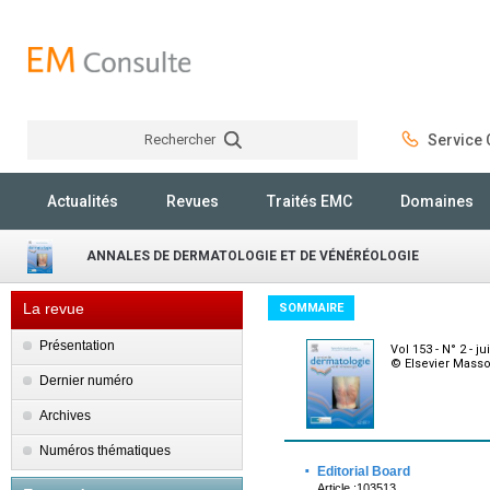
Rechercher
Service C
Rechercher
Actualités
Revues
Traités EMC
Domaines
ANNALES DE DERMATOLOGIE ET DE VÉNÉRÉOLOGIE
La revue
SOMMAIRE
Présentation
Vol 153 - N° 2 - j
© Elsevier Mass
Dernier numéro
Archives
Numéros thématiques
·
Editorial Board
Article :103513