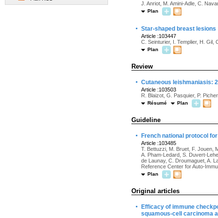
J. Anriot, M. Amini-Adle, C. Nava
Plan
·
Star-shaped breast lesions
Article :103447
C. Seinturier, I. Templier, H. Gil,
Plan
Review
·
Cutaneous leishmaniasis: 2
Article :103503
R. Blaizot, G. Pasquier, P. Pich
Résumé
Plan
Guideline
·
French national protocol f
Article :103485
T. Bettuzzi, M. Bruet, F. Jouen, 
A. Pham-Ledard, S. Duvert-Lehem
de Launay, C. Droumaguet, A. Lap
Reference Center for Auto-Imm
Plan
Original articles
·
Efficacy of immune checkpo
squamous-cell carcinoma an