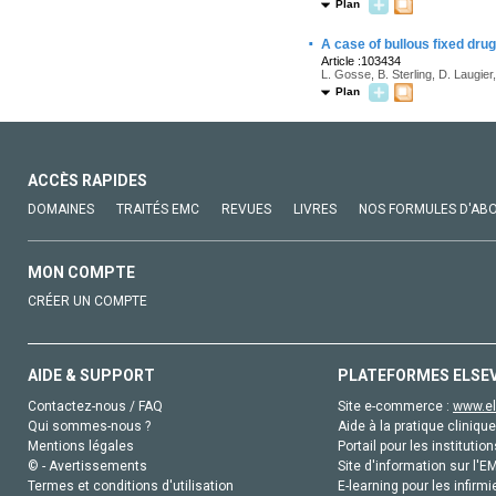
Plan
·
A case of bullous fixed drug
Article :103434
L. Gosse, B. Sterling, D. Laugier
Plan
ACCÈS RAPIDES
DOMAINES
TRAITÉS EMC
REVUES
LIVRES
NOS FORMULES D'AB
MON COMPTE
CRÉER UN COMPTE
AIDE & SUPPORT
PLATEFORMES ELSE
Contactez-nous / FAQ
Site e-commerce :
www.el
Qui sommes-nous ?
Aide à la pratique clinique
Mentions légales
Portail pour les institution
© - Avertissements
Site d'information sur l'E
Termes et conditions d'utilisation
E-learning pour les infirmi