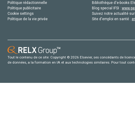
Politique rédactionnelle
Bibliothèque d'e-books Els
Politique publicitaire
Blog special IFSI :
www.gen
Cookie settings
Suivez notre actualité sur
Politique de la vie privée
Site d'emploi en santé :
e
Tout le contenu de ce site: Copyright © 2026 Elsevier, ses concédants de licence e
de données, a la formation en IA et aux technologies similaires. Pour tout con