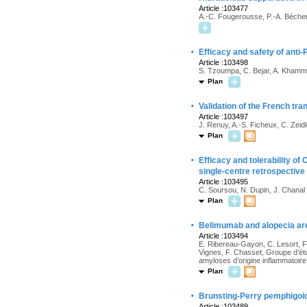
Article :103477
A.-C. Fougerousse, P.-A. Bécher
·
Efficacy and safety of anti
Article :103498
S. Tzoumpa, C. Bejar, A. Khamm
Plan
·
Validation of the French tra
Article :103497
J. Renuy, A.-S. Ficheux, C. Zeidl
Plan
·
Efficacy and tolerability of
single-centre retrospective
Article :103495
C. Soursou, N. Dupin, J. Chanal
Plan
·
Belimumab and alopecia area
Article :103494
E. Ribereau-Gayon, C. Lesort, F.
Vignes, F. Chasset, Groupe d’ét
amyloses d’origine inflammatoire
Plan
·
Brunsting-Perry pemphigoi
Article :103489