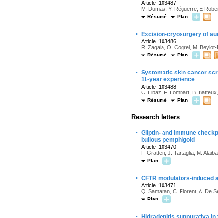
Article :103487
M. Dumas, Y. Réguerre, E Robert, 
Résumé
Plan
·
Excision-cryosurgery of auri
Article :103486
R. Zagala, O. Cogrel, M. Beylot-
Résumé
Plan
·
Systematic skin cancer scre
11-year experience
Article :103488
C. Elbaz, F. Lombart, B. Batteux
Résumé
Plan
Research letters
·
Gliptin- and immune checkpo
bullous pemphigoid
Article :103470
F. Gratteri, J. Tartaglia, M. Alaib
Plan
·
CFTR modulators-induced a
Article :103471
Q. Samaran, C. Florent, A. De Sev
Plan
·
Hidradenitis suppurativa in