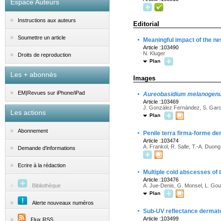
Espace Auteurs
Instructions aux auteurs
Editorial
·
Soumettre un article
Meaningful impact of the new
Article :103490
N. Kluger
Droits de reproduction
Plan
Les + abonnés
Images
·
EM|Revues sur iPhone/iPad
Aureobasidium melanogen
Article :103469
J. González Fernández, S. Garcí
Les actions
Plan
·
Abonnement
Penile terra firma-forme de
Article :103474
A. Frankol, R. Salle, T.-A. Duon
Demande d'informations
Ecrire à la rédaction
·
Multiple cold abscesses of 
Article :103476
Bibliothèque
A. Jue-Denis, G. Monsel, L. Goun
Plan
Alerte nouveaux numéros
·
Sub-UV reflectance dermato
Article :103499
Flux RSS