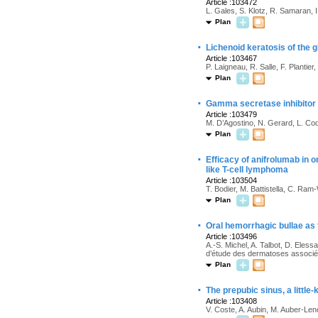
Article :103472
L. Gales, S. Klotz, R. Samaran, 
Plan
·
Lichenoid keratosis of the 
Article :103467
P. Laigneau, R. Salle, F. Plantie
Plan
·
Gamma secretase inhibitor 
Article :103479
M. D’Agostino, N. Gerard, L. Coqu
Plan
·
Efficacy of anifrolumab in 
like T-cell lymphoma
Article :103504
T. Bodier, M. Battistella, C. Ram
Plan
·
Oral hemorrhagic bullae as t
Article :103496
A.-S. Michel, A. Talbot, D. Ele
d’étude des dermatoses associ
Plan
·
The prepubic sinus, a littl
Article :103408
V. Coste, A. Aubin, M. Auber-Len