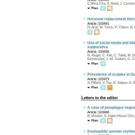
C.Ilinca Cira, S. Abad, J. Cuch
Plan
·
Hormone replacement therapy
Article :103491
H. Acar, M. Turck, P. Thibon, R. 
·
Use of social media and alt
suppurativa
Article :103436
N. Kluger, C. Fite, C. Taieb, M. 
Demessant, J.-M. Joubert, G. Cai
Plan
·
Prevalence of scabies in O
Article :103473
A. Piffard, V. Top, R. Salaun, A. S
Plan
Letters to the editor
·
A case of pemphigus vegeta
Article :103468
B. Mouton, S. Ingen-Housz-Oro
Plan
·
Eosinophilic annular erythe