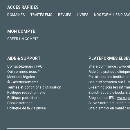
ACCÈS RAPIDES
DOMAINES
TRAITÉS EMC
REVUES
LIVRES
NOS FORMULES D'AB
MON COMPTE
CRÉER UN COMPTE
AIDE & SUPPORT
PLATEFORMES ELSE
Contactez-nous / FAQ
Site e-commerce :
www.el
Qui sommes-nous ?
Aide à la pratique clinique
Mentions légales
Portail pour les institution
© - Avertissements
Site d'information sur l'E
Termes et conditions d'utilisation
E-learning pour les infirmi
Politique rédactionnelle
Bibliothèque d'e-books Els
Politique publicitaire
Blog special IFSI :
www.gen
Cookie settings
Suivez notre actualité sur
Politique de la vie privée
Site d'emploi en santé :
e