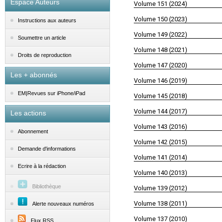
Espace Auteurs
Volume 151 (2024)
Volume 150 (2023)
Instructions aux auteurs
Volume 149 (2022)
Soumettre un article
Volume 148 (2021)
Droits de reproduction
Volume 147 (2020)
Les + abonnés
Volume 146 (2019)
EM|Revues sur iPhone/iPad
Volume 145 (2018)
Volume 144 (2017)
Les actions
Volume 143 (2016)
Abonnement
Volume 142 (2015)
Demande d'informations
Volume 141 (2014)
Ecrire à la rédaction
Volume 140 (2013)
Bibliothèque
Volume 139 (2012)
Volume 138 (2011)
Alerte nouveaux numéros
Volume 137 (2010)
Flux RSS