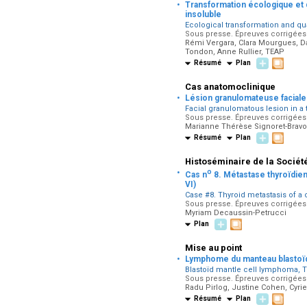
·
Transformation écologique et q
insoluble
Ecological transformation and qua
Sous presse. Épreuves corrigées p
Rémi Vergara, Clara Mourgues, Dav
Tondon, Anne Rullier, TEAP
Résumé
Plan
Cas anatomoclinique
·
Lésion granulomateuse facial
Facial granulomatous lesion in a 
Sous presse. Épreuves corrigées p
Marianne Thérèse Signoret-Bravo, 
Résumé
Plan
Histoséminaire de la Sociét
·
o
Cas n
8. Métastase thyroïdie
VI)
Case #8. Thyroid metastasis of a
Sous presse. Épreuves corrigées p
Myriam Decaussin-Petrucci
Plan
Mise au point
·
Lymphome du manteau blastoïde 
Blastoïd mantle cell lymphoma, Td
Sous presse. Épreuves corrigées p
Radu Pirlog, Justine Cohen, Cyrie
Résumé
Plan