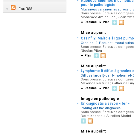
·
Adénocarcinomes mucineux à tra
pour le pathologiste
Flux RSS
Mucinous carcinomas across organs
Sous presse. Épreuves corrigées p
Mohamed Amine Bani, Jean-Yve
Résumé
Plan
Mise au point
·
o
Cas n
2. Maladie à IgG4 pulm
Case no. 2. Pseudotumoral pulm
Sous presse. Épreuves corrigées 
Nicolas Piton
Plan
Mise au point
·
Lymphome B diffus à grandes c
Diffuse large B-cell lymphoma-N
Sous presse. Épreuves corrigées p
Maxence Rauturier, Catherine Lin
Résumé
Plan
Image en pathologie
·
Un diagnostic à savoir « fer »
Ironing out the diagnosis
Sous presse. Épreuves corrigées p
Dorra Kechaou, Aurélien Morini
Mise au point