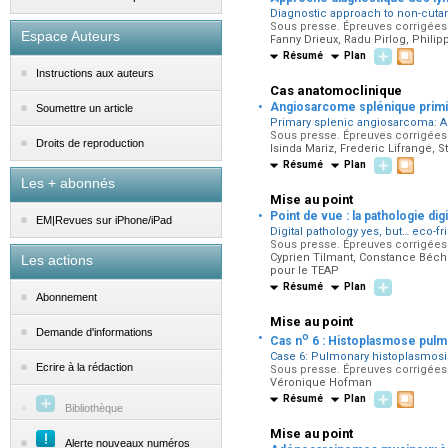
Diagnostic approach to non-cutan
Sous presse. Épreuves corrigées p
Espace Auteurs
Fanny Drieux, Radu Pirlog, Philip
Résumé
Plan
Instructions aux auteurs
Cas anatomoclinique
·
Angiosarcome splénique primiti
Soumettre un article
Primary splenic angiosarcoma: A 
Sous presse. Épreuves corrigées p
Droits de reproduction
Isinda Mariz, Frederic Lifrange, 
Résumé
Plan
Les + abonnés
Mise au point
·
Point de vue : la pathologie di
EM|Revues sur iPhone/iPad
Digital pathology yes, but… eco-fr
Sous presse. Épreuves corrigées p
Cyprien Tilmant, Constance Béchu
Les actions
pour le TEAP
Résumé
Plan
Abonnement
Mise au point
·
Demande d'informations
o
Cas n
6 : Histoplasmose pul
Case 6: Pulmonary histoplasmosi
Ecrire à la rédaction
Sous presse. Épreuves corrigées p
Véronique Hofman
Résumé
Plan
Bibliothèque
Mise au point
Alerte nouveaux numéros