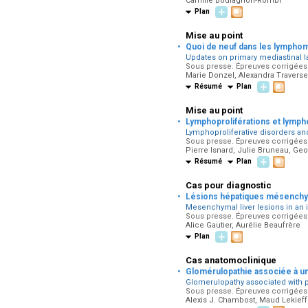
Camille Boulagnon-Rombi
Plan
Mise au point
·
Quoi de neuf dans les lymphome
Updates on primary mediastinal 
Sous presse. Épreuves corrigées p
Marie Donzel, Alexandra Travers
Résumé
Plan
Mise au point
·
Lymphoproliférations et lym
Lymphoproliferative disorders 
Sous presse. Épreuves corrigées p
Pierre Isnard, Julie Bruneau, Geo
Résumé
Plan
Cas pour diagnostic
·
Lésions hépatiques mésenchy
Mesenchymal liver lesions in a
Sous presse. Épreuves corrigées p
Alice Gautier, Aurélie Beaufrère
Plan
Cas anatomoclinique
·
Glomérulopathie associée à une 
Glomerulopathy associated with pa
Sous presse. Épreuves corrigées p
Alexis J. Chambost, Maud Lekieff