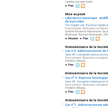
Laetitia Lacoste-Collin
Plan
Mise au point
·
Laboratoire numérique :
workf
de la prostate
The Digital Lab: Practical digital
Sous presse. Épreuves corrigées p
Solène-Florence Kammerer-Jacque
Brishoual, Romain Bednarski, Olivi
Résumé
Plan
Histoséminaire de la Sociét
·
Cas n°4. Adénocarcinome de ty
Case #4. Low-grade adenocarcino
Sous presse. Épreuves corrigées p
Frédéric Bibeau
Plan
Histoséminaire de la Sociét
·
o
Cas n
5. Réponse histologiqu
Case #5. Complete histological 
Sous presse. Épreuves corrigées p
Frédéric Bibeau
Plan
Histoséminaire de la Sociét
·
o
Cas n
1. Adénocarcinome ade