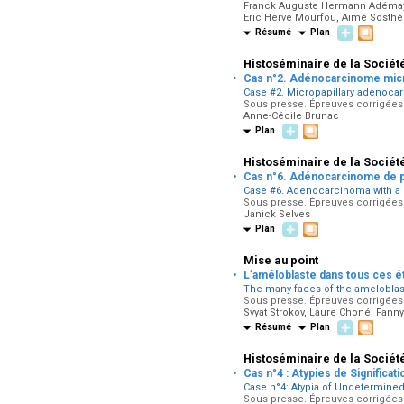
Franck Auguste Hermann Adémaya
Eric Hervé Mourfou, Aimé Sosth
Résumé
Plan
Histoséminaire de la Sociét
·
Cas n°2. Adénocarcinome micr
Case #2. Micropapillary adenoca
Sous presse. Épreuves corrigées p
Anne-Cécile Brunac
Plan
Histoséminaire de la Sociét
·
Cas n°6. Adénocarcinome de
Case #6. Adenocarcinoma with 
Sous presse. Épreuves corrigées p
Janick Selves
Plan
Mise au point
·
L’améloblaste dans tous ces ét
The many faces of the ameloblast
Sous presse. Épreuves corrigées p
Svyat Strokov, Laure Choné, Fan
Résumé
Plan
Histoséminaire de la Sociét
·
Cas n°4 : Atypies de Significa
Case n°4: Atypia of Undetermined
Sous presse. Épreuves corrigées p