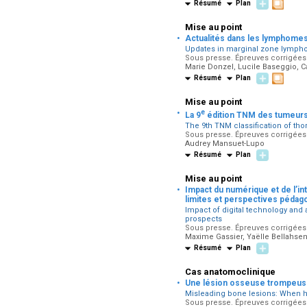
Résumé
Plan
Mise au point
·
Actualités dans les lymphomes
Updates in marginal zone lymp
Sous presse. Épreuves corrigées p
Marie Donzel, Lucile Baseggio, C
Résumé
Plan
Mise au point
·
e
La 9
édition TNM des tumeurs
The 9th TNM classification of th
Sous presse. Épreuves corrigées p
Audrey Mansuet-Lupo
Résumé
Plan
Mise au point
·
Impact du numérique et de l’int
limites et perspectives pédag
Impact of digital technology and a
prospects
Sous presse. Épreuves corrigées p
Maxime Gassier, Yaëlle Bellahse
Résumé
Plan
Cas anatomoclinique
·
Une lésion osseuse trompeuse
Misleading bone lesions: When 
Sous presse. Épreuves corrigées p