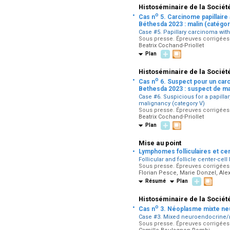
Histoséminaire de la Sociét
·
o
Cas n
5. Carcinome papillaire
Béthesda 2023 : malin (catégor
Case #5. Papillary carcinoma wit
Sous presse. Épreuves corrigées 
Beatrix Cochand-Priollet
Plan
Histoséminaire de la Sociét
·
o
Cas n
6. Suspect pour un carc
Bethesda 2023 : suspect de mal
Case #6. Suspicious for a papilla
malignancy (category V)
Sous presse. Épreuves corrigées 
Beatrix Cochand-Priollet
Plan
Mise au point
·
Lymphomes folliculaires et cent
Follicular and follicle center-ce
Sous presse. Épreuves corrigées p
Florian Pesce, Marie Donzel, Ale
Résumé
Plan
Histoséminaire de la Sociét
·
o
Cas n
3. Néoplasme mixte ne
Case #3. Mixed neuroendocrine
Sous presse. Épreuves corrigées 