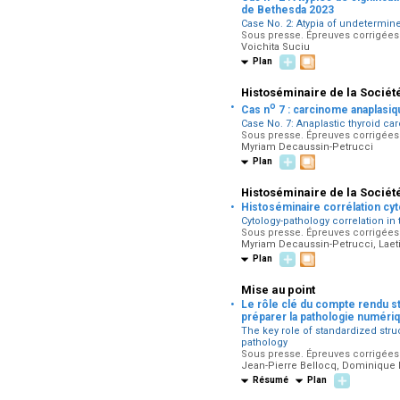
de Bethesda 2023
Case No. 2: Atypia of undetermine
Sous presse. Épreuves corrigées p
Voichita Suciu
Plan
Histoséminaire de la Sociét
·
o
Cas n
7 : carcinome anaplasiq
Case No. 7: Anaplastic thyroid c
Sous presse. Épreuves corrigées p
Myriam Decaussin-Petrucci
Plan
Histoséminaire de la Sociét
·
Histoséminaire corrélation cyt
Cytology-pathology correlation in 
Sous presse. Épreuves corrigées p
Myriam Decaussin-Petrucci, Laetit
Plan
Mise au point
·
Le rôle clé du compte rendu st
préparer la pathologie numéri
The key role of standardized stru
pathology
Sous presse. Épreuves corrigées 
Jean-Pierre Bellocq, Dominique 
Résumé
Plan