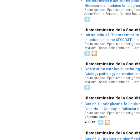
·
Histoséminaire actualités pour
Histoseminar updates for diagnost
Sous presse. Épreuves corrigées p
Anne-Cécile Brunac, Camile Boul
Histoséminaire de la Sociét
·
Introduction à l’histoséminair
Introduction to the SFCC/SFP his
Sous presse. Épreuves corrigées p
Myriam Decaussin-Petrucci, Laetit
Histoséminaire de la Sociét
·
Corrélation cytologie-patholo
Cytology-pathology correlation in 
Sous presse. Épreuves corrigées p
Myriam Decaussin-Petrucci, Laetit
Histoséminaire de la Sociét
·
o
Cas n
1 : néoplasme follicula
Case No. 1: Oncocytic follicular
Sous presse. Épreuves corrigées p
Voichita Suciu
Plan
Histoséminaire de la Sociét
·
o
Cas n
2 : Atypies de significa