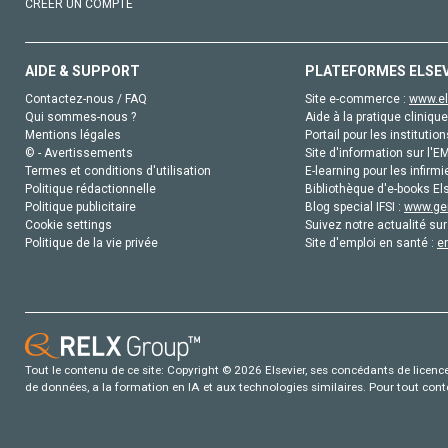
CRÉER UN COMPTE
AIDE & SUPPORT
PLATEFORMES ELSE
Contactez-nous / FAQ
Site e-commerce :
www.el
Qui sommes-nous ?
Aide à la pratique clinique
Mentions légales
Portail pour les institution
© - Avertissements
Site d'information sur l'E
Termes et conditions d'utilisation
E-learning pour les infirmi
Politique rédactionnelle
Bibliothèque d'e-books Els
Politique publicitaire
Blog special IFSI :
www.gen
Cookie settings
Suivez notre actualité sur
Politique de la vie privée
Site d'emploi en santé :
e
Tout le contenu de ce site: Copyright © 2026 Elsevier, ses concédants de licence e
de données, a la formation en IA et aux technologies similaires. Pour tout con