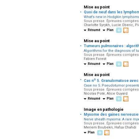
Mise au point
·
Quoi de neuf dans les lympho
What's new in Hodgkin lymphom
Sous presse. Épreuves corrigées p
Charlotte Syrykh, Lucie Oberic, P
Résumé
Plan
Mise au point
·
Tumeurs pulmonaires : algori
Algorithms for the diagnosis of 
Sous presse. Épreuves corrigées p
Fabien Forest
Résumé
Plan
Mise au point
·
o
Cas n
5. Granulomatose avec 
Case no 5. Pseudotumor presentat
Sous presse. Épreuves corrigées 
Nicolas Poté, Alice Guyard
Résumé
Plan
Image en pathologie
·
Myxome des gaines nerveuses 
Nerve sheath myxoma: A rare myx
Sous presse. Épreuves corrigées 
Meriem Boubekri, Hafsa Chahdi
Plan