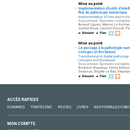
Mise au point
·
Implémentation d’outils d’intel
flux de pathologie numérique
Implementation of free and in-hou
Sous presse. Épreuves corrigées 
Arnaud Uguen, Marion Le Rochais,
Quintin-Roué, Laurent Doucet, P
Résumé
Plan
Mise au point
·
Le passage à la pathologie num
Limoges et Bordeaux)
Transitioning to digital pathology
Limoges and Bordeaux)
Sous presse. Épreuves corrigées p
Bertrand Chauveau, Fanny Beltzun
Sesboue, Brigitte Le Bail, Stépha
Résumé
Plan
ACCÈS RAPIDES
DOMAINES
TRAITÉS EMC
REVUES
LIVRES
NOS FORMULES D'AB
MON COMPTE