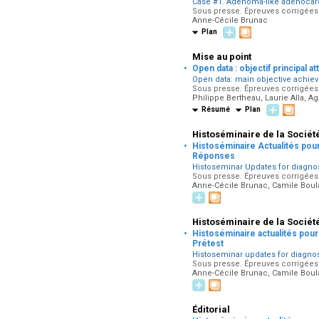
Case #1. Adenoma-like adenoca
Sous presse. Épreuves corrigées p
Anne-Cécile Brunac
Plan
Mise au point
·
Open data : objectif principal 
Open data: main objective achiev
Sous presse. Épreuves corrigées p
Philippe Bertheau, Laurie Alla, 
Résumé
Plan
Histoséminaire de la Sociét
·
Histoséminaire Actualités pour
Réponses
Histoseminar Updates for diagnost
Sous presse. Épreuves corrigées p
Anne-Cécile Brunac, Camile Boul
Histoséminaire de la Sociét
·
Histoséminaire actualités pour 
Prétest
Histoseminar updates for diagnost
Sous presse. Épreuves corrigées p
Anne-Cécile Brunac, Camile Boul
Éditorial