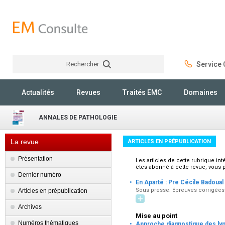
Rechercher
Service C
Rechercher
Actualités
Revues
Traités EMC
Domaines
ANNALES DE PATHOLOGIE
La revue
ARTICLES EN PRÉPUBLICATION
Présentation
Les articles de cette rubrique in
êtes abonné à cette revue, vous 
Dernier numéro
·
En Aparté : Pre Cécile Badoual
Sous presse. Épreuves corrigées 
Articles en prépublication
Archives
Mise au point
·
Numéros thématiques
Approche diagnostique des ly