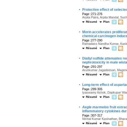
·
Protective effect of select
Page :271-276
Arpita Patra, Arpita Mandal, Su
Résumé
Plan
·
Morin accelerates proliferat
chemical carcinogen induc
Page :277-290
Ramadass Nandha Kumar, Kasinat
Résumé
Plan
·
Diallyl sulfide attenuates r
nephrotoxicity in male wista
Page :291-297
Arunkumar Jagadeesan, Magend
Résumé
Plan
·
Long-term effect of aspartam
Page :299-305
Iyaswamy Ashok, Dapkupar Wan
Résumé
Plan
·
Aegle marmelos
fruit extra
inflammatory cytokines dur
Page :307-317
Nirmal Kumar Kasinathan, Bharat
Résumé
Plan