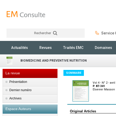
Rechercher
Service C
Rechercher
Actualités
Revues
Traités EMC
Domaines
BIOMEDICINE AND PREVENTIVE NUTRITION
La revue
SOMMAIRE
Présentation
Vol 4 - N° 2 - avri
P. 87-341
Elsevier Masson
Dernier numéro
Archives
Espace Auteurs
Original Articles