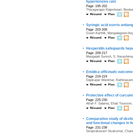
hypertensive rats
Page :195-202
Thiyagarajan Rajeshwari, Boob
Résumé
Plan
·
Syringic acid exerts antian
Page :203-208
Gowri Karthik, Mangalagowri An
Résumé
Plan
·
Hesperidin safeguards hepa
Page :209-217
Mangaiah Suresh, S. Narashiman
Résumé
Plan
·
Emblica officinalis
outcome o
Page :219-224
Dapkupar Wankhar, Rathinasam
Résumé
Plan
·
Protective effect of curcum
Page :225-230
Afrah F. Salama, Ehab Tousson, 
Résumé
Plan
·
Comparative study of desfe
and functional changes in li
Page :231-238
Sivaprakasam Sivakumar, Chand