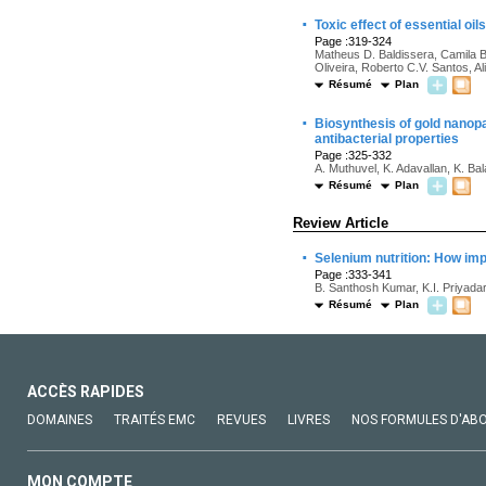
·
Toxic effect of essential oils
Page :319-324
Matheus D. Baldissera, Camila B.
Oliveira, Roberto C.V. Santos, Al
Résumé
Plan
·
Biosynthesis of gold nanopa
antibacterial properties
Page :325-332
A. Muthuvel, K. Adavallan, K. B
Résumé
Plan
Review Article
·
Selenium nutrition: How impo
Page :333-341
B. Santhosh Kumar, K.I. Priyadar
Résumé
Plan
ACCÈS RAPIDES
DOMAINES
TRAITÉS EMC
REVUES
LIVRES
NOS FORMULES D'AB
MON COMPTE