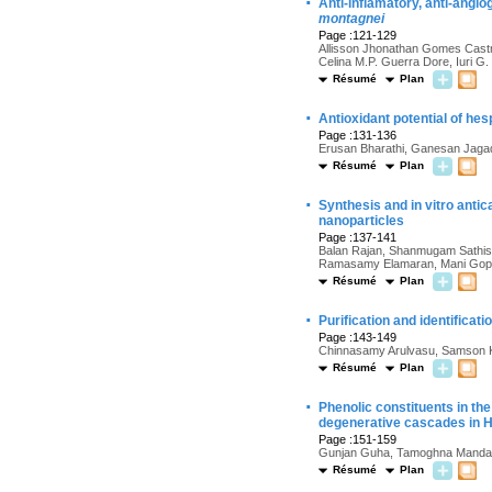
·
Anti-inflamatory, anti-angio
montagnei
Page :121-129
Allisson Jhonathan Gomes Castro
Celina M.P. Guerra Dore, Iuri G.
Résumé
Plan
·
Antioxidant potential of hes
Page :131-136
Erusan Bharathi, Ganesan Jag
Résumé
Plan
·
Synthesis and in vitro anti
nanoparticles
Page :137-141
Balan Rajan, Shanmugam Sathi
Ramasamy Elamaran, Mani Gopi
Résumé
Plan
·
Purification and identificati
Page :143-149
Chinnasamy Arulvasu, Samson K
Résumé
Plan
·
Phenolic constituents in the
degenerative cascades in 
Page :151-159
Gunjan Guha, Tamoghna Mandal,
Résumé
Plan