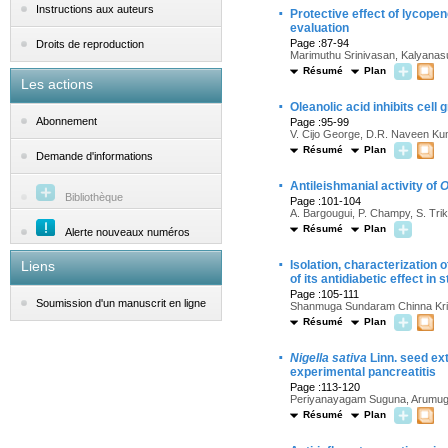
·
Instructions aux auteurs
Protective effect of lycope
evaluation
Page :87-94
Droits de reproduction
Marimuthu Srinivasan, Kalyana
Résumé
Plan
Les actions
·
Oleanolic acid inhibits cel
Abonnement
Page :95-99
V. Cijo George, D.R. Naveen Ku
Résumé
Plan
Demande d'informations
·
Antileishmanial activity of
O
Bibliothèque
Page :101-104
A. Bargougui, P. Champy, S. Trik
Résumé
Plan
Alerte nouveaux numéros
·
Liens
Isolation, characterization
of its antidiabetic effect in
Page :105-111
Soumission d'un manuscrit en ligne
Shanmuga Sundaram Chinna Krish
Résumé
Plan
·
Nigella sativa
Linn. seed ex
experimental pancreatitis
Page :113-120
Periyanayagam Suguna, Arumuga
Résumé
Plan