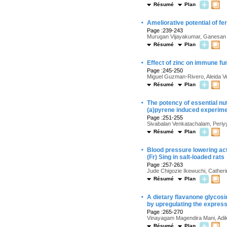
Résumé
Plan
·
Ameliorative potential of fe
Page :239-243
Murugan Vijayakumar, Ganesan 
Résumé
Plan
·
Effect of zinc on immune fu
Page :245-250
Miguel Guzman-Rivero, Aleida V
Résumé
Plan
·
The potency of essential nu
(a)pyrene induced experime
Page :251-255
Sivabalan Venkatachalam, Per
Résumé
Plan
·
Blood pressure lowering acti
(Fr) Sing in salt-loaded rats
Page :257-263
Jude Chigozie Ikewuchi, Catheri
Résumé
Plan
·
A dietary flavanone glycosi
by upregulating the express
Page :265-270
Vinayagam Magendira Mani, Adi
Résumé
Plan