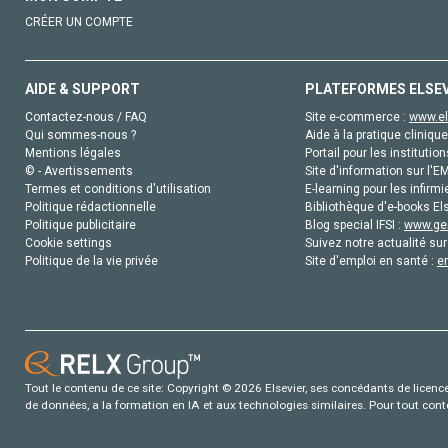
CRÉER UN COMPTE
AIDE & SUPPORT
PLATEFORMES ELSE
Contactez-nous / FAQ
Site e-commerce :
www.el
Qui sommes-nous ?
Aide à la pratique clinique
Mentions légales
Portail pour les institution
© - Avertissements
Site d'information sur l'E
Termes et conditions d'utilisation
E-learning pour les infirmi
Politique rédactionnelle
Bibliothèque d'e-books Els
Politique publicitaire
Blog special IFSI :
www.gen
Cookie settings
Suivez notre actualité sur
Politique de la vie privée
Site d'emploi en santé :
e
Tout le contenu de ce site: Copyright © 2026 Elsevier, ses concédants de licence e
de données, a la formation en IA et aux technologies similaires. Pour tout con