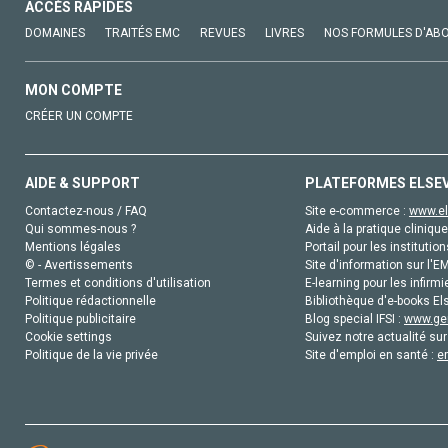
ACCÈS RAPIDES
DOMAINES
TRAITÉS EMC
REVUES
LIVRES
NOS FORMULES D'AB
MON COMPTE
CRÉER UN COMPTE
AIDE & SUPPORT
PLATEFORMES ELSE
Contactez-nous / FAQ
Site e-commerce :
www.el
Qui sommes-nous ?
Aide à la pratique clinique
Mentions légales
Portail pour les institution
© - Avertissements
Site d'information sur l'E
Termes et conditions d'utilisation
E-learning pour les infirmi
Politique rédactionnelle
Bibliothèque d'e-books Els
Politique publicitaire
Blog special IFSI :
www.gen
Cookie settings
Suivez notre actualité sur
Politique de la vie privée
Site d'emploi en santé :
e