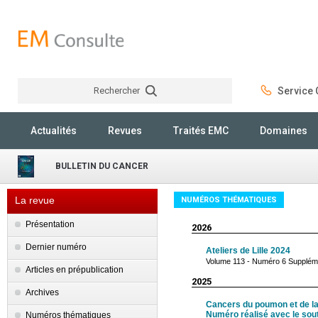
Rechercher
Service C
Rechercher
Actualités
Revues
Traités EMC
Domaines
BULLETIN DU CANCER
La revue
NUMÉROS THÉMATIQUES
Présentation
2026
Dernier numéro
Ateliers de Lille 2024
Volume 113 - Numéro 6 Suppléme
Articles en prépublication
2025
Archives
Cancers du poumon et de la
Numéro réalisé avec le souti
Numéros thématiques