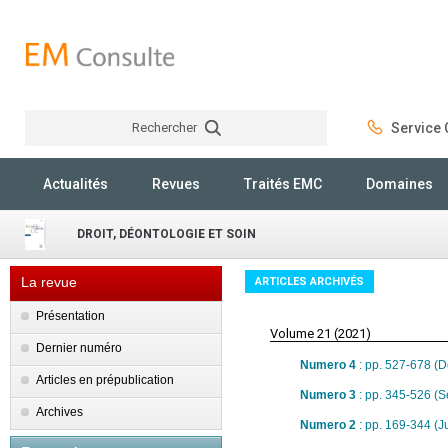
Rechercher
Service C
Rechercher
Actualités
Revues
Traités EMC
Domaines
DROIT, DÉONTOLOGIE ET SOIN
La revue
ARTICLES ARCHIVÉS
Présentation
Volume 21 (2021)
Dernier numéro
Numero 4
: pp. 527-678 (
Articles en prépublication
Numero 3
: pp. 345-526 (
Archives
Numero 2
: pp. 169-344 (