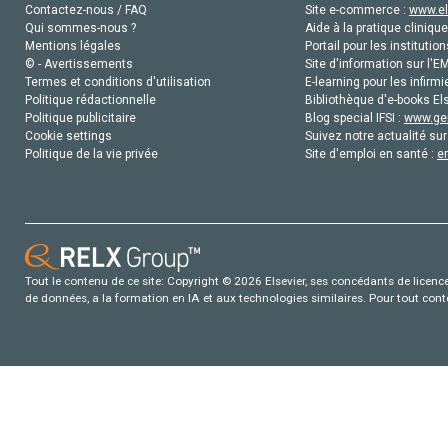
Contactez-nous / FAQ
Site e-commerce :
www.el
Qui sommes-nous ?
Aide à la pratique clinique
Mentions légales
Portail pour les institution
© - Avertissements
Site d'information sur l'E
Termes et conditions d'utilisation
E-learning pour les infirmi
Politique rédactionnelle
Bibliothèque d'e-books Els
Politique publicitaire
Blog special IFSI :
www.gen
Cookie settings
Suivez notre actualité sur
Politique de la vie privée
Site d'emploi en santé :
e
Tout le contenu de ce site: Copyright © 2026 Elsevier, ses concédants de licence e
de données, a la formation en IA et aux technologies similaires. Pour tout con