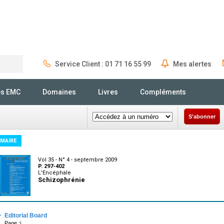
Service Client : 01 71 16 55 99
Mes alertes
Rechercher
és EMC
Domaines
Livres
Compléments
S'abonner
MAIRE
Vol 35 - N° 4 - septembre 2009
P. 297-402
L'Encéphale
Schizophrénie
·
Editorial Board
Page :i