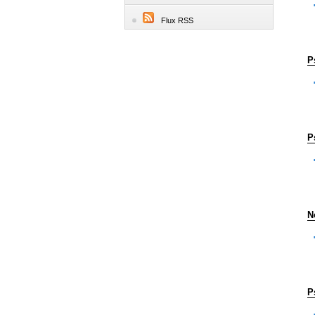
Flux RSS
P
P
N
P