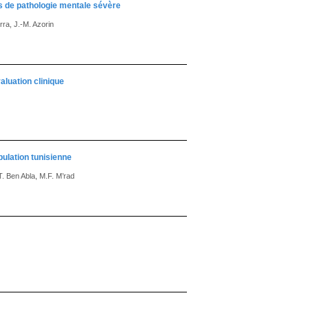
s de pathologie mentale sévère
ra, J.-M. Azorin
aluation clinique
pulation tunisienne
T. Ben Abla, M.F. M’rad