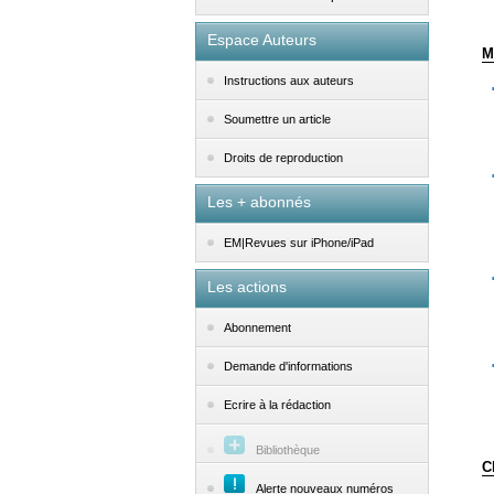
Espace Auteurs
M
Instructions aux auteurs
Soumettre un article
Droits de reproduction
Les + abonnés
EM|Revues sur iPhone/iPad
Les actions
Abonnement
Demande d'informations
Ecrire à la rédaction
Bibliothèque
C
Alerte nouveaux numéros