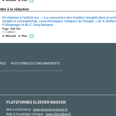
Résumé
Plan
ettre à la rédaction
·
En réponse à l’article sur : « La conscience des troubles (
insight
) dans la sch
insight
et schizophrénie, caractéristiques cliniques de l’
insight
. » de S. Raffar
P. Boulenger et M.-C. Gely-Nargeot
Page :400-401
V. Caillard
Résumé
Plan
VRES
NOS FORMULES D'ABONNEMENTS
PLATEFORMES ELSEVIER MASSON
Site e-commerce :
www.elsevier-masson.fr
Aide à la pratique clinique :
www.clinicalkey.fr