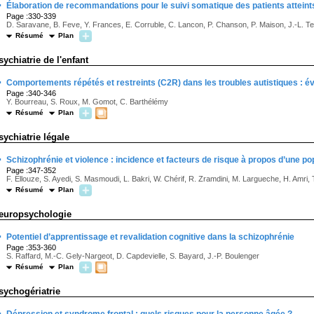
·
Élaboration de recommandations pour le suivi somatique des patients atteint
Page :330-339
D. Saravane, B. Feve, Y. Frances, E. Corruble, C. Lancon, P. Chanson, P. Maison, J.-L. Ter
Résumé
Plan
sychiatrie de l'enfant
·
Comportements répétés et restreints (C2R) dans les troubles autistiques : év
Page :340-346
Y. Bourreau, S. Roux, M. Gomot, C. Barthélémy
Résumé
Plan
sychiatrie légale
·
Schizophrénie et violence : incidence et facteurs de risque à propos d’une po
Page :347-352
F. Ellouze, S. Ayedi, S. Masmoudi, L. Bakri, W. Chérif, R. Zramdini, M. Largueche, H. Amri, 
Résumé
Plan
europsychologie
·
Potentiel d’apprentissage et revalidation cognitive dans la schizophrénie
Page :353-360
S. Raffard, M.-C. Gely-Nargeot, D. Capdevielle, S. Bayard, J.-P. Boulenger
Résumé
Plan
sychogériatrie
·