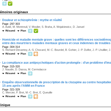
émoires originaux
·
Douleur et schizophrénie : mythe et réalité
Page :297-303
A. Autié, M. Montreuil, V. Moulier, S. Braha, A. Wojakiewicz, D. Januel
Résumé
Plan
·
Homicide et maladie mentale grave : quelles sont les différences sociodémog
entre des meurtriers malades mentaux graves et ceux indemnes de troubles 
Page :304-314
S. Richard-Devantoy, A.-S. Chocard, M.-C. Bourdel, B. Gohier, J.-P. Duflot, J.-P. Lhuillier, J
Résumé
Plan
·
La compliance aux antipsychotiques d’action prolongée : d’un problème d’ima
Page :315-320
J. Naudin, D. Dassa, M. Cermolacce
Résumé
Plan
·
Enquête observationnelle de prescription de la clozapine au centre hospitali
15 ans après l’AMM en France
Page :321-329
C. Mercier, P. Bret, M.-C. Bret, E. Queuille
Résumé
Plan
linique