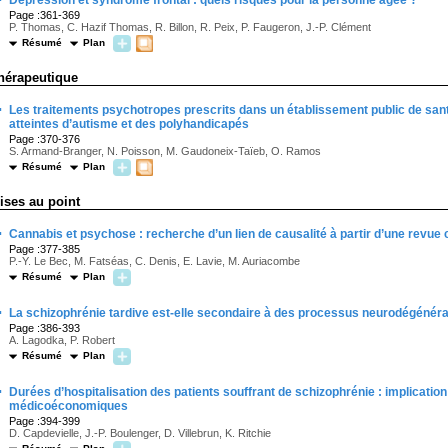
Dépression et syndrome frontal : quels risques pour la personne âgée ?
Page :361-369
P. Thomas, C. Hazif Thomas, R. Billon, R. Peix, P. Faugeron, J.-P. Clément
Résumé
Plan
hérapeutique
·
Les traitements psychotropes prescrits dans un établissement public de san
atteintes d’autisme et des polyhandicapés
Page :370-376
S. Armand-Branger, N. Poisson, M. Gaudoneix-Taïeb, O. Ramos
Résumé
Plan
ises au point
·
Cannabis et psychose : recherche d’un lien de causalité à partir d’une revue c
Page :377-385
P.-Y. Le Bec, M. Fatséas, C. Denis, E. Lavie, M. Auriacombe
Résumé
Plan
·
La schizophrénie tardive est-elle secondaire à des processus neurodégénérati
Page :386-393
A. Lagodka, P. Robert
Résumé
Plan
·
Durées d’hospitalisation des patients souffrant de schizophrénie : implicat
médicoéconomiques
Page :394-399
D. Capdevielle, J.-P. Boulenger, D. Villebrun, K. Ritchie