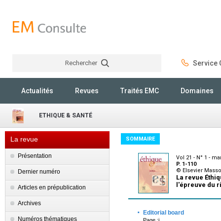
Rechercher
Service C
Rechercher
Actualités
Revues
Traités EMC
Domaines
ETHIQUE & SANTÉ
La revue
SOMMAIRE
Présentation
Vol 21 - N° 1 - ma
P. 1-110
© Elsevier Mass
Dernier numéro
La revue Éthiq
l'épreuve du r
Articles en prépublication
Archives
·
Editorial board
Numéros thématiques
Page :i