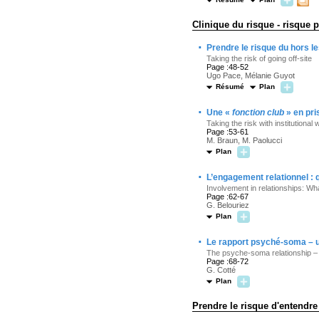
Clinique du risque - risque p
·
Prendre le risque du hors l
Taking the risk of going off-site
Page :48-52
Ugo Pace, Mélanie Guyot
Résumé
Plan
·
Une «
fonction club
» en pri
Taking the risk with institutional 
Page :53-61
M. Braun, M. Paolucci
Plan
·
L’engagement relationnel : 
Involvement in relationships: Wha
Page :62-67
G. Belouriez
Plan
·
Le rapport psyché-soma – un
The psyche-soma relationship – a
Page :68-72
G. Cotté
Plan
Prendre le risque d'entendre