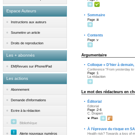
Espace Auteurs
·
Sommaire
Page :iii
Instructions aux auteurs
Soumettre un article
·
Contents
Page :v
Droits de reproduction
Les + abonnés
Argumentaire
·
Colloque « D’hier à demain,
EM|Revues sur iPhone/iPad
Conference “From yesterday to to
Page :1
La rédaction
Les actions
Abonnement
Le mot des rédacteurs en ch
·
Demande d'informations
Éditorial
Editorial
Page :2-6
Ecrire à la rédaction
C. Draperi
Plan
Bibliothèque
·
À l’épreuve du risque en S
Alerte nouveaux numéros
Health risk? Towards a loss of 