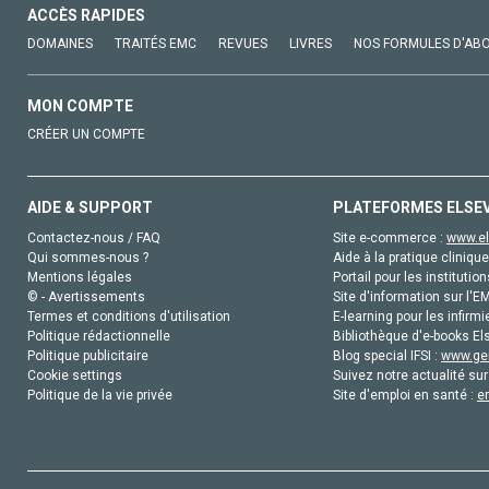
ACCÈS RAPIDES
DOMAINES
TRAITÉS EMC
REVUES
LIVRES
NOS FORMULES D'AB
MON COMPTE
CRÉER UN COMPTE
AIDE & SUPPORT
PLATEFORMES ELSE
Contactez-nous / FAQ
Site e-commerce :
www.el
Qui sommes-nous ?
Aide à la pratique clinique
Mentions légales
Portail pour les institution
© - Avertissements
Site d'information sur l'E
Termes et conditions d'utilisation
E-learning pour les infirmi
Politique rédactionnelle
Bibliothèque d'e-books Els
Politique publicitaire
Blog special IFSI :
www.gen
Cookie settings
Suivez notre actualité sur
Politique de la vie privée
Site d'emploi en santé :
e