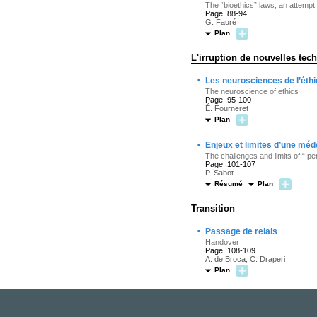
The “bioethics” laws, an attem
Page :88-94
G. Fauré
Plan
L'irruption de nouvelles tec
·
Les neurosciences de l’éth
The neuroscience of ethics
Page :95-100
É. Fourneret
Plan
·
Enjeux et limites d’une mé
The challenges and limits of “ p
Page :101-107
P. Sabot
Résumé
Plan
Transition
·
Passage de relais
Handover
Page :108-109
A. de Broca, C. Draperi
Plan