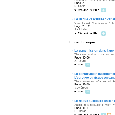
Page :23-27
N. Carlin
Résumé
Plan
·
Le risque vasculaire : varia
Vascular risk: Variations on “ I h
Page :28-32
J.-D. Lalau
Résumé
Plan
Ethos du risque
·
La transmission dans l’appr
The transmission of risk, as taug
Page :33-36
J. Ricard
Plan
·
La construction du sentimen
L’épreuve du risque en san
The construction of a dramatic fee
Page :37-40
V. Avérous
Plan
·
Le risque suicidaire en lien
Suicide risk in relation to work. 
Page :41-47
P. Spoljar
Résumé
Plan