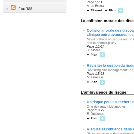
Page :7-11
A. de Broca
Flux RSS
Résumé
Plan
La collision morale des disc
·
Collision morale des discour
clinique entre avancées te
Moral collision of discourses on 
and economic policy
Page :12-14
D. Sicard
Plan
·
Revisiter la gestion du risq
Revisiting risk management: Put 
Page :15-18
M. Grassin
Plan
L'ambivalence du risque
·
Un risque peut en cacher un
One risk may hide another
Page :19-22
E. Delassus
Plan
·
Risques et confiance dans l
Risks and trust in the healthcare