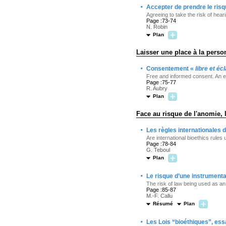
·
Accepter de prendre le risq
Agreeing to take the risk of hear
Page :73-74
N. Robin
Plan
Laisser une place à la person
·
Consentement «
libre et écl
Free and informed consent. An e
Page :75-77
R. Aubry
Plan
Face au risque de l'anomie, 
·
Les règles internationales de
Are international bioethics rules 
Page :78-84
G. Teboul
Plan
·
Le risque d’une instrumental
The risk of law being used as an i
Page :85-87
M.-F. Callu
Résumé
Plan
·
Les Lois “bioéthiques”, ess