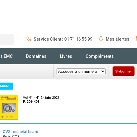
Service Client : 01 71 16 55 99
Mes alertes
Rechercher
és EMC
Domaines
Livres
Compléments
S'abonner
MAIRE
Vol 91 - N° 2 - juin 2026
P. 201-408
·
CV2 - editorial board
Page :CO2