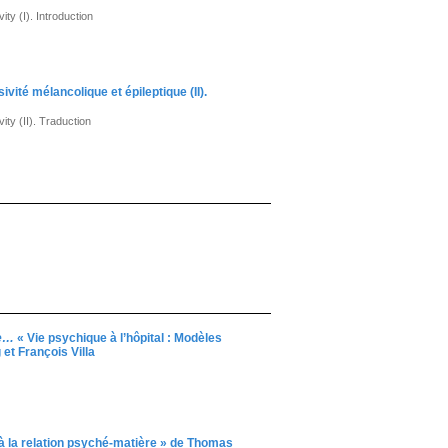
ty (I). Introduction
ité mélancolique et épileptique (II).
ty (II). Traduction
de…
« Vie psychique à l’hôpital : Modèles
et François Villa
à la relation psyché-matière » de Thomas