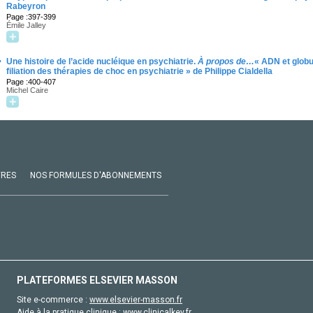
Rabeyron
Page :397-399
Émile Jalley
·
Une histoire de l’acide nucléique en psychiatrie.
À propos de…
« ADN et globu
filiation des thérapies de choc en psychiatrie » de Philippe Cialdella
Page :400-407
Michel Caire
VRES
NOS FORMULES D'ABONNEMENTS
PLATEFORMES ELSEVIER MASSON
Site e-commerce :
www.elsevier-masson.fr
Aide à la pratique clinique :
www.clinicalkey.fr