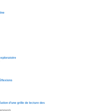
line
exploratoire
y
éflexions
tion d’une grille de lecture des
framework