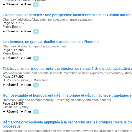
Résumé
Plan
·
L’addiction au chemsex : une perspective lacanienne sur la sexuation mascu
Chemsex addiction: A Lacanian perspective on male sexuation
Page :267-276
Pierre Bonny
Résumé
Plan
·
Le chemsex, un type particulier d’addiction chez l’homme
Chemsex: A specific type of addiction in men
Page :277-286
Pierre Bonny
Résumé
Plan
·
Télétravail et burn-out parental : protection ou risque ? Une étude qualitative 
Working from home and parental burnout: Protection or risk? A qualitative exploratory stud
Page :287-297
H. Pourtier-Tillinac, J. Wendland
Résumé
Plan
·
Homosexualité et homoparentalité : historique et débat inachevé : quelques r
Homosexuality and homoparentality: Reflecting on history and open debates
Page :299-307
Claude de Tychey
Résumé
Plan
·
Démarche processuelle appliquée à la recherche sur les groupes : vers la créa
processus
A process-based approach applied to group research: Towards the creation of a specific 