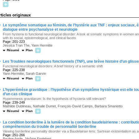
rticles originaux
·
Le symptôme somatique au féminin, de l’hystérie aux TNF : enjeux sociaux, é
dialogue entre psychanalyse et neurologie
From hysteria to functional neurological disorder: A look at somatic symptoms in women 
with its social, epistemological, and clinical facets
Page :201-223
Jessica Tran The, Yann Hermitte
Résumé
Plan
·
Les Troubles neurologiques fonctionnels (TNF), une brève histoire d’un glis
Functional neurological disorders: A brief history of a semantic shift
Page :225-238
Yann Hermitte, Sarah Garvin
Résumé
Plan
·
L’hyperémèse gravidique : l’hypothèse d’un symptôme hystérique est-elle touj
d’un cas clinique
Hyperemesis gravidarum: Is the hypothesis of hysteria still relevant?
Page :239-249
Mathilde Dublineau, Nathalie Dumet, François-David Camps, Barbara Smaniotto
Résumé
Plan
·
La condition borderline à la lumière de la condition baudelairienne : contributi
compréhension du trouble de personnalité borderline
Viewing borderline personality disorder via a Baudelairian lens: Sartrean existentialism as a 
Page :251-266
Pauline Aprile, Jérôme Englebert