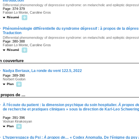
Introduction
Differential phenomenology of depressive syndrome: on melancholic and epileptic depressivi
Page :374-379
Fabian Lo Monte, Caroline Gros
Résumé
·
Phénoménologie différentielle du syndrome dépressif : à propos de la dépressiv
Traduction
Differential phenomenology of depressive syndrome: on melancholic and epileptic depressivi
Page :380-388
Fabian Lo Monte, Caroline Gros
Résumé
n couverture
·
Nadya Bertaux, La ronde du vent 122.5, 2022
Page :389-390
Norbert Godon
Plan
 propos de …
·
À l’écoute du patient : la dimension psychique du soin hospitalier.
À propos 
de recherche et pratiques cliniques » sous la direction de Karl-Leo Schwering 
.
Page :391-396
Voskan Kirakosyan
Plan
·
L’hyperespace du Psi :
À propos de…
« Codex Anomalia. De l’énigme du psy 