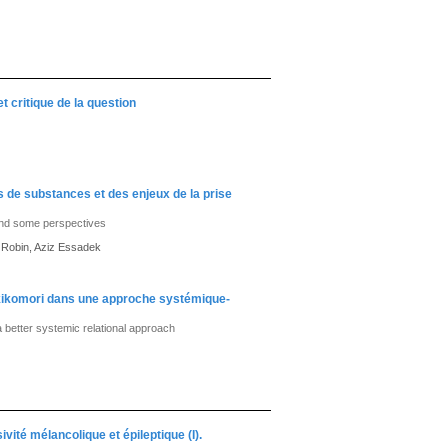
t critique de la question
 de substances et des enjeux de la prise
and some perspectives
n Robin, Aziz Essadek
hikikomori dans une approche systémique-
 a better systemic relational approach
ité mélancolique et épileptique (I).