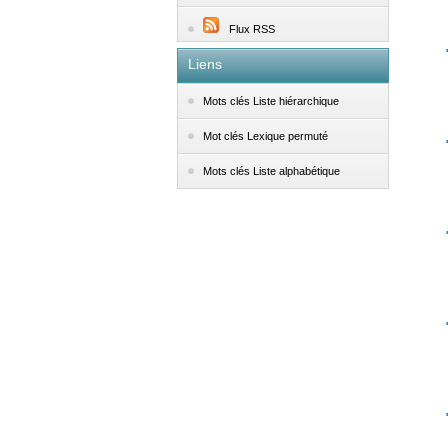
Flux RSS
Liens
Mots clés Liste hiérarchique
Mot clés Lexique permuté
Mots clés Liste alphabétique