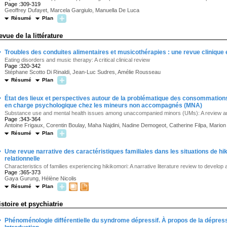
Page :309-319
Geoffrey Dufayet, Marcela Gargiulo, Manuella De Luca
Résumé
Plan
evue de la littérature
·
Troubles des conduites alimentaires et musicothérapies : une revue clinique e
Eating disorders and music therapy: A critical clinical review
Page :320-342
Stéphane Scotto Di Rinaldi, Jean-Luc Sudres, Amélie Rousseau
Résumé
Plan
·
État des lieux et perspectives autour de la problématique des consommations
en charge psychologique chez les mineurs non accompagnés (MNA)
Substance use and mental health issues among unaccompanied minors (UMs): A review 
Page :343-364
Antoine Frigaux, Corentin Boulay, Maha Najdini, Nadine Demogeot, Catherine Filpa, Mario
Résumé
Plan
·
Une revue narrative des caractéristiques familiales dans les situations de 
relationnelle
Characteristics of families experiencing hikikomori: A narrative literature review to develop
Page :365-373
Gaya Gurung, Hélène Nicolis
Résumé
Plan
istoire et psychiatrie
·
Phénoménologie différentielle du syndrome dépressif. À propos de la dépressiv