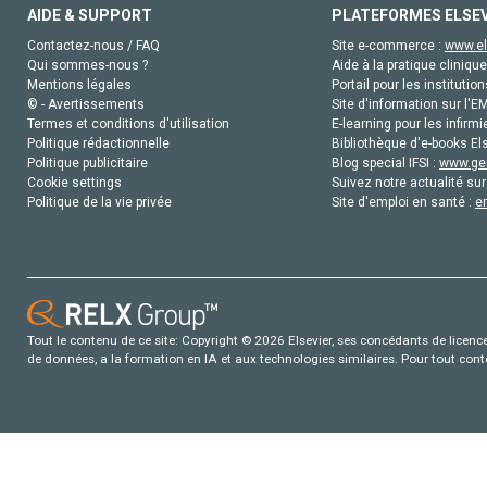
AIDE & SUPPORT
PLATEFORMES ELSE
Contactez-nous / FAQ
Site e-commerce :
www.el
Qui sommes-nous ?
Aide à la pratique clinique
Mentions légales
Portail pour les institution
© - Avertissements
Site d'information sur l'E
Termes et conditions d'utilisation
E-learning pour les infirmi
Politique rédactionnelle
Bibliothèque d'e-books Els
Politique publicitaire
Blog special IFSI :
www.gen
Cookie settings
Suivez notre actualité sur
Politique de la vie privée
Site d'emploi en santé :
e
Tout le contenu de ce site: Copyright © 2026 Elsevier, ses concédants de licence e
de données, a la formation en IA et aux technologies similaires. Pour tout con