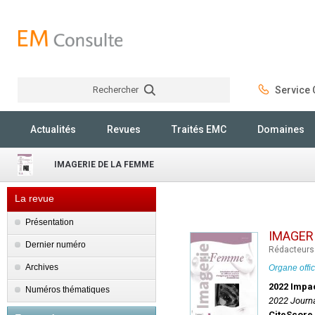
Rechercher
Service C
Rechercher
Actualités
Revues
Traités EMC
Domaines
IMAGERIE DE LA FEMME
La revue
Présentation
IMAGER
Dernier numéro
Rédacteurs 
Archives
Organe offic
2022 Impa
Numéros thématiques
2022 Journa
CiteScore 