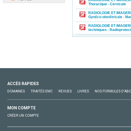
Thoracique - Cervicale
RADIOLOGIE ET IMAGERIE 
Gynéco-obstétricale - M
RADIOLOGIE ET IMAGERIE
techniques - Radioprotec
ACCÈS RAPIDES
DOMAINES
TRAITÉS EMC
REVUES
LIVRES
NOS FORMULES D'AB
MON COMPTE
CRÉER UN COMPTE