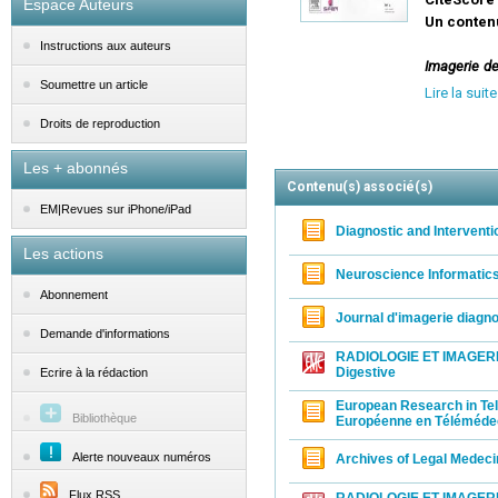
Espace Auteurs
Un conten
Instructions aux auteurs
Imagerie d
Soumettre un article
commentés,
Lire la suite
Analyse bi
Droits de reproduction
Une approc
Les + abonnés
La revue se
Contenu(s) associé(s)
radiologiqu
EM|Revues sur iPhone/iPad
les autres 
Diagnostic and Interventi
Les actions
Une icono
Neuroscience Informatic
Imagerie d
Abonnement
moderne et
Journal d'imagerie diagno
Demande d'informations
RADIOLOGIE ET IMAGERI
Digestive
Ecrire à la rédaction
European Research in Te
Bibliothèque
Européenne en Téléméde
Alerte nouveaux numéros
Archives of Legal Medeci
Flux RSS
RADIOLOGIE ET IMAGERIE