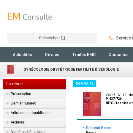
Rechercher
Service C
Rechercher
Actualités
Revues
Traités EMC
Domaines
GYNÉCOLOGIE OBSTÉTRIQUE FERTILITÉ & SÉNOLOGIE
La revue
SOMMAIRE
Présentation
Vol 45 - N° 12 -
P. 637-726
RPC Herpès et
Dernier numéro
Articles en prépublication
Archives
·
Editorial Board
Numéros thématiques
Page :i