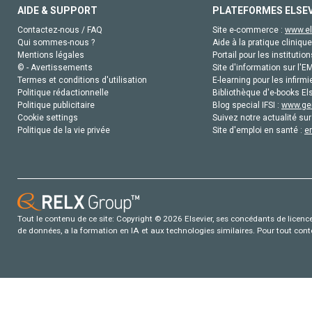
AIDE & SUPPORT
PLATEFORMES ELSE
Contactez-nous / FAQ
Site e-commerce :
www.el
Qui sommes-nous ?
Aide à la pratique clinique
Mentions légales
Portail pour les institution
© - Avertissements
Site d'information sur l'E
Termes et conditions d'utilisation
E-learning pour les infirmi
Politique rédactionnelle
Bibliothèque d'e-books Els
Politique publicitaire
Blog special IFSI :
www.gen
Cookie settings
Suivez notre actualité sur
Politique de la vie privée
Site d'emploi en santé :
e
Tout le contenu de ce site: Copyright © 2026 Elsevier, ses concédants de licence e
de données, a la formation en IA et aux technologies similaires. Pour tout con