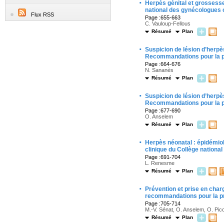
·
Herpès génital et grossesse
national des gynécologues 
Flux RSS
Page :655-663
C. Vauloup-Fellous
Résumé
Plan
·
Suspicion de lésion d’herpè
Recommandations pour la pr
Page :664-676
N. Sananès
Résumé
Plan
·
Suspicion de lésion d’herpè
Recommandations pour la pr
Page :677-690
O. Anselem
Résumé
Plan
·
Herpès néonatal : épidémiol
clinique du Collège nationa
Page :691-704
L. Renesme
Résumé
Plan
·
Prévention et prise en char
recommandations pour la pr
Page :705-714
M.-V. Sénat, O. Anselem, O. Pico
Résumé
Plan