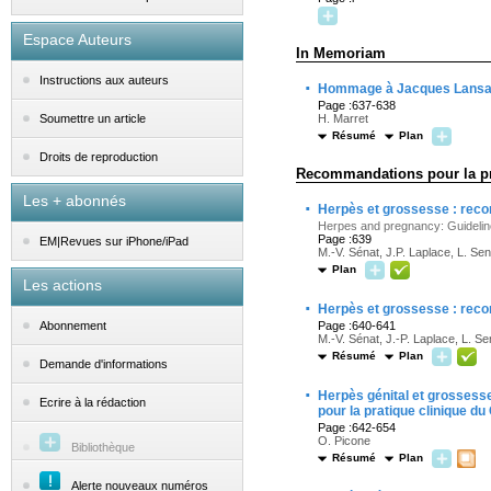
Espace Auteurs
In Memoriam
Instructions aux auteurs
·
Hommage à Jacques Lansac
Page :637-638
H. Marret
Soumettre un article
Résumé
Plan
Droits de reproduction
Recommandations pour la pra
Les + abonnés
·
Herpès et grossesse : recom
Herpes and pregnancy: Guidelines 
Page :639
EM|Revues sur iPhone/iPad
M.-V. Sénat, J.P. Laplace, L. Sen
Plan
Les actions
·
Herpès et grossesse : reco
Page :640-641
Abonnement
M.-V. Sénat, J.-P. Laplace, L. Se
Résumé
Plan
Demande d'informations
·
Herpès génital et grossess
Ecrire à la rédaction
pour la pratique clinique d
Page :642-654
O. Picone
Bibliothèque
Résumé
Plan
Alerte nouveaux numéros