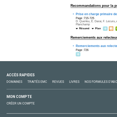
Recommandations pour la pra
·
Prise en charge primaire 
Page :715-725
D. Querleu, E. Darai, F. Lecuru, A
Planchamp
Résumé
Plan
Remerciements aux relecteu
·
Remerciements aux relect
Page :726
ACCÈS RAPIDES
DOMAINES
TRAITÉS EMC
REVUES
LIVRES
NOS FORMULES D'AB
MON COMPTE
CRÉER UN COMPTE