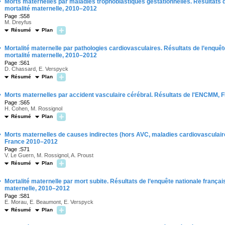
·
Morts maternelles par maladies trophoblastiques gestationnelles. Résultats de
mortalité maternelle, 2010–2012
Page :S58
M. Dreyfus
Résumé
Plan
·
Mortalité maternelle par pathologies cardiovasculaires. Résultats de l’enquête
mortalité maternelle, 2010–2012
Page :S61
D. Chassard, E. Verspyck
Résumé
Plan
·
Morts maternelles par accident vasculaire cérébral. Résultats de l'ENCMM
Page :S65
H. Cohen, M. Rossignol
Résumé
Plan
·
Morts maternelles de causes indirectes (hors AVC, maladies cardiovasculaires
France 2010–2012
Page :S71
V. Le Guern, M. Rossignol, A. Proust
Résumé
Plan
·
Mortalité maternelle par mort subite. Résultats de l’enquête nationale français
maternelle, 2010–2012
Page :S81
E. Morau, E. Beaumont, E. Verspyck
Résumé
Plan