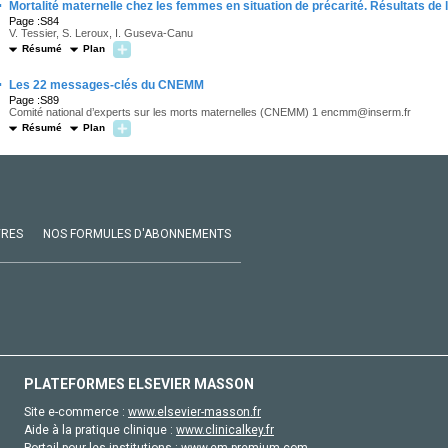
·
Mortalité maternelle chez les femmes en situation de précarité. Résultats 
Page :S84
V. Tessier, S. Leroux, I. Guseva-Canu
Résumé
Plan
·
Les 22 messages-clés du CNEMM
Page :S89
Comité national d’experts sur les morts maternelles (CNEMM) 1 encmm@inserm.fr
Résumé
Plan
VRES
NOS FORMULES D'ABONNEMENTS
PLATEFORMES ELSEVIER MASSON
Site e-commerce :
www.elsevier-masson.fr
Aide à la pratique clinique :
www.clinicalkey.fr