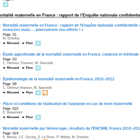
ortalité maternelle en France : rapport de l'Enquête nationale confidenti
·
Mortalité maternelle en France : rapport de l’Enquête nationale confidentielle
avancées mais…. poursuivons nos efforts ! »
Page :S1
M. Dreyfus
Résumé
Plan
·
Étude approfondie de la mortalité maternelle en France, contexte et méthode
Page :S3
C. Deneux-Tharaux, M. Saucedo
Résumé
Plan
·
Épidémiologie de la mortalité maternelle en France, 2010–2012
Page :S8
C. Deneux-tharaux, M. Saucedo
Résumé
Plan
·
Place et conditions de réalisation de l’autopsie en cas de mort maternelle
Page :S22
É. Beaumont
Résumé
Plan
·
Mortalité maternelle par hémorragie, résultats de l’ENCMM, France 2010–20
Page :S24
E. Morau, J.C. Ducloy, S. Le Roux, P. Weber, M. Dreyfus