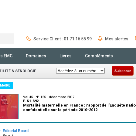
Service Client : 01 71 16 55 99
Mes alertes
Rechercher
és EMC
Domaines
Livres
Compléments
ILITÉ & SÉNOLOGIE
S'abonner
MAIRE
Vol 45 - N° 12S - décembre 2017
P. S1-S92
Mortalité maternelle en France : rapport de l'Enquête nati
confidentielle sur la période 2010-2012
·
Editorial Board
Page :i