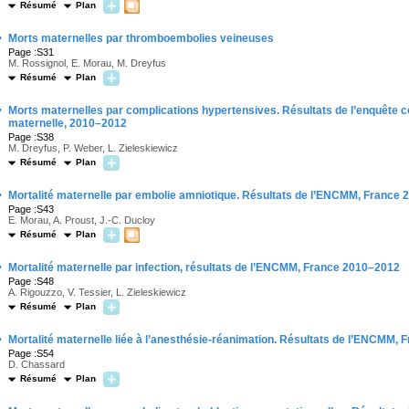
Résumé
Plan
·
Morts maternelles par thromboembolies veineuses
Page :S31
M. Rossignol, E. Morau, M. Dreyfus
Résumé
Plan
·
Morts maternelles par complications hypertensives. Résultats de l’enquête con
maternelle, 2010–2012
Page :S38
M. Dreyfus, P. Weber, L. Zieleskiewicz
Résumé
Plan
·
Mortalité maternelle par embolie amniotique. Résultats de l’ENCMM, France
Page :S43
E. Morau, A. Proust, J.-C. Ducloy
Résumé
Plan
·
Mortalité maternelle par infection, résultats de l’ENCMM, France 2010–2012
Page :S48
A. Rigouzzo, V. Tessier, L. Zieleskiewicz
Résumé
Plan
·
Mortalité maternelle liée à l’anesthésie-réanimation. Résultats de l’ENCMM,
Page :S54
D. Chassard
Résumé
Plan