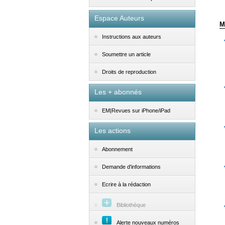
Espace Auteurs
M
Instructions aux auteurs
Soumettre un article
Droits de reproduction
Les + abonnés
EM|Revues sur iPhone/iPad
Les actions
Abonnement
Demande d'informations
Ecrire à la rédaction
Bibliothèque
Alerte nouveaux numéros