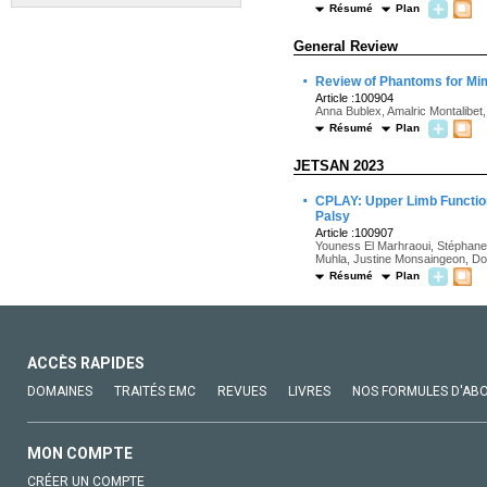
Résumé
Plan
General Review
·
Review of Phantoms for Mimi
Article :100904
Anna Bublex, Amalric Montalibet
Résumé
Plan
JETSAN 2023
·
CPLAY: Upper Limb Functiona
Palsy
Article :100907
Youness El Marhraoui, Stéphane 
Muhla, Justine Monsaingeon, Do
Résumé
Plan
ACCÈS RAPIDES
DOMAINES
TRAITÉS EMC
REVUES
LIVRES
NOS FORMULES D'AB
MON COMPTE
CRÉER UN COMPTE