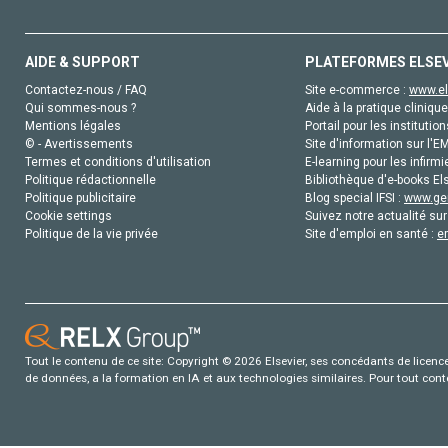
AIDE & SUPPORT
PLATEFORMES ELSE
Contactez-nous / FAQ
Site e-commerce :
www.el
Qui sommes-nous ?
Aide à la pratique clinique
Mentions légales
Portail pour les institution
© - Avertissements
Site d'information sur l'E
Termes et conditions d'utilisation
E-learning pour les infirmi
Politique rédactionnelle
Bibliothèque d'e-books Els
Politique publicitaire
Blog special IFSI :
www.gen
Cookie settings
Suivez notre actualité sur
Politique de la vie privée
Site d'emploi en santé :
e
Tout le contenu de ce site: Copyright © 2026 Elsevier, ses concédants de licence e
de données, a la formation en IA et aux technologies similaires. Pour tout con