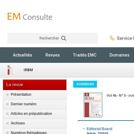
Rechercher
Service C
Rechercher
Actualités
Revues
Traités EMC
Domaines
IRBM
La revue
SOMMAIRE
Présentation
Vol 46 - N° 5 - oc
Dernier numéro
Articles en prépublication
Archives
·
Editorial Board
Numéros thématiques
Article :100916