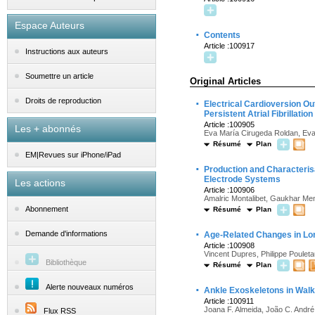
Espace Auteurs
·
Contents
Article :100917
Instructions aux auteurs
Soumettre un article
Original Articles
·
Droits de reproduction
Electrical Cardioversion Ou
Persistent Atrial Fibrillation
Article :100905
Les + abonnés
Eva María Cirugeda Roldan, Eva 
Résumé
Plan
EM|Revues sur iPhone/iPad
·
Production and Characteris
Electrode Systems
Les actions
Article :100906
Amalric Montalibet, Gaukhar Me
Abonnement
Résumé
Plan
·
Demande d'informations
Age-Related Changes in Long
Article :100908
Vincent Dupres, Philippe Poule
Bibliothèque
Résumé
Plan
·
Alerte nouveaux numéros
Ankle Exoskeletons in Walk
Article :100911
Joana F. Almeida, João C. André,
Flux RSS