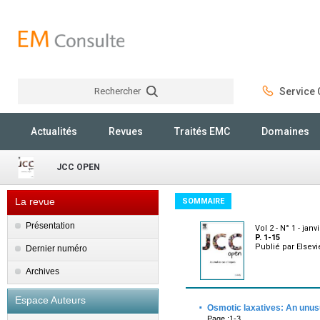
Rechercher
Service C
Rechercher
Actualités
Revues
Traités EMC
Domaines
JCC OPEN
La revue
SOMMAIRE
Présentation
Vol 2 - N° 1 - janv
P. 1-15
Publié par Elsev
Dernier numéro
Archives
Espace Auteurs
·
Osmotic laxatives: An unus
Page :1-3