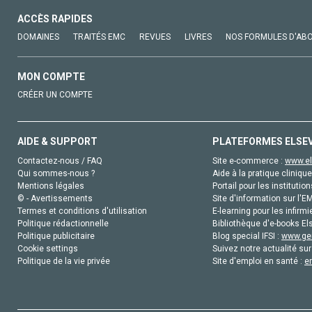
ACCÈS RAPIDES
DOMAINES
TRAITÉS EMC
REVUES
LIVRES
NOS FORMULES D'AB
MON COMPTE
CRÉER UN COMPTE
AIDE & SUPPORT
PLATEFORMES ELSE
Contactez-nous / FAQ
Site e-commerce :
www.el
Qui sommes-nous ?
Aide à la pratique clinique
Mentions légales
Portail pour les institution
© - Avertissements
Site d'information sur l'E
Termes et conditions d'utilisation
E-learning pour les infirmi
Politique rédactionnelle
Bibliothèque d'e-books Els
Politique publicitaire
Blog special IFSI :
www.gen
Cookie settings
Suivez notre actualité sur
Politique de la vie privée
Site d'emploi en santé :
e