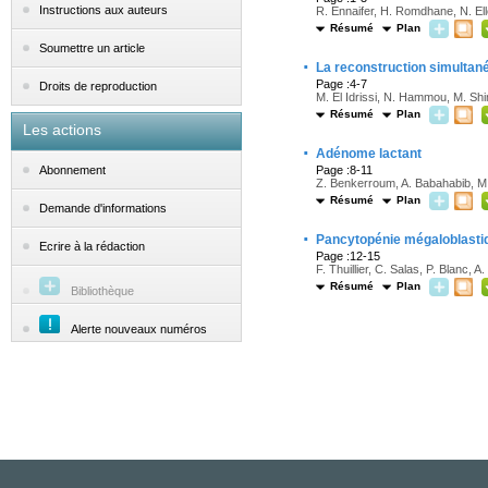
Instructions aux auteurs
R. Ennaifer, H. Romdhane, N. El
Résumé
Plan
Soumettre un article
·
La reconstruction simultan
Page :4-7
Droits de reproduction
M. El Idrissi, N. Hammou, M. Shimi
Résumé
Plan
Les actions
·
Adénome lactant
Page :8-11
Abonnement
Z. Benkerroum, A. Babahabib, M
Résumé
Plan
Demande d'informations
·
Pancytopénie mégaloblastiq
Ecrire à la rédaction
Page :12-15
F. Thuillier, C. Salas, P. Blanc, A
Résumé
Plan
Bibliothèque
Alerte nouveaux numéros