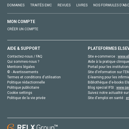
DOMAINES
TRAITÉS EMC
REVUES
LIVRES
NOS FORMULES D'AB
MON COMPTE
CRÉER UN COMPTE
AIDE & SUPPORT
PLATEFORMES ELSE
Contactez-nous / FAQ
Site e-commerce :
www.el
Qui sommes-nous ?
Aide à la pratique clinique
Mentions légales
Portail pour les institution
© - Avertissements
Site d'information sur l'E
Termes et conditions d'utilisation
E-learning pour les infirmi
Politique rédactionnelle
Bibliothèque d'e-books Els
Politique publicitaire
Blog special IFSI :
www.gen
Cookie settings
Suivez notre actualité sur
Politique de la vie privée
Site d'emploi en santé :
e