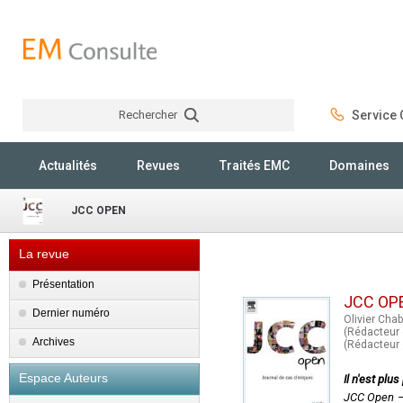
Rechercher
Service C
Rechercher
Actualités
Revues
Traités EMC
Domaines
JCC OPEN
La revue
Présentation
JCC OP
Dernier numéro
Olivier Cha
(Rédacteur 
Archives
(Rédacteur e
Espace Auteurs
Il n'est plu
JCC Open –