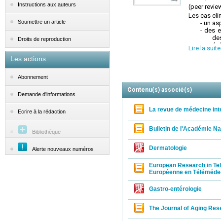
Instructions aux auteurs
(peer revie
Les cas cli
Soumettre un article
-
un asp
-
des ef
de
Droits de reproduction
-
un évé
Lire la suite
-
des ma
Les actions
Tous les ar
Em-consul
Abonnement
Contenu(s) associé(s)
Demande d'informations
La revue de médecine int
Ecrire à la rédaction
Bulletin de l'Académie N
Bibliothèque
Dermatologie
Alerte nouveaux numéros
European Research in Te
Européenne en Téléméde
Gastro-entérologie
The Journal of Aging Res