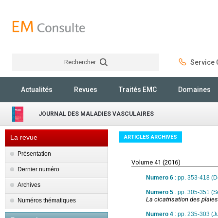
Rechercher
Service C
Rechercher
Actualités
Revues
Traités EMC
Domaines
JOURNAL DES MALADIES VASCULAIRES
La revue
ARTICLES ARCHIVÉS
Présentation
Volume 41 (2016)
Dernier numéro
Numero 6
: pp. 353-418 (
Archives
Numero 5
: pp. 305-351 (
La cicatrisation des plaie
Numéros thématiques
Numero 4
: pp. 235-303 (J