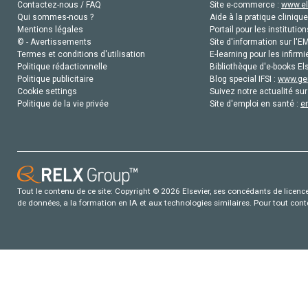
Contactez-nous / FAQ
Site e-commerce :
www.el
Qui sommes-nous ?
Aide à la pratique clinique
Mentions légales
Portail pour les institution
© - Avertissements
Site d'information sur l'E
Termes et conditions d'utilisation
E-learning pour les infirmi
Politique rédactionnelle
Bibliothèque d'e-books Els
Politique publicitaire
Blog special IFSI :
www.gen
Cookie settings
Suivez notre actualité sur
Politique de la vie privée
Site d'emploi en santé :
e
Tout le contenu de ce site: Copyright © 2026 Elsevier, ses concédants de licence e
de données, a la formation en IA et aux technologies similaires. Pour tout con