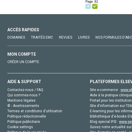
Page :61
ACCÈS RAPIDES
DOMAINES
TRAITÉS EMC
REVUES
LIVRES
NOS FORMULES D'AB
MON COMPTE
CRÉER UN COMPTE
AIDE & SUPPORT
PLATEFORMES ELSE
Contactez-nous / FAQ
Site e-commerce :
www.el
Qui sommes-nous ?
Aide à la pratique clinique
Mentions légales
Portail pour les institution
© - Avertissements
Site d'information sur l'E
Termes et conditions d'utilisation
E-learning pour les infirmi
Politique rédactionnelle
Bibliothèque d'e-books Els
Politique publicitaire
Blog special IFSI :
www.gen
Cookie settings
Suivez notre actualité sur