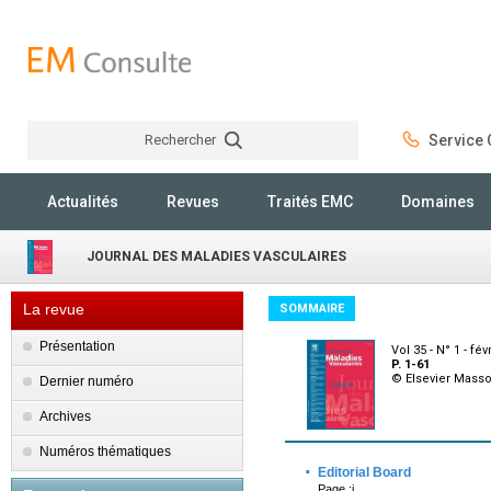
Rechercher
Service C
Rechercher
Actualités
Revues
Traités EMC
Domaines
JOURNAL DES MALADIES VASCULAIRES
La revue
SOMMAIRE
Présentation
Vol 35 - N° 1 - fév
P. 1-61
© Elsevier Mass
Dernier numéro
Archives
Numéros thématiques
·
Editorial Board
Page :i