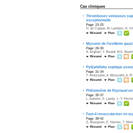
Cas cliniques
·
Thromboses veineuses superf
exceptionnelle
Page :23-25
H. de Coppet, M. Lambert, H. Cha
Résumé
Plan
·
Myxome de l’oreillette gauch
Page :26-30
A. Azghari, Y. Boukili, M.K. Bouk
Résumé
Plan
·
Pyléphlébite septique asso
Page :31-34
T. Amezyane, A. Abouzahir, A. El
Résumé
Plan
·
Phénomène de Raynaud avec n
Page :35-37
L. Auboire, S. Landy, J.-Y. Perro
Résumé
Plan
·
Faut-il revasculariser en ur
Page :38-42
S. Bourgouin, E. Hornez, T. Mon
Résumé
Plan