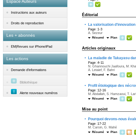
Espace Auteurs
Instructions aux auteurs
Éditorial
·
Droits de reproduction
La valorisation d’innovatio
Page :1-3
A. Sezeur
Les + abonnés
Résumé
Plan
EM|Revues sur iPhone/iPad
Articles originaux
·
La maladie de Takayasu dans
Les actions
Page :4-11
N. Ghannouchi Jaafoura, M. Khali
A. Letaief, F. Bahri
Demande d'informations
Résumé
Plan
Bibliothèque
·
Profil étiologique des nécr
Page :12-16
Alerte nouveaux numéros
M. Abdallah, S. Hamzaoui, T. Lar
Résumé
Plan
Mise au point
·
Pourquoi devons-nous évalue
Page :17-22
M. Carsin, G. Mahé
Résumé
Plan