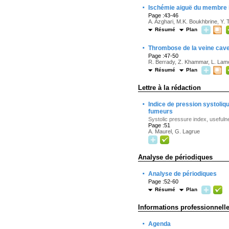
·
Ischémie aiguë du membre in
Page :43-46
A. Azghari, M.K. Boukhbrine, Y. T
Résumé
Plan
·
Thrombose de la veine cave
Page :47-50
R. Berrady, Z. Khammar, L. Lamc
Résumé
Plan
Lettre à la rédaction
·
Indice de pression systoliq
fumeurs
Systolic pressure index, usefuln
Page :51
A. Maurel, G. Lagrue
Analyse de périodiques
·
Analyse de périodiques
Page :52-60
Résumé
Plan
Informations professionnell
·
Agenda