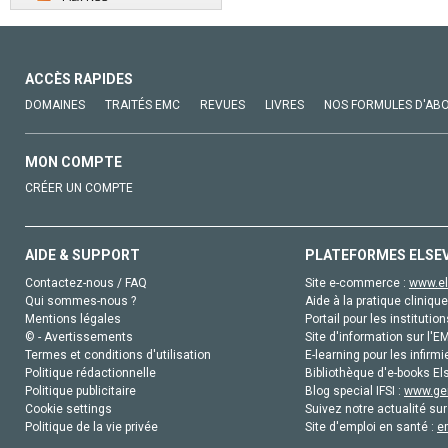
ACCÈS RAPIDES
DOMAINES
TRAITÉS EMC
REVUES
LIVRES
NOS FORMULES D'AB
MON COMPTE
CRÉER UN COMPTE
AIDE & SUPPORT
PLATEFORMES ELSE
Contactez-nous / FAQ
Site e-commerce :
www.el
Qui sommes-nous ?
Aide à la pratique clinique
Mentions légales
Portail pour les institution
© - Avertissements
Site d'information sur l'E
Termes et conditions d'utilisation
E-learning pour les infirmi
Politique rédactionnelle
Bibliothèque d'e-books Els
Politique publicitaire
Blog special IFSI :
www.gen
Cookie settings
Suivez notre actualité sur
Politique de la vie privée
Site d'emploi en santé :
e