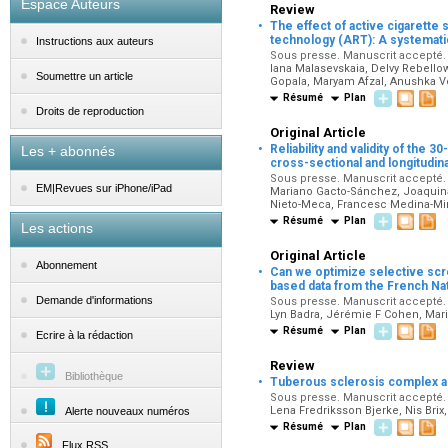
Espace Auteurs
Review
·
The effect of active cigarett
technology (ART): A systemati
Instructions aux auteurs
Sous presse. Manuscrit accepté. 
Iana Malasevskaia, Delvy Rebello
Soumettre un article
Gopala, Maryam Afzal, Anushka Ve
Résumé
Plan
Droits de reproduction
Original Article
·
Reliability and validity of the
Les + abonnés
cross-sectional and longitudina
Sous presse. Manuscrit accepté. 
EM|Revues sur iPhone/iPad
Mariano Gacto-Sánchez, Joaquina
Nieto-Meca, Francesc Medina-Mi
Résumé
Plan
Les actions
Original Article
·
Abonnement
Can we optimize selective scre
based data from the French Nat
Demande d'informations
Sous presse. Manuscrit accepté. D
Lyn Badra, Jérémie F Cohen, Mari
Résumé
Plan
Ecrire à la rédaction
Review
·
Bibliothèque
Tuberous sclerosis complex an
Sous presse. Manuscrit accepté. D
Lena Fredriksson Bjerke, Nis Brix
Alerte nouveaux numéros
Résumé
Plan
Flux RSS