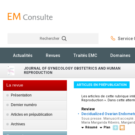
Rechercher
Service C
Rechercher
Actualités
Revues
Traités EMC
Domaines
JOURNAL OF GYNECOLOGY OBSTETRICS AND HUMAN
REPRODUCTION
La revue
ARTICLES EN PRÉPUBLICATION
Présentation
Les articles de cette rubrique i
Reproduction ». Dans cette attent
Dernier numéro
Review
·
Decidualized Ovarian Endometri
Articles en prépublication
Sous presse. Manuscrit accepté. 
Maria Margarida Ribeiro, Margari
Archives
Résumé
Plan